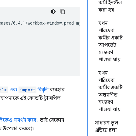
কর্মী ইনস্টল
করা হয়
ases/6.4.1/workbox-window.prod.mjs';

যখন
পরিষেবা
কর্মীর একটি
আপডেট
সংস্করণ
পাওয়া যায়
যখন
পরিষেবা
কর্মীর একটি
e">
এবং
import
বিবৃতি
ব্যবহার
অপ্রত্যাশিত
আপনাকে এই কোডটি ট্রান্সপিল
সংস্করণ
পাওয়া যায়
ুলিকেও সমর্থন করে
, তাই যেকোন
সাধারণ ভুল
 উপেক্ষা করবে)৷
এড়িয়ে চলা