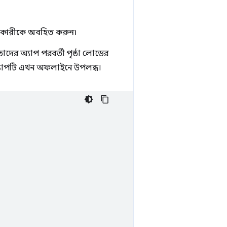
হারকারীকে অবহিত করুন৷
তাদের অ্যাপ পরবর্তী পৃষ্ঠা লোডের
অ্যাপটি এখন অফলাইনে উপলব্ধ।