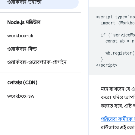
ওয়ার্কবক্স-উইন্ডো
<script type="mo
Node
.
js মডিউল
  import {Workbo
  if ('serviceWo
workbox-cli
    const wb = n
ওয়ার্কবক্স-বিল্ড
    wb.register(
  }

ওয়ার্কবক্স-ওয়েবপ্যাক-প্লাগইন
লোডার (CDN)
মনে রাখবেন যে 
workbox-sw
করে। যদিও আপনি
করতে হবে, এটি আস
পরিষেবা কর্মীকে 
ব্রাউজারে এই কো