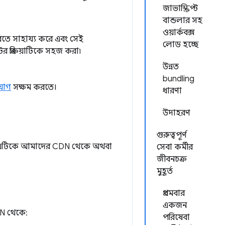
জাভাস্ক্রিপ্ট
বান্ডলার সহ
ওয়ার্কবক্স
তে সাহায্য করে এবং সেই
লোড হচ্ছে
র প্রক্রিয়াটিকে সহজ করা৷
উন্নত
bundling
যোগ
সক্ষম করতে।
ধারণা
উদাহরণ
গুরুত্বপূর্ণ
 এটিকে আমাদের CDN থেকে অথবা
সেবা কর্মীর
জীবনচক্র
মুহূর্ত
প্রথমবার
একজন
N থেকে:
পরিষেবা