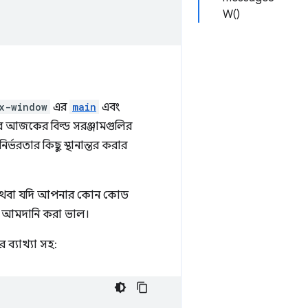
W()
x-window
এর
main
এবং
াদের আজকের বিল্ড সরঞ্জামগুলির
নির্ভরতার কিছু স্থানান্তর করার
থবা যদি আপনার কোন কোড
ফাইল আমদানি করা ভাল।
ব্যাখ্যা সহ: