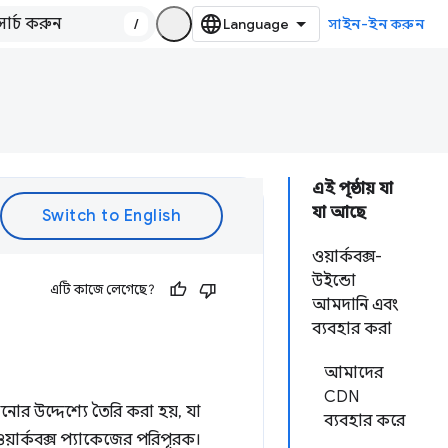
/
সাইন-ইন করুন
এই পৃষ্ঠায় যা
যা আছে
ওয়ার্কবক্স-
উইন্ডো
এটি কাজে লেগেছে?
আমদানি এবং
ব্যবহার করা
আমাদের
CDN
োর উদ্দেশ্যে তৈরি করা হয়, যা
ব্যবহার করে
ওয়ার্কবক্স প্যাকেজের পরিপূরক।