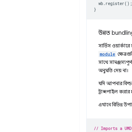
wb
.
register
()
}
উন্নত bundlin
সার্ভিস ওয়ার্কার
module
ক্ষেত্র
সাথে সামঞ্জস্যপূ
অনুমতি দেয় না।
যদি আপনার বিল্ড
ট্রান্সপাইল করার
এখানে বিভিন্ন উ
// Imports a UMD