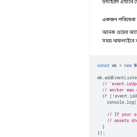
উদাহরণ এখানে দ
একজন পরিষেবা কর
অনেক ওয়েব অ্যাপ
সময় অফলাইনে কা
const
wb
=
new
W
wb
.
addEventListe
// `event.isUp
// worker was 
if
(
!
event
.
isU
console
.
log
(
// If your s
// assets sh
}
});