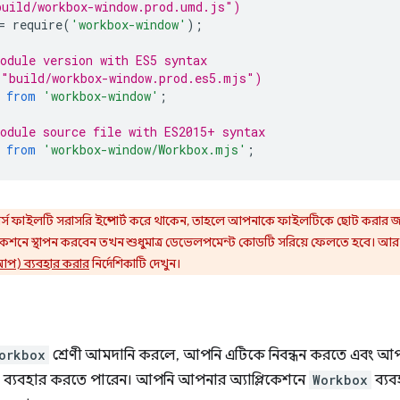
build/workbox-window.prod.umd.js")
=
require
(
'workbox-window'
);
odule version with ES5 syntax
 "build/workbox-window.prod.es5.mjs")
from
'workbox-window'
;
odule source file with ES2015+ syntax
from
'workbox-window/Workbox.mjs'
;
্স ফাইলটি সরাসরি ইম্পোর্ট করে থাকেন, তাহলে আপনাকে ফাইলটিকে ছোট করার জন
কশনে স্থাপন করবেন তখন শুধুমাত্র ডেভেলপমেন্ট কোডটি সরিয়ে ফেলতে হবে। আর
আপ) ব্যবহার করার
নির্দেশিকাটি দেখুন।
orkbox
শ্রেণী আমদানি করলে, আপনি এটিকে নিবন্ধন করতে এবং আপন
্যবহার করতে পারেন। আপনি আপনার অ্যাপ্লিকেশনে
Workbox
ব্যব