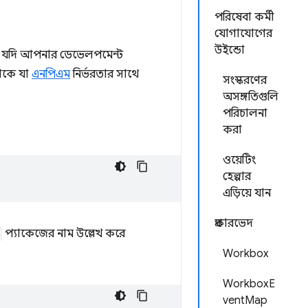
পরিষেবা কর্মী
যোগাযোগের
উইন্ডো
েই, যদি আপনার ডেভেলপমেন্ট
থাকে যা
এনপিএম
নির্ভরতার সাথে
সংস্করণের
অসঙ্গতিগুলি
পরিচালনা
করা
ওয়েটিং
হেল্পার
এড়িয়ে যান
প্রকারভেদ
প্যাকেজের নাম উল্লেখ করে
Workbox
WorkboxE
ventMap