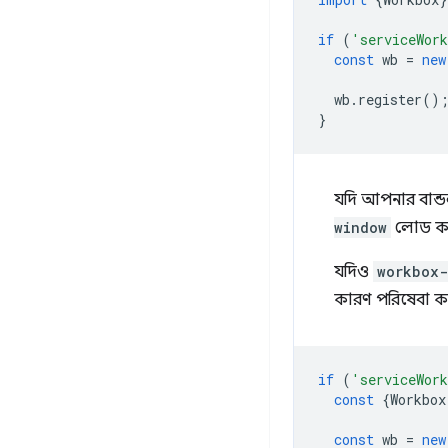
if
(
'serviceWor
const
wb
=
new
wb
.
register
()
}
যদি আপনার বান্
window
লোড করত
যদিও
workbox-
কারণ পরিষেবা কর্
if
(
'serviceWor
const
{
Workbox
const
wb
=
new