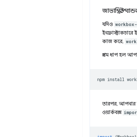
জাভাস্ক্রিপ্ট ব
যদিও
workbox-
ইনফ্রাস্ট্রাকচারে
কাজ করে,
work
প্রথম ধাপ হল আপন
npm
install
তারপর, আপনার অ্
ওয়ার্কবক্স
impor
import
{
Workbox
}