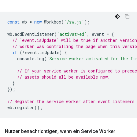
const
wb
=
new
Workbox
(
'/sw.js'
);
wb
.
addEventListener
(
'activat>ed'
,
event
=
{
// `event.isUpdate` will be true if another version
// worker was controlling the page when this versio
if
(
!
event
.
isUpdate
)
{
console
.
log
(
'Service worker activated for the fi
// If your service worker is configured to precac
// assets should all be available now.
}
});
// Register the service worker after event listeners 
wb
.
register
();
Nutzer benachrichtigen
,
wenn ein Service Worker