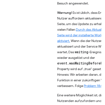
Besuch angewendet.
Warnung!
Es ist üblich, dass Ent
Nutzer auffordern aktualisieren 
Seite, um das Update zu erhalten
vielen Fällen
Durch das Aktualisi
Seite wird der installierte Worker
aktiviert.
Wenn die der Nutzer di
aktualisiert und der Service Wo
waiting
wartet, Das
-Ereignis w
wieder ausgelöst und der
event.wasWaitingBeforeRe
Property wird auf „true“ gesetzt.
Hinweis: Wir arbeiten daran, die
Funktion in einer zukünftigen Ve
verbessern. Folge
Problem 1848
Eine weitere Möglichkeit ist, die
Nutzenden aufzufordern und z