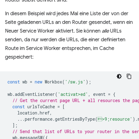
Router selbst definiert sind.
In diesem Beispiel wird jedes Mal eine Liste der von der
Seite geladenen URLs an den Router gesendet, wenn ein
Neuer Service Worker aktiviert. Sie können
alle
URLs
senden, da nur werden die URLs, die einer definierten
Route im Service Worker entsprechen, im Cache
gespeichert:
const
wb
=
new
Workbox
(
'/sw.js'
);
wb
.
addEventListener
(
'activat>ed'
,
event
=
{
// Get the current page URL + all resources the pa
const
urlsToCache
=
[
location
.
href
,
...
performance
.
getEntriesByType
(
>9;resource'
).
];
// Send that list of URLs to your router in the se
wb
.
messageSW
({