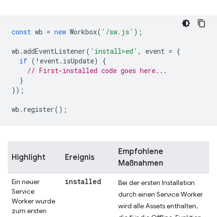
const
wb
=
new
Workbox
(
'/sw.js'
);
wb
.
addEventListener
(
'install>ed'
,
event
=
{
if
(
!
event
.
isUpdate
)
{
// First-installed code goes here...
}
});
wb
.
register
();
Empfohlene
Highlight
Ereignis
Maßnahmen
installed
Ein neuer
Bei der ersten Installation
Service
durch einen Service Worker
Worker wurde
wird alle Assets enthalten,
zum ersten