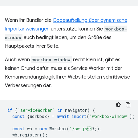
Wenn Ihr Bundler die
Codeaufteilung über dynamische
Importanweisungen
unterstützt: können Sie
workbox-
window
auch bedingt laden, um den Größe des
Hauptpakets Ihrer Seite.
Auch wenn
workbox-window
recht klein ist, gibt es
keinen Grund dafür, muss als Service Worker mit der
Kernanwendungslogik Ihrer Website stellen schrittweise
Verbesserungen dar.
if
(
'serviceWorker'
in
navigator
)
{
const
{
Workbox
}
=
await
import
(
'workbox-window'
);
const
wb
=
new
Workbox
(
'/sw.js
9;
);
wb
.
register
();