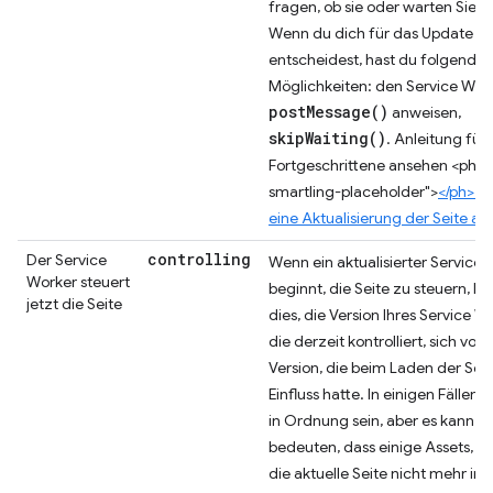
fragen, ob sie oder warten Sie w
Wenn du dich für das Update
entscheidest, hast du folgende
Möglichkeiten: den Service Wor
postMessage()
anweisen,
skipWaiting()
. Anleitung für
Fortgeschrittene ansehen <ph t
smartling-placeholder">
</ph> N
eine Aktualisierung der Seite an
controlling
Der Service
Wenn ein aktualisierter Service
Worker steuert
beginnt, die Seite zu steuern, b
jetzt die Seite
dies, die Version Ihres Service W
die derzeit kontrolliert, sich von 
Version, die beim Laden der Seit
Einfluss hatte. In einigen Fällen 
in Ordnung sein, aber es kann a
bedeuten, dass einige Assets, au
die aktuelle Seite nicht mehr i