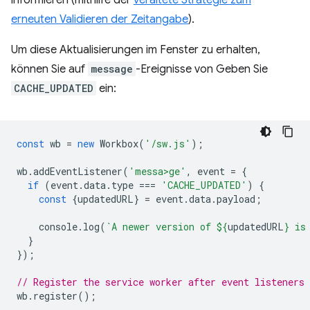
informieren (mithilfe der
veraltete Strategie zum
erneuten Validieren der Zeitangabe
).
Um diese Aktualisierungen im Fenster zu erhalten,
können Sie auf
message
-Ereignisse von Geben Sie
CACHE_UPDATED
ein:
const
wb
=
new
Workbox
(
'/sw.js'
);
wb
.
addEventListener
(
'messa>ge'
,
event
=
{
if
(
event
.
data
.
type
===
'CACHE_UPDATED'
)
{
const
{
updatedURL
}
=
event
.
data
.
payload
;
console
.
log
(
`A newer version of 
${
updatedURL
}
 is
}
});
// Register the service worker after event listeners 
wb
.
register
();