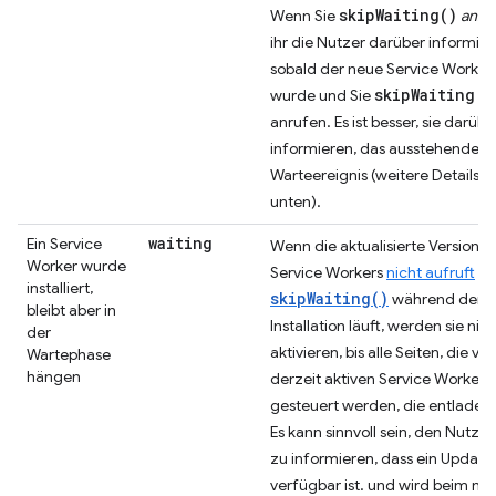
skipWaiting()
Wenn Sie
anruf
ihr die Nutzer darüber informier
sobald der neue Service Worker a
skipWaiting
wurde und Sie
ni
anrufen. Es ist besser, sie darübe
informieren, das ausstehende U
Warteereignis (weitere Details s
unten).
waiting
Ein Service
Wenn die aktualisierte Version Ih
Worker wurde
Service Workers
nicht aufruft
installiert,
skipWaiting()
während der
bleibt aber in
Installation läuft, werden sie nic
der
aktivieren, bis alle Seiten, die v
Wartephase
hängen
derzeit aktiven Service Worker
gesteuert werden, die entladen
Es kann sinnvoll sein, den Nutze
zu informieren, dass ein Update
verfügbar ist. und wird beim nä