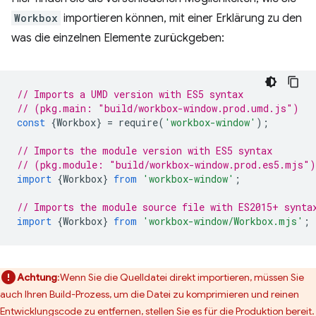
Workbox
importieren können, mit einer Erklärung zu den
was die einzelnen Elemente zurückgeben:
// Imports a UMD version with ES5 syntax
// (pkg.main: "build/workbox-window.prod.umd.js")
const
{
Workbox
}
=
require
(
'workbox-window'
);
// Imports the module version with ES5 syntax
// (pkg.module: "build/workbox-window.prod.es5.mjs")
import
{
Workbox
}
from
'workbox-window'
;
// Imports the module source file with ES2015+ synta
import
{
Workbox
}
from
'workbox-window/Workbox.mjs'
;
Achtung
:Wenn Sie die Quelldatei direkt importieren, müssen Sie
auch Ihren Build-Prozess, um die Datei zu komprimieren und reinen
Entwicklungscode zu entfernen, stellen Sie es für die Produktion bereit.