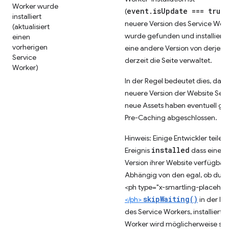
Worker wurde
event.isUpdate === true
(
)
installiert
neuere Version des Service Wor
(aktualisiert
wurde gefunden und installiert (
einen
vorherigen
eine andere Version von derjeni
Service
derzeit die Seite verwaltet.
Worker)
In der Regel bedeutet dies, dass
neuere Version der Website Ser
neue Assets haben eventuell ge
Pre-Caching abgeschlossen.
Hinweis: Einige Entwickler teile
installed
Ereignis
dass eine n
Version ihrer Website verfügbar i
Abhängig von den egal, ob du a
<ph type="x-smartling-placehol
skipWaiting()
</ph>
in der Ins
des Service Workers, installierte
Worker wird möglicherweise sofo