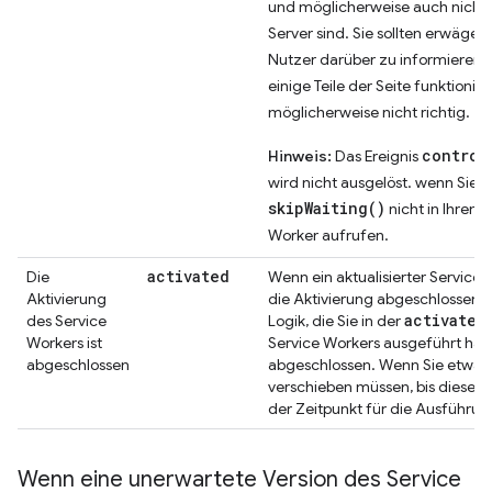
und möglicherweise auch nicht
Server sind. Sie sollten erwägen
Nutzer darüber zu informieren, 
einige Teile der Seite funktionier
möglicherweise nicht richtig.
control
Hinweis:
Das Ereignis
wird nicht ausgelöst. wenn Sie
skipWaiting()
nicht in Ihrem 
Worker aufrufen.
activated
Die
Wenn ein aktualisierter Service
Aktivierung
die Aktivierung abgeschlossen h
activate
des Service
Logik, die Sie in der
d
Workers ist
Service Workers ausgeführt hab
abgeschlossen
abgeschlossen. Wenn Sie etwas
verschieben müssen, bis diese Lo
der Zeitpunkt für die Ausführun
Wenn eine unerwartete Version des Service