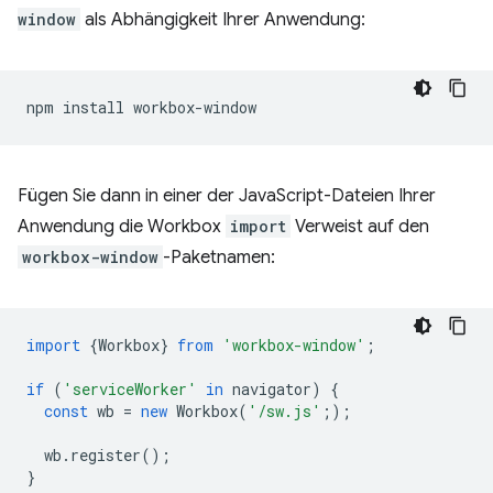
window
als Abhängigkeit Ihrer Anwendung:
npm
install
Fügen Sie dann in einer der JavaScript-Dateien Ihrer
Anwendung die Workbox
import
Verweist auf den
workbox-window
-Paketnamen:
import
{
Workbox
}
from
'workbox-window'
;
if
(
'serviceWorker'
in
navigator
)
{
const
wb
=
new
Workbox
(
'/sw.js'
;
);
wb
.
register
();
}