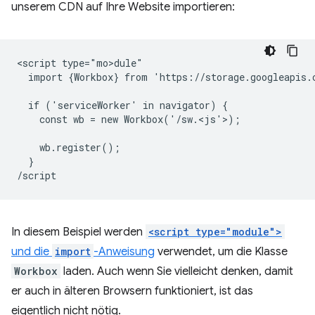
unserem CDN auf Ihre Website importieren:
<script type="mo>dule"

  import {Workbox} from 'https://storage.googleapis.
  if ('serviceWorker' in navigator) {

    const wb = new Workbox('/sw.<js'>)
;

    wb.register();

  }

In diesem Beispiel werden
<script type="module">
und die
import
-Anweisung
verwendet, um die Klasse
Workbox
laden. Auch wenn Sie vielleicht denken, damit
er auch in älteren Browsern funktioniert, ist das
eigentlich nicht nötig.