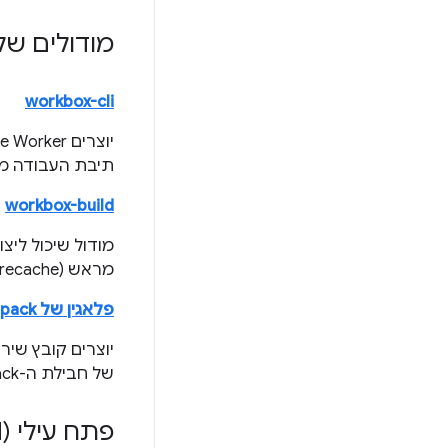
מודולים של ode
workbox-cli
תיבת העבודה מ
workbox-build
מראש (precache).
פלאגין של workbox-webpack
של חבילת ה-webpack.
פתח עילי (CDN)