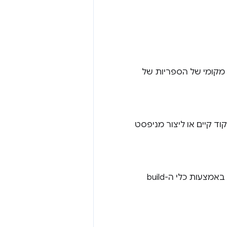
ים עותק מקומי של הספריות של
ניפסט טרום-מטמון לקוד קיים או ליצור מניפסט
יוצרים קובץ שירות (service worker) או מכניסים מניפסט של מטמון לפני המטמון באמצעות כלי ה-build