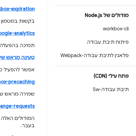
box-expiration
מודולים של Node
js
.
בקשות במטמון ה
workbox-cli
ogle-analytics
פיתוח תיבת עבודה
תמיכה בהפעלה מחדש ש
פלאגין לתיבת עבודה-Webpack
טעינה מראש של 
אפשר להפעיל טע
פתח עילי (CDN)
ox-precaching
תיבת עבודה-Sw
שמירה מראש של 
ange-requests
המודולים האלה 
בעבר.