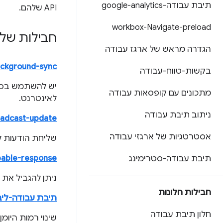
תיבת עבודה-google-analytics
API שלהם.
workbox-Navigate-preload
חבילות של ervice Worker
הגדרה מראש של ארגז עבודה
ckground-sync
בקשות-טווח-עבודה
יש להשתמש בסנ
מתכונים עם קופסאות עבודה
לאינטרנט.
ניתוב תיבת עבודה
adcast-update
אסטרטגיות של ארגזי עבודה
שליחת הודעות ל
able-response
תיבת עבודה-סטרימינג
ניתן להגביל את
חבילות חלונות
תיבת עבודה-לי
חלון תיבת עבודה
שינוי רמות היומן