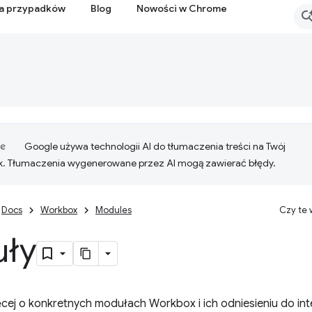
ia przypadków
Blog
Nowości w Chrome
Google używa technologii AI do tłumaczenia treści na Twój
k. Tłumaczenia wygenerowane przez AI mogą zawierać błędy.
Docs
Workbox
Modules
Czy te
ły
cej o konkretnych modułach Workbox i ich odniesieniu do int