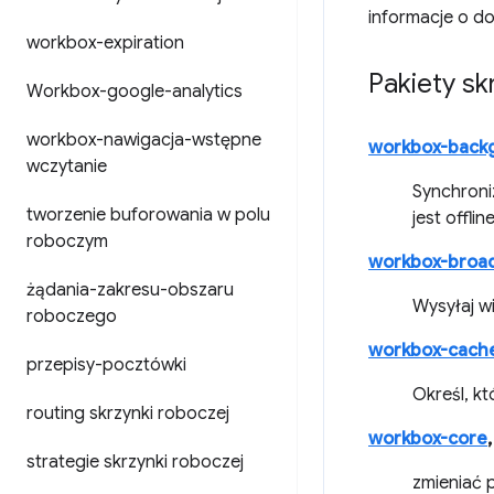
informacje o d
workbox-expiration
Pakiety sk
Workbox-google-analytics
workbox-nawigacja-wstępne
workbox-back
wczytanie
Synchroni
tworzenie buforowania w polu
jest offline
roboczym
workbox-broa
żądania-zakresu-obszaru
Wysyłaj w
roboczego
workbox-cach
przepisy-pocztówki
Określ, k
routing skrzynki roboczej
workbox-core
,
strategie skrzynki roboczej
zmieniać 