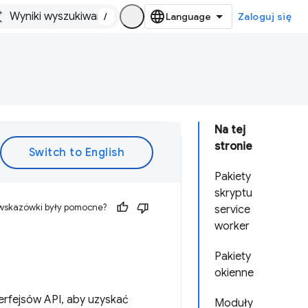
/
Zaloguj się
Na tej
stronie
Pakiety
skryptu
 wskazówki były pomocne?
service
worker
Pakiety
okienne
erfejsów API, aby uzyskać
Moduły