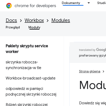
Dokumenty
Stud
Docs
Workbox
Modules
Przegląd
Moduły
Pakiety skryptu service
worker
preferowany języ
skrzynka robocza-
synchronizacja-w tle
Strona główna
Workbox-broadcast-update
Modu
odpowiedź w pamięci
podręcznej skrzynki roboczej
Dowiedz się wię
Rdzeń skrzynki roboczej