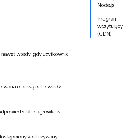
Node.js
Program
wczytujący
(CDN)
h nawet wtedy, gdy użytkownik
lizowana o nową odpowiedź.
 odpowiedzi lub nagłówków.
udostępniony kod używany