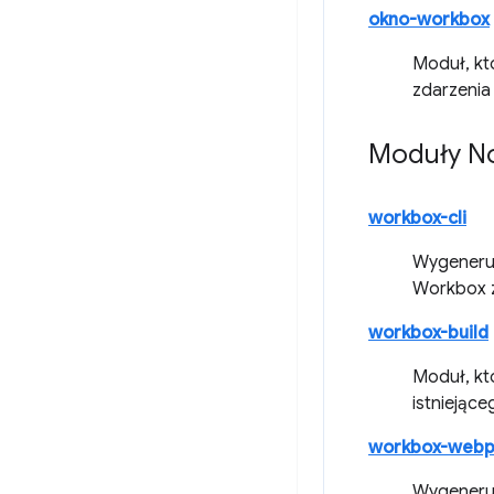
okno-workbox
Moduł, kt
zdarzenia 
Moduły N
workbox-cli
Wygeneruj 
Workbox z
workbox-build
Moduł, kt
istniejąc
workbox-webp
Wygeneruj