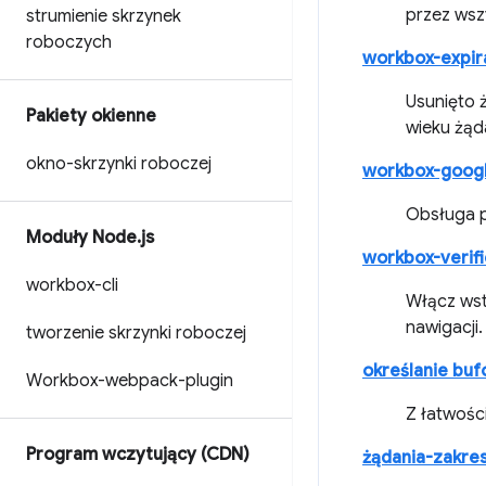
przez wsz
strumienie skrzynek
roboczych
workbox-expir
Usunięto 
Pakiety okienne
wieku żąd
okno-skrzynki roboczej
workbox-googl
Obsługa p
Moduły Node
.
js
workbox-verifi
workbox-cli
Włącz wst
nawigacji.
tworzenie skrzynki roboczej
określanie bu
Workbox-webpack-plugin
Z łatwości
Program wczytujący (CDN)
żądania-zakre