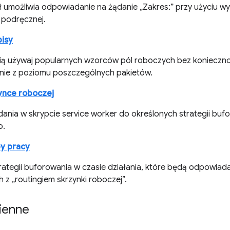
 umożliwia odpowiadanie na żądanie „Zakres:” przy użyciu wy
 podręcznej.
isy
ią używaj popularnych wzorców pól roboczych bez konieczno
nie z poziomu poszczególnych pakietów.
ynce roboczej
dania w skrypcie service worker do określonych strategii buf
o.
py pracy
rategii buforowania w czasie działania, które będą odpowiada
 z „routingiem skrzynki roboczej”.
ienne