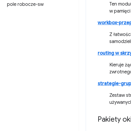
Ten moduł
pole robocze-sw
w pamięci
workbox-przep
Z łatwośc
samodziel
routing w skrz
Kieruje żą
zwrotneg
strategie-gru
Zestaw st
używanych
Pakiety ok