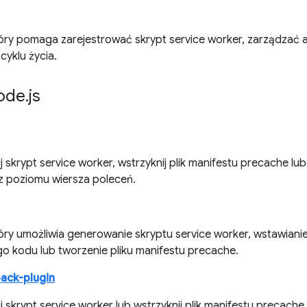
óry pomaga zarejestrować skrypt service worker, zarządzać a
cyklu życia.
ode
.
js
skrypt service worker, wstrzyknij plik manifestu precache lub 
 poziomu wiersza poleceń.
óry umożliwia generowanie skryptu service worker, wstawiani
ego kodu lub tworzenie pliku manifestu precache.
ack-plugin
 skrypt service worker lub wstrzyknij plik manifestu precach