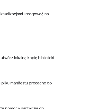
ktualizacjami i reagować na
utwórz lokalną kopię biblioteki
e pliku manifestu precache do
e za pomocą narzędzia do