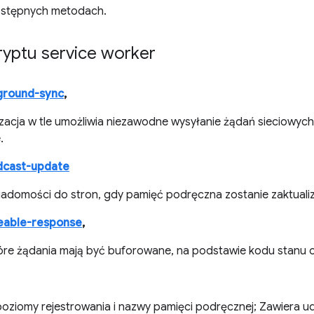
ostępnych metodach.
ryptu service worker
ground-sync
,
zacja w tle umożliwia niezawodne wysyłanie żądań sieciowyc
.
dcast-update
iadomości do stron, gdy pamięć podręczna zostanie zaktua
eable-response
,
tóre żądania mają być buforowane, na podstawie kodu stanu
poziomy rejestrowania i nazwy pamięci podręcznej; Zawiera 