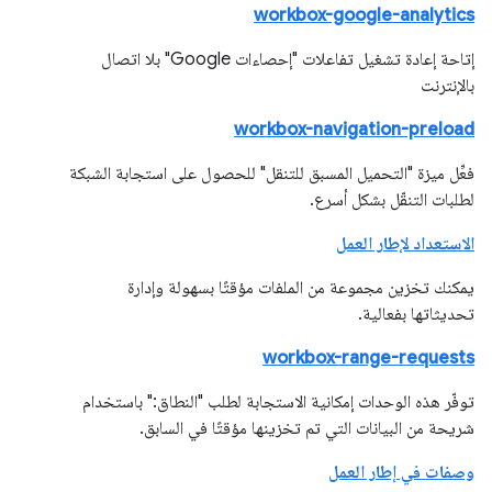
workbox-google-analytics
إتاحة إعادة تشغيل تفاعلات "إحصاءات Google" بلا اتصال
بالإنترنت
workbox-navigation-preload
فعِّل ميزة "التحميل المسبق للتنقل" للحصول على استجابة الشبكة
لطلبات التنقّل بشكل أسرع.
الاستعداد لإطار العمل
يمكنك تخزين مجموعة من الملفات مؤقتًا بسهولة وإدارة
تحديثاتها بفعالية.
workbox-range-requests
توفّر هذه الوحدات إمكانية الاستجابة لطلب "النطاق:" باستخدام
شريحة من البيانات التي تم تخزينها مؤقتًا في السابق.
وصفات في إطار العمل