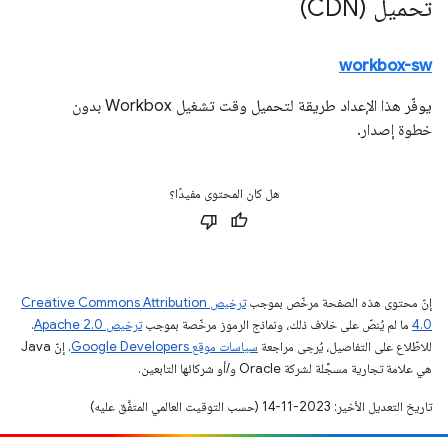
تحميل (CDN)
workbox-sw
يوفّر هذا الإعداد طريقة لتحميل وقت تشغيل Workbox بدون
خطوة إصدار.
هل كان المحتوى مفيدًا؟
إنّ محتوى هذه الصفحة مرخّص بموجب
ترخيص Creative Commons Attribution
4.0‏
ما لم يُنصّ على خلاف ذلك، ونماذج الرموز مرخّصة بموجب
ترخيص Apache 2.0‏
.
للاطّلاع على التفاصيل، يُرجى مراجعة
سياسات موقع Google Developers‏
. إنّ Java
هي علامة تجارية مسجَّلة لشركة Oracle و/أو شركائها التابعين.
تاريخ التعديل الأخير: 2023-11-14 (حسب التوقيت العالمي المتفَّق عليه)