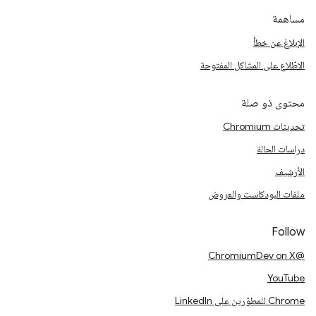
مساهمة
الإبلاغ عن خطأ
الاطّلاع على المشاكل المفتوحة
محتوى ذو صلة
تحديثات Chromium
دراسات الحالة
الأرشيف
ملفات البودكاست والعروض
Follow
@ChromiumDev on X
YouTube
Chrome للمطوّرين على LinkedIn