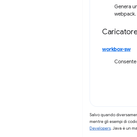
Genera un 
webpack.
Caricator
workbox-sw
Consente d
Salvo quando diversamente
mentre gli esempi di codi
Developers
. Java è un ma