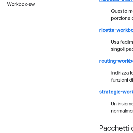
Workbox-sw
Questo mod
porzione 
ricette-workb
Usa facil
singoli pa
routing-workb
Indirizza 
funzioni d
strategie-wor
Un insieme
normalmen
Pacchetti 