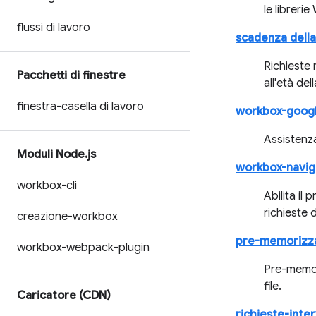
le libreri
flussi di lavoro
scadenza della 
Richieste 
Pacchetti di finestre
all'età de
finestra-casella di lavoro
workbox-googl
Assistenza
Moduli Node
.
js
workbox-navig
workbox-cli
Abilita il
richieste 
creazione-workbox
pre-memorizzaz
workbox-webpack-plugin
Pre-memori
file.
Caricatore (CDN)
richieste-inter