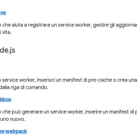
box
che aiuta a registrare un service worker, gestire gli aggiorna
 vita.
ode
.
js
service worker, inserisci un manifest di pre-cache o crea una c
alla riga di comando.
rkbox
 che può generare un service worker, inserire un manifest di 
 uno nuovo.
ox-webpack