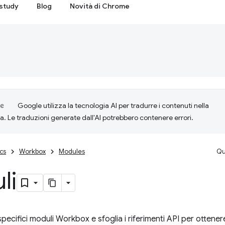
study
Blog
Novità di Chrome
Google utilizza la tecnologia AI per tradurre i contenuti nella
ta. Le traduzioni generate dall'AI potrebbero contenere errori.
cs
Workbox
Modules
Qu
li
pecifici moduli Workbox e sfoglia i riferimenti API per ottener