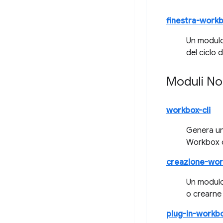
finestra-work
Un modulo 
del ciclo di
Moduli N
workbox-cli
Genera un 
Workbox d
creazione-wo
Un modulo
o crearne
plug-in-workb