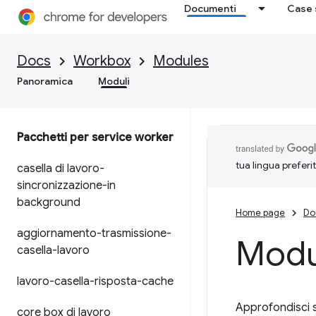
Documenti
Case 
Docs
Workbox
Modules
Panoramica
Moduli
Pacchetti per service worker
tua lingua preferi
casella di lavoro-
sincronizzazione-in
background
Home page
Do
aggiornamento-trasmissione-
Modu
casella-lavoro
lavoro-casella-risposta-cache
Approfondisci s
core box di lavoro