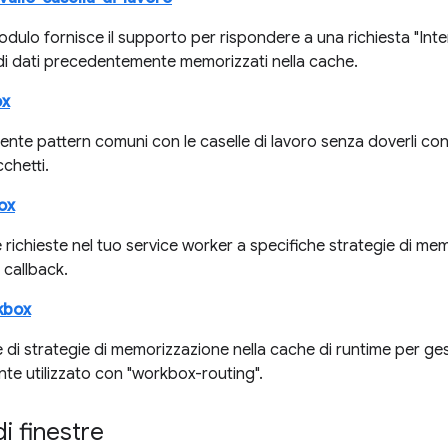
ulo fornisce il supporto per rispondere a una richiesta "Inter
di dati precedentemente memorizzati nella cache.
ox
mente pattern comuni con le caselle di lavoro senza doverli 
cchetti.
ox
le richieste nel tuo service worker a specifiche strategie di m
i callback.
kbox
 di strategie di memorizzazione nella cache di runtime per gest
te utilizzato con "workbox-routing".
di finestre