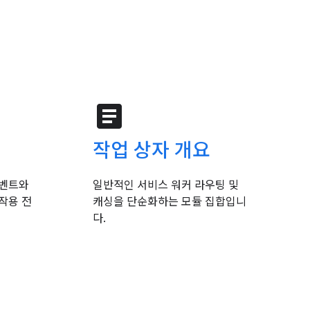
article
작업 상자 개요
이벤트와
일반적인 서비스 워커 라우팅 및
작용 전
캐싱을 단순화하는 모듈 집합입니
다.