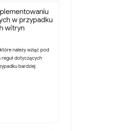
mplementowaniu
nych w przypadku
h witryn
które należy wziąć pod
 reguł dotyczących
rzypadku bardziej