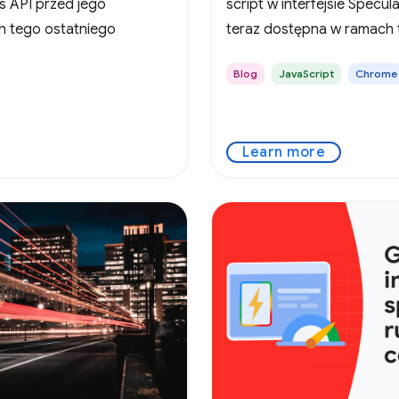
ns API przed jego
script w interfejsie Specula
h tego ostatniego
teraz dostępna w ramach 
Blog
JavaScript
Chrome
Learn more