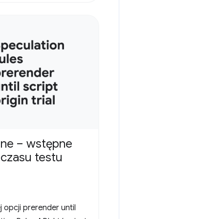
jne – wstępne
czasu testu
 opcji prerender until