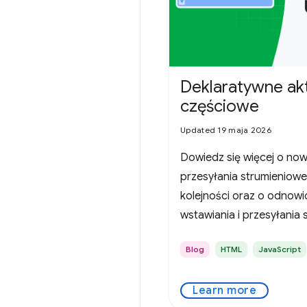
Deklaratywne akt
częściowe
Updated 19 maja 2026
Dowiedz się więcej o no
przesyłania strumieniow
kolejności oraz o odnow
wstawiania i przesyłani
które są dostępne do te
Blog
HTML
JavaScript
Learn more