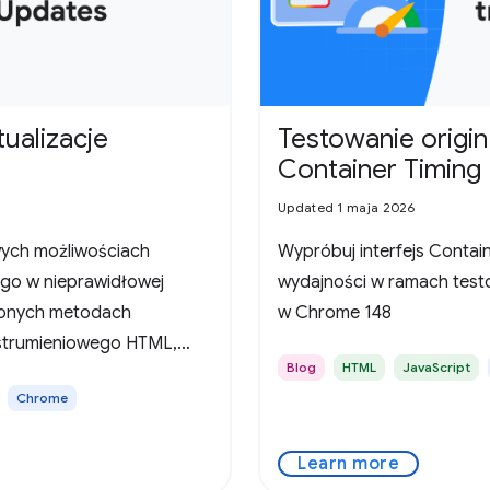
ualizacje
Testowanie origin 
Container Timing
Updated 1 maja 2026
wych możliwościach
Wypróbuj interfejs Contai
ego w nieprawidłowej
wydajności w ramach testo
ionych metodach
w Chrome 148
a strumieniowego HTML,
Blog
HTML
JavaScript
stowania od Chrome 148
Chrome
Learn more