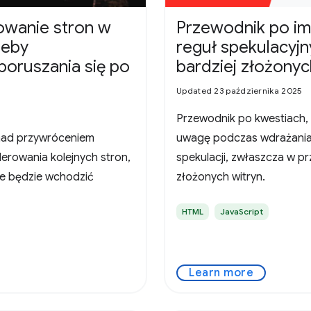
wanie stron w
Przewodnik po i
zeby
reguł spekulacyj
poruszania się po
bardziej złożonyc
Updated 23 października 2025
Przewodnik po kwestiach, 
nad przywróceniem
uwagę podczas wdrażania
rowania kolejnych stron,
spekulacji, zwłaszcza w p
e będzie wchodzić
złożonych witryn.
HTML
JavaScript
Learn more