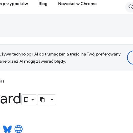
ia przypadków
Blog
Nowości w Chrome
żywa technologii AI do tłumaczenia treści na Twój preferowany
ne przez AI mogą zawierać błędy.
ors
lard