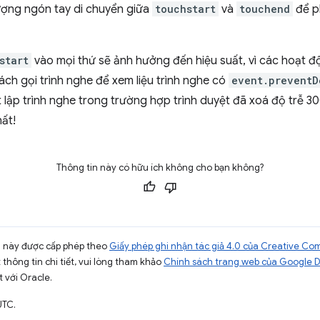
ượng ngón tay di chuyển giữa
touchstart
và
touchend
để p
start
vào mọi thứ sẽ ảnh hưởng đến hiệu suất, vì các hoạt 
ách gọi trình nghe để xem liệu trình nghe có
event.preventD
t lập trình nghe trong trường hợp trình duyệt đã xoá độ trễ 300 
hất!
Thông tin này có hữu ích không cho bạn không?
ng này được cấp phép theo
Giấy phép ghi nhận tác giả 4.0 của Creative C
t thông tin chi tiết, vui lòng tham khảo
Chính sách trang web của Google 
t với Oracle.
UTC.