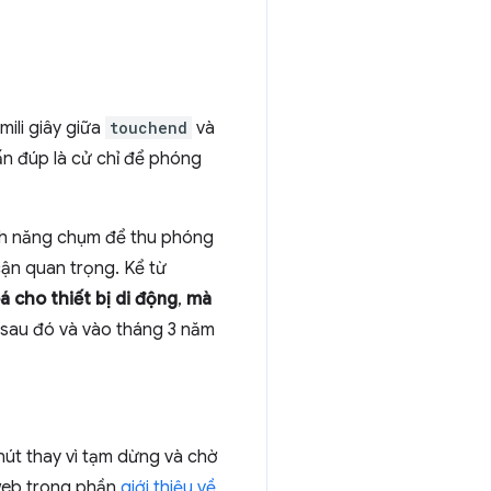
mili giây giữa
touchend
và
ấn đúp là cử chỉ để phóng
ính năng chụm để thu phóng
cận quan trọng. Kể từ
á cho thiết bị di động
,
mà
y sau đó và vào tháng 3 năm
nút thay vì tạm dừng và chờ
 web trong phần
giới thiệu về