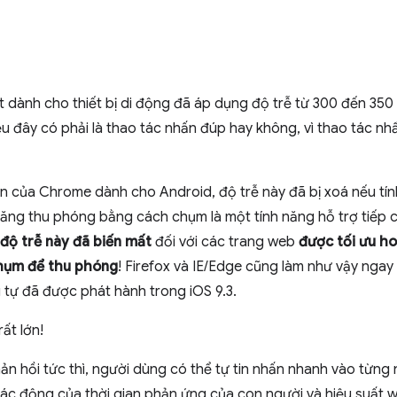
t dành cho thiết bị di động đã áp dụng độ trễ từ 300 đến 350 
ệu đây có phải là thao tác nhấn đúp hay không, vì thao tác nh
ên của Chrome dành cho Android, độ trễ này đã bị xoá nếu t
h năng thu phóng bằng cách chụm là một tính năng hỗ trợ tiếp 
độ trễ này đã biến mất
đối với các trang web
được tối ưu ho
chụm để thu phóng
! Firefox và IE/Edge cũng làm như vậy nga
 tự đã được phát hành trong iOS 9.3.
rất lớn!
ản hồi tức thì, người dùng có thể tự tin nhấn nhanh vào từng 
 tác động của thời gian phản ứng của con người và hiệu suất