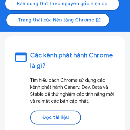
Bản dùng thử theo nguyên gốc hiện có
Trạng thái của Nền tảng Chrome
open_in_new
web
Các kênh phát hành Chrome
là gì?
Tìm hiểu cách Chrome sử dụng các
kênh phát hành Canary, Dev, Beta và
Stable để thử nghiệm các tính năng mới
và ra mắt các bản cập nhật.
Đọc tài liệu