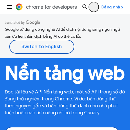
Đăng nhập
Google sử dụng công nghệ AI để dịch nội dung sang ngôn ngữ
bạn ưu tiên. Bản dịch bằng AI có thể có lỗi.
Nền tảng web
Đọc tài liệu về API Nền tảng web, một số API trong số đó
đang thử nghiệm trong Chrome. Ví dụ: bản dùng thử
theo nguyên gốc và bản dùng thử dành cho nhà phát
triển hoặc các tính năng chỉ có trong Canary.