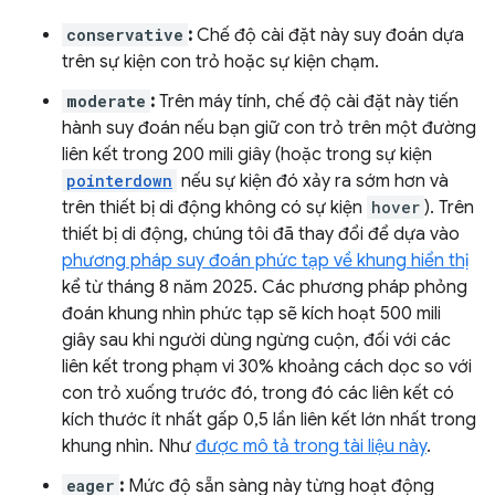
conservative
:
Chế độ cài đặt này suy đoán dựa
trên sự kiện con trỏ hoặc sự kiện chạm.
moderate
:
Trên máy tính, chế độ cài đặt này tiến
hành suy đoán nếu bạn giữ con trỏ trên một đường
liên kết trong 200 mili giây (hoặc trong sự kiện
pointerdown
nếu sự kiện đó xảy ra sớm hơn và
trên thiết bị di động không có sự kiện
hover
). Trên
thiết bị di động, chúng tôi đã thay đổi để dựa vào
phương pháp suy đoán phức tạp về khung hiển thị
kể từ tháng 8 năm 2025. Các phương pháp phỏng
đoán khung nhìn phức tạp sẽ kích hoạt 500 mili
giây sau khi người dùng ngừng cuộn, đối với các
liên kết trong phạm vi 30% khoảng cách dọc so với
con trỏ xuống trước đó, trong đó các liên kết có
kích thước ít nhất gấp 0,5 lần liên kết lớn nhất trong
khung nhìn. Như
được mô tả trong tài liệu này
.
eager
:
Mức độ sẵn sàng này từng hoạt động