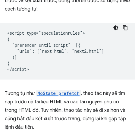
trước và kết xuất trước, đồng thời sẽ được sử dụng theo
cách tương tự:
<script type="speculationrules">

{

  "prerender_until_script": [{

    "urls": ["next.html", "next2.html"]

  }]

}

Tương tự như
NoState prefetch
, thao tác này sẽ tìm
nạp trước cả tài liệu HTML và các tài nguyên phụ có
trong HTML đó. Tuy nhiên, thao tác này sẽ đi xa hơn và
cũng bắt đầu kết xuất trước trang, dừng lại khi gặp tập
lệnh đầu tiên.