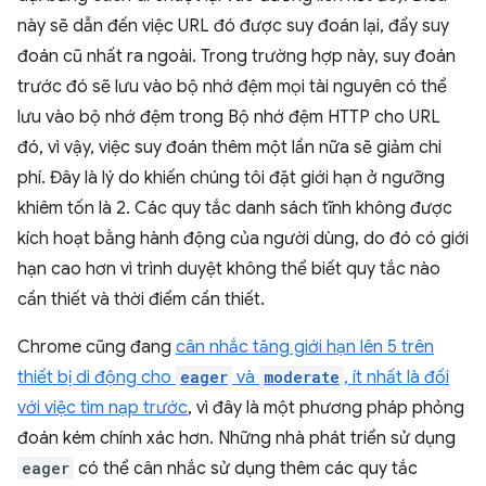
này sẽ dẫn đến việc URL đó được suy đoán lại, đẩy suy
đoán cũ nhất ra ngoài. Trong trường hợp này, suy đoán
trước đó sẽ lưu vào bộ nhớ đệm mọi tài nguyên có thể
lưu vào bộ nhớ đệm trong Bộ nhớ đệm HTTP cho URL
đó, vì vậy, việc suy đoán thêm một lần nữa sẽ giảm chi
phí. Đây là lý do khiến chúng tôi đặt giới hạn ở ngưỡng
khiêm tốn là 2. Các quy tắc danh sách tĩnh không được
kích hoạt bằng hành động của người dùng, do đó có giới
hạn cao hơn vì trình duyệt không thể biết quy tắc nào
cần thiết và thời điểm cần thiết.
Chrome cũng đang
cân nhắc tăng giới hạn lên 5 trên
thiết bị di động cho
eager
và
moderate
, ít nhất là đối
với việc tìm nạp trước
, vì đây là một phương pháp phỏng
đoán kém chính xác hơn. Những nhà phát triển sử dụng
eager
có thể cân nhắc sử dụng thêm các quy tắc