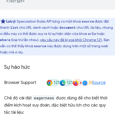
Lưu ý:
Speculation Rules API từng có một khoá
được đặt
source
thành
cho URL danh sách hoặc
cho URL tài liệu, nhưng
list
document
vì điều này có thể được suy ra từ sự hiện diện của khoá
hoặc
urls
(loại trừ lẫn nhau),
yêu cầu này đã bị xoá khỏi Chrome 121
. Bạn
where
vẫn có thể thấy khoá
này được dùng trên một số trang web
source
hoặc mã ví dụ.
Sự háo hức
121
121
x
Browser Support
Source
Chế độ cài đặt
eagerness
được dùng để cho biết thời
điểm kích hoạt suy đoán, đặc biệt hữu ích cho các quy
tắc tài liệu: