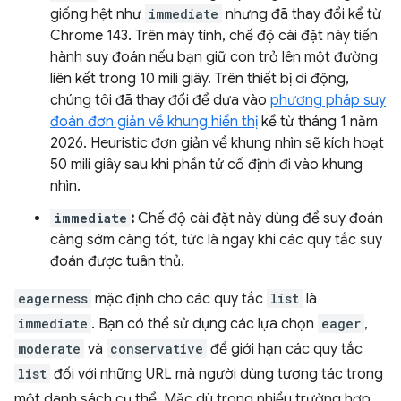
giống hệt như
immediate
nhưng đã thay đổi kể từ
Chrome 143. Trên máy tính, chế độ cài đặt này tiến
hành suy đoán nếu bạn giữ con trỏ lên một đường
liên kết trong 10 mili giây. Trên thiết bị di động,
chúng tôi đã thay đổi để dựa vào
phương pháp suy
đoán đơn giản về khung hiển thị
kể từ tháng 1 năm
2026. Heuristic đơn giản về khung nhìn sẽ kích hoạt
50 mili giây sau khi phần tử cố định đi vào khung
nhìn.
immediate
:
Chế độ cài đặt này dùng để suy đoán
càng sớm càng tốt, tức là ngay khi các quy tắc suy
đoán được tuân thủ.
eagerness
mặc định cho các quy tắc
list
là
immediate
. Bạn có thể sử dụng các lựa chọn
eager
,
moderate
và
conservative
để giới hạn các quy tắc
list
đối với những URL mà người dùng tương tác trong
một danh sách cụ thể. Mặc dù trong nhiều trường hợp,