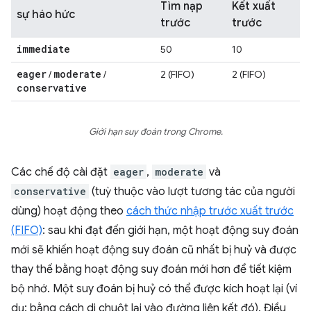
Tìm nạp
Kết xuất
sự háo hức
trước
trước
immediate
50
10
eager
moderate
/
/
2 (FIFO)
2 (FIFO)
conservative
Giới hạn suy đoán trong Chrome.
Các chế độ cài đặt
eager
,
moderate
và
conservative
(tuỳ thuộc vào lượt tương tác của người
dùng) hoạt động theo
cách thức nhập trước xuất trước
(FIFO)
: sau khi đạt đến giới hạn, một hoạt động suy đoán
mới sẽ khiến hoạt động suy đoán cũ nhất bị huỷ và được
thay thế bằng hoạt động suy đoán mới hơn để tiết kiệm
bộ nhớ. Một suy đoán bị huỷ có thể được kích hoạt lại (ví
dụ: bằng cách di chuột lại vào đường liên kết đó). Điều