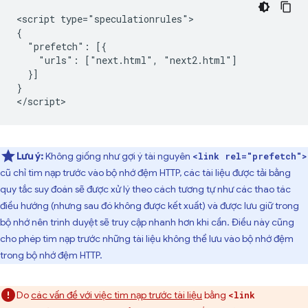
<script type="speculationrules">

{

  "prefetch": [{

    "urls": ["next.html", "next2.html"]

  }]

}

Lưu ý:
Không giống như gợi ý tài nguyên
<link rel="prefetch">
cũ chỉ tìm nạp trước vào bộ nhớ đệm HTTP, các tài liệu được tải bằng
quy tắc suy đoán sẽ được xử lý theo cách tương tự như các thao tác
điều hướng (nhưng sau đó không được kết xuất) và được lưu giữ trong
bộ nhớ nên trình duyệt sẽ truy cập nhanh hơn khi cần. Điều này cũng
cho phép tìm nạp trước những tài liệu không thể lưu vào bộ nhớ đệm
trong bộ nhớ đệm HTTP.
Do
các vấn đề với việc tìm nạp trước tài liệu
bằng
<link