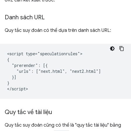
URL cần kết xuất trước.
Danh sách URL
Quy tắc suy đoán có thể dựa trên danh sách URL:
<script type="speculationrules">

{

  "prerender": [{

    "urls": ["next.html", "next2.html"]

  }]

}

Quy tắc về tài liệu
Quy tắc suy đoán cũng có thể là "quy tắc tài liệu" bằng