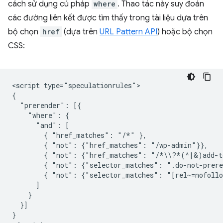
cách sử dụng cú pháp
where
. Thao tác này suy đoán
các đường liên kết được tìm thấy trong tài liệu dựa trên
bộ chọn
href
(dựa trên
URL Pattern API
) hoặc bộ chọn
CSS:
<script type="speculationrules">

{

  "prerender": [{

    "where": {

      "and": [

        { "href_matches": "/*" },

        { "not": {"href_matches": "/wp-admin"}},

        { "not": {"href_matches": "/*\\?*(^|&)add-to
        { "not": {"selector_matches": ".do-not-prere
        { "not": {"selector_matches": "[rel~=nofollo
      ]

    }

  }]

}
