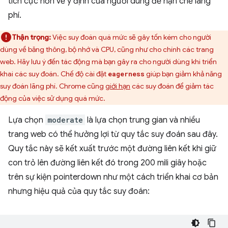
tích cực hơn về ý định của người dùng để hạn chế lãng
phí.
Thận trọng:
Việc suy đoán quá mức sẽ gây tốn kém cho người
dùng về băng thông, bộ nhớ và CPU, cũng như cho chính các trang
web. Hãy lưu ý đến tác động mà bạn gây ra cho người dùng khi triển
khai các suy đoán. Chế độ cài đặt
giúp bạn giảm khả năng
eagerness
suy đoán lãng phí. Chrome cũng
giới hạn
các suy đoán để giảm tác
động của việc sử dụng quá mức.
Lựa chọn
moderate
là lựa chọn trung gian và nhiều
trang web có thể hưởng lợi từ quy tắc suy đoán sau đây.
Quy tắc này sẽ kết xuất trước một đường liên kết khi giữ
con trỏ lên đường liên kết đó trong 200 mili giây hoặc
trên sự kiện pointerdown như một cách triển khai cơ bản
nhưng hiệu quả của quy tắc suy đoán: