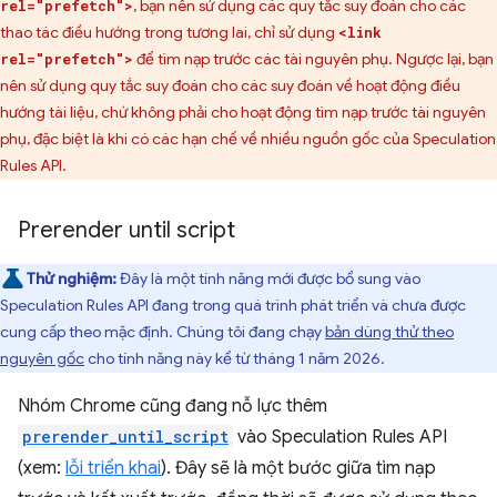
, bạn nên sử dụng các quy tắc suy đoán cho các
rel="prefetch">
thao tác điều hướng trong tương lai, chỉ sử dụng
<link
để tìm nạp trước các tài nguyên phụ. Ngược lại, bạn
rel="prefetch">
nên sử dụng quy tắc suy đoán cho các suy đoán về hoạt động điều
hướng tài liệu, chứ không phải cho hoạt động tìm nạp trước tài nguyên
phụ, đặc biệt là khi có các hạn chế về nhiều nguồn gốc của Speculation
Rules API.
Prerender until script
Thử nghiệm:
Đây là một tính năng mới được bổ sung vào
Speculation Rules API đang trong quá trình phát triển và chưa được
cung cấp theo mặc định. Chúng tôi đang chạy
bản dùng thử theo
nguyên gốc
cho tính năng này kể từ tháng 1 năm 2026.
Nhóm Chrome cũng đang nỗ lực thêm
prerender_until_script
vào Speculation Rules API
(xem:
lỗi triển khai
). Đây sẽ là một bước giữa tìm nạp