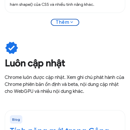
hàm shape() của CSS và nhiều tính năng khác.
expand_more
Thêm
verified
Luôn cập nhật
Chrome luôn được cập nhật. Xem ghi chú phát hành của
Chrome phiên bản ổn định và beta, nội dung cập nhật
cho WebGPU và nhiều nội dung khác.
Blog