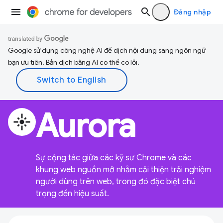
Đăng nhập
Google sử dụng công nghệ AI để dịch nội dung sang ngôn ngữ
bạn ưu tiên. Bản dịch bằng AI có thể có lỗi.
Aurora
flare
Sự cộng tác giữa các kỹ sư Chrome và các
khung web nguồn mở nhằm cải thiện trải nghiệm
người dùng trên web, trong đó đặc biệt chú
trọng đến hiệu suất.