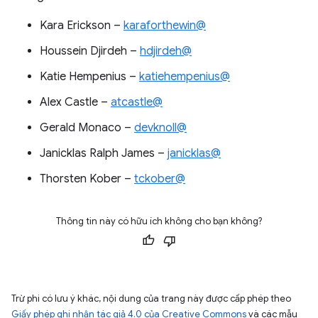
Kara Erickson –
karaforthewin@
Houssein Djirdeh –
hdjirdeh@
Katie Hempenius –
katiehempenius@
Alex Castle –
atcastle@
Gerald Monaco –
devknoll@
Janicklas Ralph James –
janicklas@
Thorsten Kober –
tckober@
Thông tin này có hữu ích không cho bạn không?
Trừ phi có lưu ý khác, nội dung của trang này được cấp phép theo
Giấy phép ghi nhận tác giả 4.0 của Creative Commons
và các mẫu