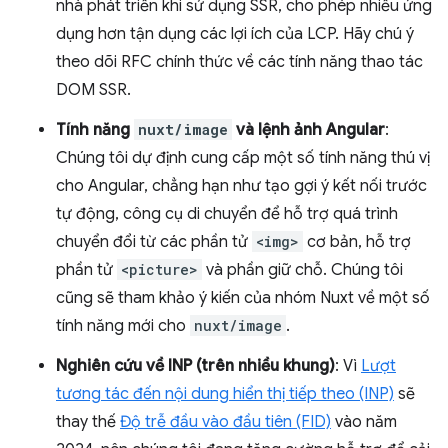
nhà phát triển khi sử dụng SSR, cho phép nhiều ứng
dụng hơn tận dụng các lợi ích của LCP. Hãy chú ý
theo dõi RFC chính thức về các tính năng thao tác
DOM SSR.
Tính năng
nuxt/image
và lệnh ảnh Angular
:
Chúng tôi dự định cung cấp một số tính năng thú vị
cho Angular, chẳng hạn như tạo gợi ý kết nối trước
tự động, công cụ di chuyển để hỗ trợ quá trình
chuyển đổi từ các phần tử
<img>
cơ bản, hỗ trợ
phần tử
<picture>
và phần giữ chỗ. Chúng tôi
cũng sẽ tham khảo ý kiến của nhóm Nuxt về một số
tính năng mới cho
nuxt/image
.
Nghiên cứu về INP (trên nhiều khung)
: Vì
Lượt
tương tác đến nội dung hiển thị tiếp theo (INP)
sẽ
thay thế
Độ trễ đầu vào đầu tiên (FID)
vào năm