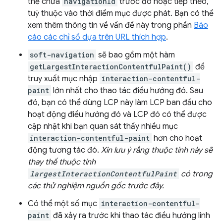
thể chứa
navigationId
trước đó hoặc tiếp theo,
tuỳ thuộc vào thời điểm mục được phát. Bạn có thể
xem thêm thông tin về vấn đề này trong phần
Báo
cáo các chỉ số dựa trên URL thích hợp
.
soft-navigation
sẽ bao gồm một hàm
getLargestInteractionContentfulPaint()
để
truy xuất mục nhập
interaction-contentful-
paint
lớn nhất cho thao tác điều hướng đó. Sau
đó, bạn có thể dùng LCP này làm LCP ban đầu cho
hoạt động điều hướng đó và LCP đó có thể được
cập nhật khi bạn quan sát thấy nhiều mục
interaction-contentful-paint
hơn cho hoạt
động tương tác đó.
Xin lưu ý rằng thuộc tính này sẽ
thay thế thuộc tính
largestInteractionContentfulPaint
có trong
các thử nghiệm nguồn gốc trước đây.
Có thể một số mục
interaction-contentful-
paint
đã xảy ra trước khi thao tác điều hướng linh