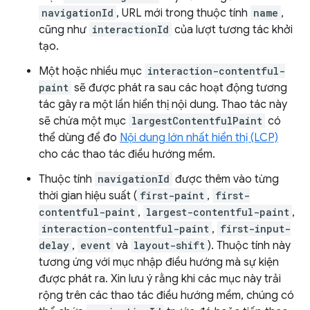
navigationId
, URL mới trong thuộc tính
name
,
cũng như
interactionId
của lượt tương tác khởi
tạo.
Một hoặc nhiều mục
interaction-contentful-
paint
sẽ được phát ra sau các hoạt động tương
tác gây ra một lần hiển thị nội dung. Thao tác này
sẽ chứa một mục
largestContentfulPaint
có
thể dùng để đo
Nội dung lớn nhất hiển thị (LCP)
cho các thao tác điều hướng mềm.
Thuộc tính
navigationId
được thêm vào từng
thời gian hiệu suất (
first-paint
,
first-
contentful-paint
,
largest-contentful-paint
,
interaction-contentful-paint
,
first-input-
delay
,
event
và
layout-shift
). Thuộc tính này
tương ứng với mục nhập điều hướng mà sự kiện
được phát ra. Xin lưu ý rằng khi các mục này trải
rộng trên các thao tác điều hướng mềm, chúng có