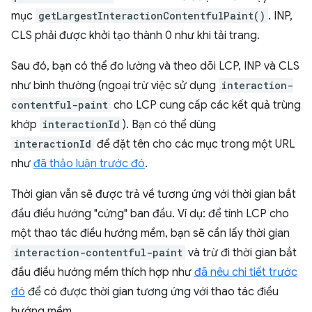
mục
getLargestInteractionContentfulPaint()
. INP,
CLS phải được khởi tạo thành 0 như khi tải trang.
Sau đó, bạn có thể đo lường và theo dõi LCP, INP và CLS
như bình thường (ngoại trừ việc sử dụng
interaction-
contentful-paint
cho LCP cung cấp các kết quả trùng
khớp
interactionId
). Bạn có thể dùng
interactionId
để đặt tên cho các mục trong một URL
như
đã thảo luận trước đó
.
Thời gian vẫn sẽ được trả về tương ứng với thời gian bắt
đầu điều hướng "cứng" ban đầu. Ví dụ: để tính LCP cho
một thao tác điều hướng mềm, bạn sẽ cần lấy thời gian
interaction-contentful-paint
và trừ đi thời gian bắt
đầu điều hướng mềm thích hợp như
đã nêu chi tiết trước
đó
để có được thời gian tương ứng với thao tác điều
hướng mềm.