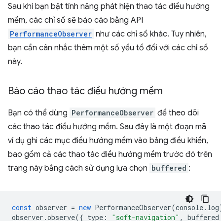
Sau khi bạn bật tính năng phát hiện thao tác điều hướng
mềm, các chỉ số sẽ báo cáo bằng API
PerformanceObserver
như các chỉ số khác. Tuy nhiên,
bạn cần cân nhắc thêm một số yếu tố đối với các chỉ số
này.
Báo cáo thao tác điều hướng mềm
Bạn có thể dùng
PerformanceObserver
để theo dõi
các thao tác điều hướng mềm. Sau đây là một đoạn mã
ví dụ ghi các mục điều hướng mềm vào bảng điều khiển,
bao gồm cả các thao tác điều hướng mềm trước đó trên
trang này bằng cách sử dụng lựa chọn
buffered
:
const
observer
=
new
PerformanceObserver
(
console
.
log
observer
.
observe
({
type
:
"soft-navigation"
,
buffered