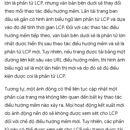
lớn là phần tử LCP, nhưng văn bản bên dưới sẽ thay đổi
theo mỗi thao tác điều hướng mềm. Lần tải trang ban
đầu sẽ gắn cờ hình ảnh biểu ngữ làm phần tử LCP và dựa
vào đó để tính thời gian LCP. Đối với các thao tác điều
hướng mềm tiếp theo, văn bản bên dưới sẽ là phần tử lớn
nhất được hiển thị sau thao tác điều hướng mềm và sẽ là
phần tử LCP mới. Tuy nhiên, nếu trang được tải bằng một
đường liên kết sâu vào URL điều hướng mềm, thì hình ảnh
biểu ngữ sẽ là một lần hiển thị mới và do đó sẽ đủ điều
kiện được coi là phần tử LCP.
Tương tự, một ảnh động có thể liên tục cập nhật một
phần của trang mà không liên quan đến bất kỳ thao tác
điều hướng mềm nào xảy ra. Mọi hoạt động kết xuất mới
do ảnh động nền đó sẽ không được xem xét cho LCP
đối với chế độ điều hướng mềm mới. Tuy nhiên, các phần
tử này có thể được xem xét cho LCP nếu trang được tải