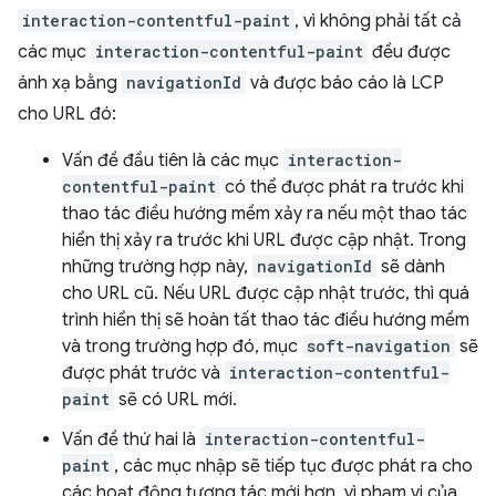
interaction-contentful-paint
, vì không phải tất cả
các mục
interaction-contentful-paint
đều được
ánh xạ bằng
navigationId
và được báo cáo là LCP
cho URL đó:
Vấn đề đầu tiên là các mục
interaction-
contentful-paint
có thể được phát ra trước khi
thao tác điều hướng mềm xảy ra nếu một thao tác
hiển thị xảy ra trước khi URL được cập nhật. Trong
những trường hợp này,
navigationId
sẽ dành
cho URL cũ. Nếu URL được cập nhật trước, thì quá
trình hiển thị sẽ hoàn tất thao tác điều hướng mềm
và trong trường hợp đó, mục
soft-navigation
sẽ
được phát trước và
interaction-contentful-
paint
sẽ có URL mới.
Vấn đề thứ hai là
interaction-contentful-
paint
, các mục nhập sẽ tiếp tục được phát ra cho
các hoạt động tương tác mới hơn, vì phạm vi của