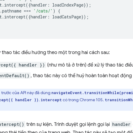
t
.
intercept
({
handler
:
loadIndexPage
});
.
pathname
===
'/cats/'
)
{
t
.
intercept
({
handler
:
loadCatsPage
});
ý thao tác điều hướng theo một trong hai cách sau:
rcept({ handler })
(như mô tả ở trên) để xử lý thao tác đi
entDefault()
, thao tác này có thể huỷ hoàn toàn hoạt động
 trước của API này đã dùng
navigateEvent.transitionWhile(prom
.
có trong Chrome 105.
cept({ handler })
intercept
transitionWh
ntercept()
trên sự kiện. Trình duyệt gọi lệnh gọi lại
handler
rạng thái tiếp theo của trang web. Thao tác này sẽ tạo một đố