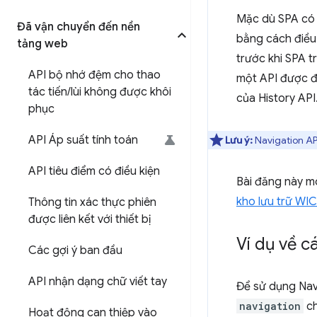
Mặc dù SPA có 
Đã vận chuyển đến nền
bằng cách điều
tảng web
trước khi SPA t
API bộ nhớ đệm cho thao
một API được đề
tác tiến
/
lùi không được khôi
của History API.
phục
API Áp suất tính toán
Lưu ý:
Navigation AP
API tiêu điểm có điều kiện
Bài đăng này mô
kho lưu trữ WI
Thông tin xác thực phiên
được liên kết với thiết bị
Ví dụ về c
Các gợi ý ban đầu
API nhận dạng chữ viết tay
Để sử dụng Nav
navigation
ch
Hoạt động can thiệp vào