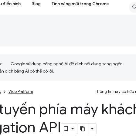
 điển hình
Blog
Tính năng mới trong Chrome
Google sử dụng công nghệ AI để dịch nội dung sang ngôn
ản dịch bằng AI có thể có lỗi.
s
Web Platform
Thông tin này có hữu
tuyến phía máy khách
ation API