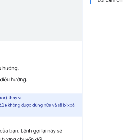
Lời cảm ơn
ều hướng.
 điều hướng.
thay vì
ise)
không được dùng nữa và sẽ bị xoá
ile
của bạn. Lệnh gọi lại này sẽ
i tượng chuyển đổi,