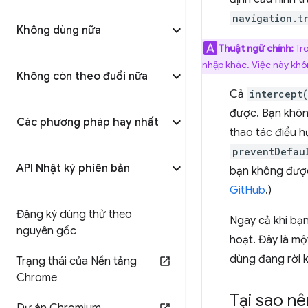
navigation.t
Không dùng nữa
Thuật ngữ chính:
Tro
nhập khác. Việc này khô
Không còn theo đuổi nữa
Cả
intercept
được. Bạn khôn
Các phương pháp hay nhất
thao tác điều 
preventDefau
API Nhật ký phiên bản
bạn không được
GitHub
.)
Đăng ký dùng thử theo
Ngay cả khi bạ
nguyên gốc
hoạt. Đây là m
dùng đang rời 
Trạng thái của Nền tảng
Chrome
Tại sao nê