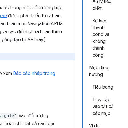
Xử lý tiêu
hoặc trong một số trường hợp,
điểm
g về
được phát triển từ rất lâu
Sự kiện
n toàn mới. Navigation API là
thành
g vá các điểm chưa hoàn thiện
công và
 gắng tạo lại API này.)
không
thành
công
Mục điều
hãy xem
Báo cáo nháp trong
hướng
Tiểu bang
Truy cập
vào tất cả
các mục
vigate"
vào đối tượng
ích hoạt cho tất cả các loại
Ví dụ