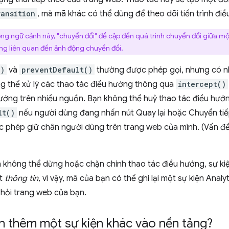
ransition
, mà mã khác có thể dùng để theo dõi tiến trình đi
ng ngữ cảnh này, "chuyển đổi" đề cập đến quá trình chuyển đổi giữa m
ng liên quan đến ảnh động chuyển đổi.
()
và
preventDefault()
thường được phép gọi, nhưng có n
g thể xử lý các thao tác điều hướng thông qua
intercept()
hướng trên nhiều nguồn. Bạn không thể huỷ thao tác điều hướ
lt()
nếu người dùng đang nhấn nút Quay lại hoặc Chuyển tiếp
 phép giữ chân người dùng trên trang web của mình. (Vấn đ
n không thể dừng hoặc chặn chính thao tác điều hướng, sự ki
ột
thông tin
, vì vậy, mã của bạn có thể ghi lại một sự kiện Anal
khỏi trang web của bạn.
n thêm một sự kiện khác vào nền tảng?