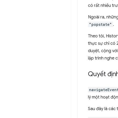
có rất nhiều tr
Ngoài ra, những
"popstate"
.
Theo tôi, Histo
thực sự chỉ có 
duyệt, cộng vớ
lập trình nghe 
Quyết định
navigateEven
lý một hoạt độn
Sau đây là các 