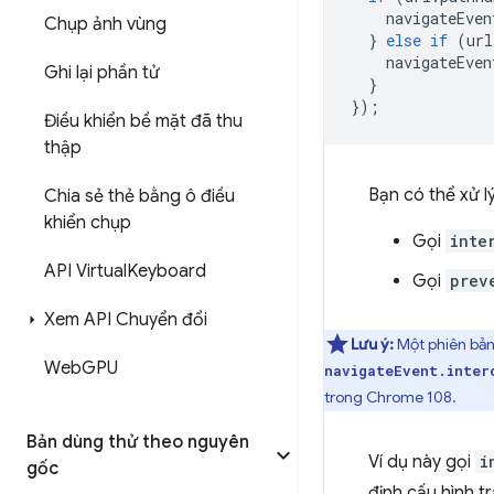
navigateEven
Chụp ảnh vùng
}
else
if
(
url
navigateEven
Ghi lại phần tử
}
});
Điều khiển bề mặt đã thu
thập
Bạn có thể xử l
Chia sẻ thẻ bằng ô điều
khiển chụp
Gọi
inte
API Virtual
Keyboard
Gọi
prev
Xem API Chuyển đổi
Lưu ý:
Một phiên bản
Web
GPU
navigateEvent.inter
trong Chrome 108.
Bản dùng thử theo nguyên
Ví dụ này gọi
i
gốc
định cấu hình t