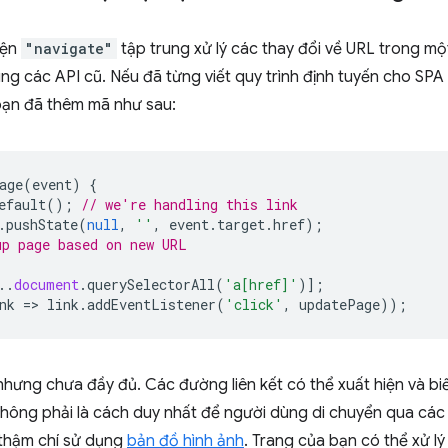
iện
"navigate"
tập trung xử lý các thay đổi về URL trong mộ
ùng các API cũ. Nếu đã từng viết quy trình định tuyến cho SPA
 bạn đã thêm mã như sau:
age
(
event
)
{
efault
();
// we're handling this link
.
pushState
(
null
,
''
,
event
.
target
.
href
);
p page based on new URL
..
document
.
querySelectorAll
(
'a[href]'
)];
nk
=
>
link
.
addEventListener
(
'click'
,
updatePage
));
 nhưng chưa đầy đủ. Các đường liên kết có thể xuất hiện và bi
hông phải là cách duy nhất để người dùng di chuyển qua các t
thậm chí sử dụng
bản đồ hình ảnh
. Trang của bạn có thể xử 