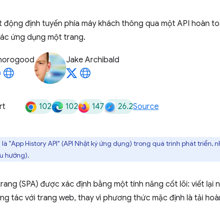
 động định tuyến phía máy khách thông qua một API hoàn toà
các ứng dụng một trang.
horogood
Jake Archibald
102
102
147
26.2
rt
Source
 là "App History API" (API Nhật ký ứng dụng) trong quá trình phát triển,
ều hướng).
ang (SPA) được xác định bằng một tính năng cốt lõi: viết lại n
g tác với trang web, thay vì phương thức mặc định là tải ho