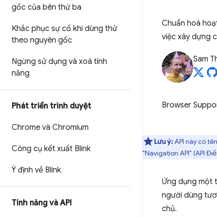
gốc của bên thứ ba
Chuẩn hoá hoạt
Khắc phục sự cố khi dùng thử
việc xây dựng 
theo nguyên gốc
Sam T
Ngừng sử dụng và xoá tính
năng
Browser Suppo
Phát triển trình duyệt
Chrome và Chromium
Lưu ý:
API này có tên
Công cụ kết xuất Blink
"Navigation API" (API Đi
Ý định về Blink
Ứng dụng một tr
người dùng tươn
Tính năng và API
chủ.