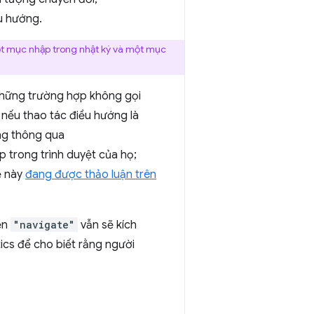
ều hướng.
ột mục nhập trong nhật ký và một mục
hững trường hợp không gọi
nếu thao tác điều hướng là
ng thông qua
 trong trình duyệt của họ;
ề này
đang được thảo luận trên
ện
"navigate"
vẫn sẽ kích
ytics để cho biết rằng người