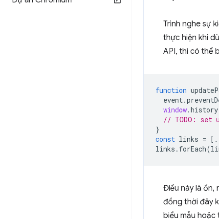
Dự án Chromium
Trình nghe sự k
thực hiện khi d
API, thì có thể
function
updateP
event
.
preventD
window
.
history
// TODO: set u
}
const
links
=
[.
links
.
forEach
(
li
Điều này là ổn,
đồng thời đây k
biểu mẫu hoặc 