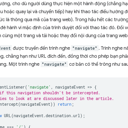
hướng, cho dù người dùng thực hiện một hành động (chẳng hạ
ẫu hoặc quay lại và chuyển tiếp) hay khi thao tác điều hướng
(tức là thông qua mã của trang web). Trong hầu hết các trườn
đè hành vi mặc định của trình duyệt đối với thao tác đó. Đối vớ
 cùng một trang và tải hoặc thay đổi nội dung của trang web
Event
được truyền đến trình nghe
"navigate"
. Trình nghe n
g, chẳng hạn như URL đích đến, đồng thời cho phép bạn phả
rung. Một trình nghe
"navigate"
cơ bản có thể trông như sau
entListener
(
'navigate'
,
navigateEvent
=
>
{
if this navigation shouldn't be intercepted.
ies to look at are discussed later in the article.
ntercept
(
navigateEvent
))
return
;
w
URL
(
navigateEvent
.
destination
.
url
);
me
===
'/'
)
{