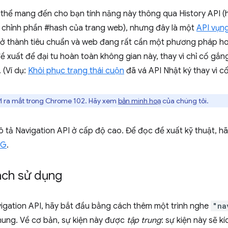
thể mang đến cho bạn tính năng này thông qua History API (
 chỉnh phần #hash của trang web), nhưng đây là một
API vụn
rở thành tiêu chuẩn và web đang rất cần một phương pháp hoà
 xuất để đại tu hoàn toàn không gian này, thay vì chỉ cố gắn
 (Ví dụ:
Khôi phục trạng thái cuộn
đã vá API Nhật ký thay vì cố
I ra mắt trong Chrome 102. Hãy xem
bản minh hoạ
của chúng tôi.
 tả Navigation API ở cấp độ cao. Để đọc đề xuất kỹ thuật, 
CG
.
ách sử dụng
igation API, hãy bắt đầu bằng cách thêm một trình nghe
"na
ung. Về cơ bản, sự kiện này được
tập trung
: sự kiện này sẽ k