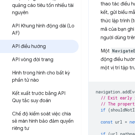
thao tác điều 
quảng cáo tiêu tốn nhiều tài
kết, gửi biểu m
nguyên
thức lập trình 
API Khung hình động dài (Lo
mã của bạn ghi 
AF)
người dùng trên
API điều hướng
Một
Navigate
động điều hướn
API vòng đời trang
một vị trí tập t
Hình trong hình cho bất kỳ
phần tử nào
navigation
.
addEv
Kết xuất trước bằng API
// Exit early 
Quy tắc suy đoán
// The propert
if
(
shouldNotI
Chế độ kiểm soát việc chia
sẻ màn hình bảo đảm quyền
const
url
=
ne
riêng tư
if
(
url
.
pathna