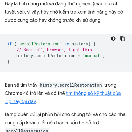
Đây là tính năng mới và đang thử nghiệm (mặc dù rất
tuyệt vời), vì vậy, hãy nhớ kiểm tra xem tính năng này có
được cung cấp hay không trước khi sử dụng:
if
(
'scrollRestoration'
in
history
)
{
// Back off, browser, I got this...
history
.
scrollRestoration
=
'manual'
;
}
Bạn sẽ tìm thấy
history.scrollRestoration
trong
Chrome 46 trở lên và có thể
tìm thông số kỹ thuật của
lớp này tại đây
.
Đừng quên để lại phản hồi cho chúng tôi và cho các nhà
cung cấp khác biết nếu bạn muốn họ hỗ trợ
scrollRestoration
.