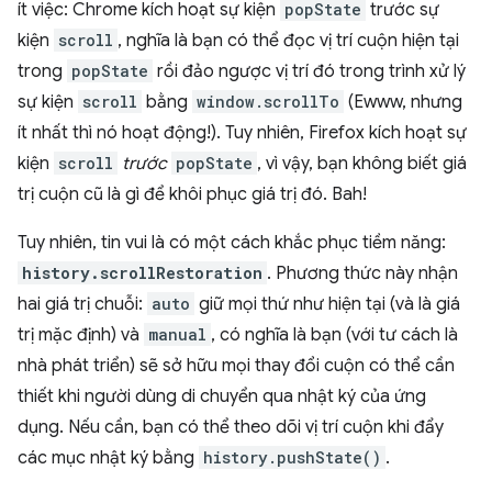
ít việc: Chrome kích hoạt sự kiện
popState
trước sự
kiện
scroll
, nghĩa là bạn có thể đọc vị trí cuộn hiện tại
trong
popState
rồi đảo ngược vị trí đó trong trình xử lý
sự kiện
scroll
bằng
window.scrollTo
(Ewww, nhưng
ít nhất thì nó hoạt động!). Tuy nhiên, Firefox kích hoạt sự
kiện
scroll
trước
popState
, vì vậy, bạn không biết giá
trị cuộn cũ là gì để khôi phục giá trị đó. Bah!
Tuy nhiên, tin vui là có một cách khắc phục tiềm năng:
history.scrollRestoration
. Phương thức này nhận
hai giá trị chuỗi:
auto
giữ mọi thứ như hiện tại (và là giá
trị mặc định) và
manual
, có nghĩa là bạn (với tư cách là
nhà phát triển) sẽ sở hữu mọi thay đổi cuộn có thể cần
thiết khi người dùng di chuyển qua nhật ký của ứng
dụng. Nếu cần, bạn có thể theo dõi vị trí cuộn khi đẩy
các mục nhật ký bằng
history.pushState()
.