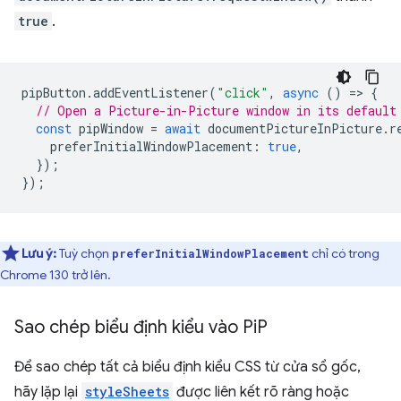
true
.
pipButton
.
addEventListener
(
"click"
,
async
()
=
>
{
// Open a Picture-in-Picture window in its default
const
pipWindow
=
await
documentPictureInPicture
.
r
preferInitialWindowPlacement
:
true
,
});
});
Lưu ý:
Tuỳ chọn
chỉ có trong
preferInitialWindowPlacement
Chrome 130 trở lên.
Sao chép biểu định kiểu vào Pi
P
Để sao chép tất cả biểu định kiểu CSS từ cửa sổ gốc,
hãy lặp lại
styleSheets
được liên kết rõ ràng hoặc