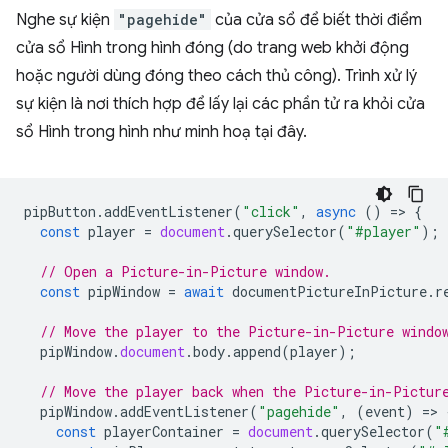
Nghe sự kiện
"pagehide"
của cửa sổ để biết thời điểm
cửa sổ Hình trong hình đóng (do trang web khởi động
hoặc người dùng đóng theo cách thủ công). Trình xử lý
sự kiện là nơi thích hợp để lấy lại các phần tử ra khỏi cửa
sổ Hình trong hình như minh hoạ tại đây.
pipButton
.
addEventListener
(
"click"
,
async
()
=
>
{
const
player
=
document
.
querySelector
(
"#player"
);
// Open a Picture-in-Picture window.
const
pipWindow
=
await
documentPictureInPicture
.
r
// Move the player to the Picture-in-Picture windo
pipWindow
.
document
.
body
.
append
(
player
);
// Move the player back when the Picture-in-Pictur
pipWindow
.
addEventListener
(
"pagehide"
,
(
event
)
=
>
const
playerContainer
=
document
.
querySelector
(
"