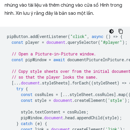
nhúng vào tài liệu và thêm chúng vào cửa sổ Hình trong
hình. Xin lưu ý rằng đây là bản sao một lần.
pipButton
.
addEventListener
(
"click"
,
async
()
=
>
{
const
player
=
document
.
querySelector
(
"#player"
);
// Open a Picture-in-Picture window.
const
pipWindow
=
await
documentPictureInPicture
.
r
// Copy style sheets over from the initial documen
// so that the player looks the same.
[...
document
.
styleSheets
].
forEach
((
styleSheet
)
=
>
try
{
const
cssRules
=
[...
styleSheet
.
cssRules
].
map
(
const
style
=
document
.
createElement
(
'style'
);
style
.
textContent
=
cssRules
;
pipWindow
.
document
.
head
.
appendChild
(
style
);
}
catch
(
e
)
{
const
link
=
document
.
createElement
(
'link'
);