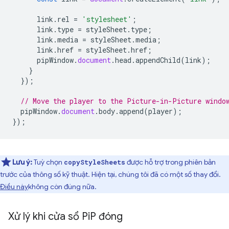
link
.
rel
=
'stylesheet'
;
link
.
type
=
styleSheet
.
type
;
link
.
media
=
styleSheet
.
media
;
link
.
href
=
styleSheet
.
href
;
pipWindow
.
document
.
head
.
appendChild
(
link
);
}
});
// Move the player to the Picture-in-Picture windo
pipWindow
.
document
.
body
.
append
(
player
);
});
Lưu ý:
Tuỳ chọn
được hỗ trợ trong phiên bản
copyStyleSheets
trước của thông số kỹ thuật. Hiện tại, chúng tôi đã có một số thay đổi.
Điều này
không còn đúng nữa
.
Xử lý khi cửa sổ Pi
P đóng