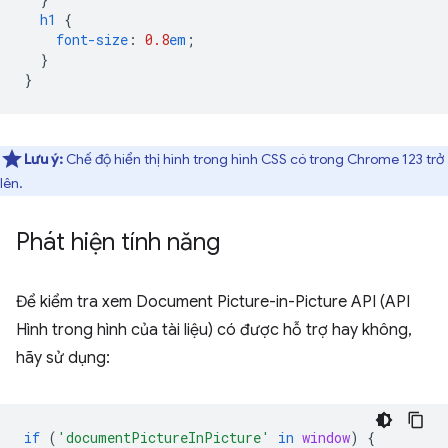
h1
{
font-size
:
0.8
em
;
}
}
Lưu ý:
Chế độ hiển thị hình trong hình CSS có trong Chrome 123 trở
lên.
Phát hiện tính năng
Để kiểm tra xem Document Picture-in-Picture API (API
Hình trong hình của tài liệu) có được hỗ trợ hay không,
hãy sử dụng:
if
(
'documentPictureInPicture'
in
window
)
{