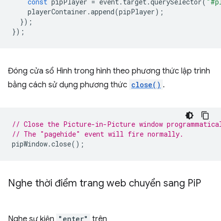
const
pipPlayer
=
event
.
target
.
querySelector
(
"#p
playerContainer
.
append
(
pipPlayer
);
});
});
Đóng cửa sổ Hình trong hình theo phương thức lập trình
bằng cách sử dụng phương thức
close()
.
// Close the Picture-in-Picture window programmatica
// The "pagehide" event will fire normally.
pipWindow
.
close
();
Nghe thời điểm trang web chuyển sang Pi
P
Nghe sự kiện
"enter"
trên