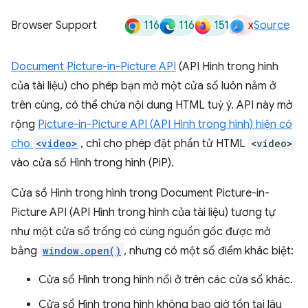
116
116
151
x
Browser Support
Source
Document Picture-in-Picture API
(API Hình trong hình
của tài liệu) cho phép bạn mở một cửa sổ luôn nằm ở
trên cùng, có thể chứa nội dung HTML tuỳ ý. API này mở
rộng
Picture-in-Picture API (API Hình trong hình) hiện có
cho
<video>
, chỉ cho phép đặt phần tử HTML
<video>
vào cửa sổ Hình trong hình (PiP).
Cửa sổ Hình trong hình trong Document Picture-in-
Picture API (API Hình trong hình của tài liệu) tương tự
như một cửa sổ trống có cùng nguồn gốc được mở
bằng
window.open()
, nhưng có một số điểm khác biệt:
Cửa sổ Hình trong hình nổi ở trên các cửa sổ khác.
Cửa sổ Hình trong hình không bao giờ tồn tại lâu