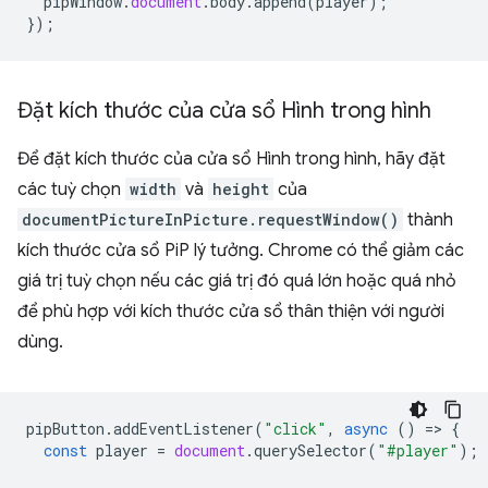
pipWindow
.
document
.
body
.
append
(
player
);
});
Đặt kích thước của cửa sổ Hình trong hình
Để đặt kích thước của cửa sổ Hình trong hình, hãy đặt
các tuỳ chọn
width
và
height
của
documentPictureInPicture.requestWindow()
thành
kích thước cửa sổ PiP lý tưởng. Chrome có thể giảm các
giá trị tuỳ chọn nếu các giá trị đó quá lớn hoặc quá nhỏ
để phù hợp với kích thước cửa sổ thân thiện với người
dùng.
pipButton
.
addEventListener
(
"click"
,
async
()
=
>
{
const
player
=
document
.
querySelector
(
"#player"
);