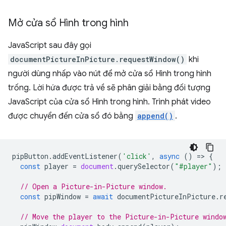
Mở cửa sổ Hình trong hình
JavaScript sau đây gọi
documentPictureInPicture.requestWindow()
khi
người dùng nhấp vào nút để mở cửa sổ Hình trong hình
trống. Lời hứa được trả về sẽ phân giải bằng đối tượng
JavaScript của cửa sổ Hình trong hình. Trình phát video
được chuyển đến cửa sổ đó bằng
append()
.
pipButton
.
addEventListener
(
'click'
,
async
()
=
>
{
const
player
=
document
.
querySelector
(
"#player"
);
// Open a Picture-in-Picture window.
const
pipWindow
=
await
documentPictureInPicture
.
r
// Move the player to the Picture-in-Picture windo