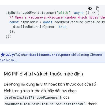
pipButton
.
addEventListener
(
"click"
,
async
()
=
>
{
// Open a Picture-in-Picture window which hides th
const
pipWindow
=
await
documentPictureInPicture
.
r
disallowReturnToOpener
:
true
,
});
});
Lưu ý:
Tuỳ chọn
chỉ có trong Chrome
disallowReturnToOpener
124 trở lên.
Mở Pi
P ở vị trí và kích thước mặc định
Để không sử dụng lại vị trí hoặc kích thước của cửa sổ
Hình trong hình trước đó, hãy đặt tuỳ chọn
preferInitialWindowPlacement
của
documentPictureInPicture.requestWindow()
thành