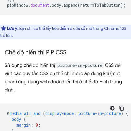
pipWindow
.
document
.
body
.
append
(
returnToTabButton
);
Lưu ý:
Bạn chỉ có thể lấy tiêu điểm ở cửa sổ mở trong Chrome 123
trở lên.
Chế độ hiển thị Pi
P CSS
Sử dụng chế độ hiển thị
picture-in-picture
CSS để
viết các quy tắc CSS cụ thể chỉ được áp dụng khi (một
phần) ứng dụng web được hiển thị ở chế độ Hình trong
hình.
@
media
all
and
(
display-mode
:
picture-in-picture
)
{
body
{
margin
:
0
;
}