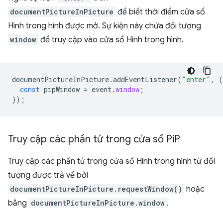
documentPictureInPicture
để biết thời điểm cửa sổ
Hình trong hình được mở. Sự kiện này chứa đối tượng
window
để truy cập vào cửa sổ Hình trong hình.
documentPictureInPicture
.
addEventListener
(
"enter"
,
(
const
pipWindow
=
event
.
window
;
});
Truy cập các phần tử trong cửa sổ Pi
P
Truy cập các phần tử trong cửa sổ Hình trong hình từ đối
tượng được trả về bởi
documentPictureInPicture.requestWindow()
hoặc
bằng
documentPictureInPicture.window
.