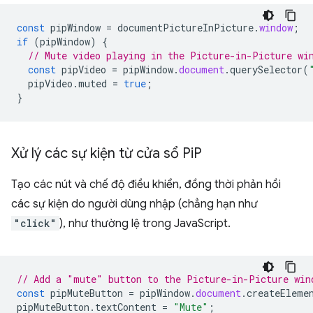
const
pipWindow
=
documentPictureInPicture
.
window
;
if
(
pipWindow
)
{
// Mute video playing in the Picture-in-Picture wi
const
pipVideo
=
pipWindow
.
document
.
querySelector
(
pipVideo
.
muted
=
true
;
}
Xử lý các sự kiện từ cửa sổ Pi
P
Tạo các nút và chế độ điều khiển, đồng thời phản hồi
các sự kiện do người dùng nhập (chẳng hạn như
"click"
), như thường lệ trong JavaScript.
// Add a "mute" button to the Picture-in-Picture win
const
pipMuteButton
=
pipWindow
.
document
.
createEleme
pipMuteButton
.
textContent
=
"Mute"
;