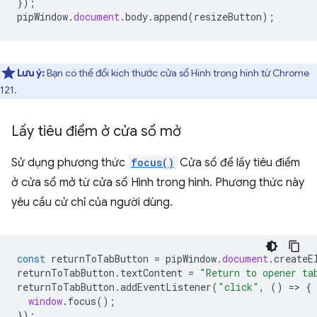
});
pipWindow
.
document
.
body
.
append
(
resizeButton
);
Lưu ý:
Bạn có thể đổi kích thước cửa sổ Hình trong hình từ Chrome
121.
Lấy tiêu điểm ở cửa sổ mở
Sử dụng phương thức
focus()
Cửa sổ để lấy tiêu điểm
ở cửa sổ mở từ cửa sổ Hình trong hình. Phương thức này
yêu cầu cử chỉ của người dùng.
const
returnToTabButton
=
pipWindow
.
document
.
createE
returnToTabButton
.
textContent
=
"Return to opener ta
returnToTabButton
.
addEventListener
(
"click"
,
()
=
>
{
window
.
focus
();
});