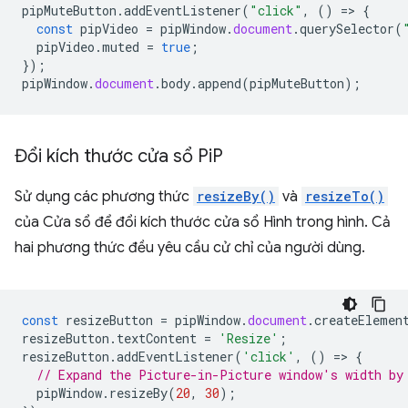
pipMuteButton
.
addEventListener
(
"click"
,
()
=
>
{
const
pipVideo
=
pipWindow
.
document
.
querySelector
(
pipVideo
.
muted
=
true
;
});
pipWindow
.
document
.
body
.
append
(
pipMuteButton
);
Đổi kích thước cửa sổ Pi
P
Sử dụng các phương thức
resizeBy()
và
resizeTo()
của Cửa sổ để đổi kích thước cửa sổ Hình trong hình. Cả
hai phương thức đều yêu cầu cử chỉ của người dùng.
const
resizeButton
=
pipWindow
.
document
.
createElemen
resizeButton
.
textContent
=
'Resize'
;
resizeButton
.
addEventListener
(
'click'
,
()
=
>
{
// Expand the Picture-in-Picture window's width by
pipWindow
.
resizeBy
(
20
,
30
);