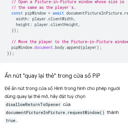
// Open a Picture-in-Picture window whose size is
// the same as the player's.
const
pipWindow
=
await
documentPictureInPicture
.
r
width
:
player
.
clientWidth
,
height
:
player
.
clientHeight
,
});
// Move the player to the Picture-in-Picture windo
pipWindow
.
document
.
body
.
append
(
player
);
});
Ẩn nút "quay lại thẻ" trong cửa sổ Pi
P
Để ẩn nút trong cửa sổ Hình trong hình cho phép người
dùng quay lại thẻ mở, hãy đặt tuỳ chọn
disallowReturnToOpener
của
documentPictureInPicture.requestWindow()
thành
true
.