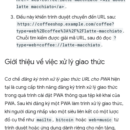
latte macchiato</a>
.
Điều này khiến trình duyệt chuyển đến URL sau:
https://coffeeshop.example.com/coffee?
type=web%2Bcoffee%3A%2F%2Flatte-macchiato
.
Chuỗi tìm kiếm được giải mã URL, sau đó đọc
?
type=web+coffee://latte-macchiato
.
Giới thiệu về việc xử lý giao thức
Cơ chế
đăng ký trình xử lý giao thức URL cho PWA
hiện
tại là cung cấp tính năng đăng ký trình xử lý giao thức
trong quá trình cài đặt PWA thông qua tệp kê khai của
PWA. Sau khi đăng ký một PWA làm trình xử lý giao thức,
khi người dùng nhấp vào một siêu liên kết có một lược
đồ cụ thể như
mailto
,
bitcoin
hoặc
web+music
từ
trình duyệt hoặc ứng dụng dành riêng cho nền tảng,