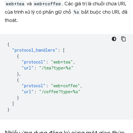
web+tea
và
web+coffee
. Các giá trị là chuỗi chứa URL
của trình xử lý có phần giữ chỗ
%s
bắt buộc cho URL đã
thoát.
{
"protocol_handlers"
:
[
{
"protocol"
:
"web+tea"
,
"url"
:
"/tea?type=%s"
},
{
"protocol"
:
"web+coffee"
,
"url"
:
"/coffee?type=%s"
}
]
}