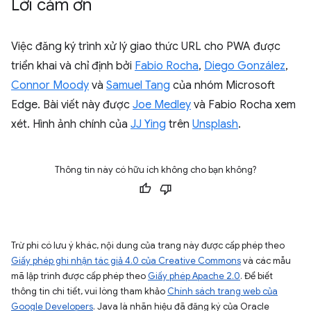
Lời cảm ơn
Việc đăng ký trình xử lý giao thức URL cho PWA được
triển khai và chỉ định bởi
Fabio Rocha
,
Diego González
,
Connor Moody
và
Samuel Tang
của nhóm Microsoft
Edge. Bài viết này được
Joe Medley
và Fabio Rocha xem
xét. Hình ảnh chính của
JJ Ying
trên
Unsplash
.
Thông tin này có hữu ích không cho bạn không?
Trừ phi có lưu ý khác, nội dung của trang này được cấp phép theo
Giấy phép ghi nhận tác giả 4.0 của Creative Commons
và các mẫu
mã lập trình được cấp phép theo
Giấy phép Apache 2.0
. Để biết
thông tin chi tiết, vui lòng tham khảo
Chính sách trang web của
Google Developers
. Java là nhãn hiệu đã đăng ký của Oracle