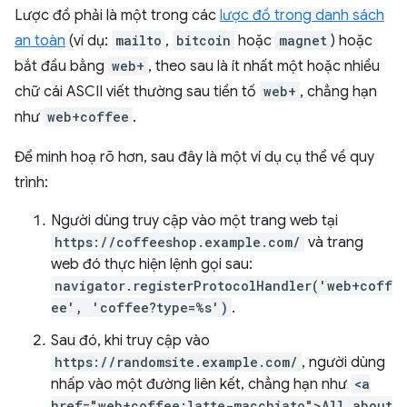
Lược đồ phải là một trong các
lược đồ trong danh sách
an toàn
(ví dụ:
mailto
,
bitcoin
hoặc
magnet
) hoặc
bắt đầu bằng
web+
, theo sau là ít nhất một hoặc nhiều
chữ cái ASCII viết thường sau tiền tố
web+
, chẳng hạn
như
web+coffee
.
Để minh hoạ rõ hơn, sau đây là một ví dụ cụ thể về quy
trình:
Người dùng truy cập vào một trang web tại
https://coffeeshop.example.com/
và trang
web đó thực hiện lệnh gọi sau:
navigator.registerProtocolHandler('web+coff
ee', 'coffee?type=%s')
.
Sau đó, khi truy cập vào
https://randomsite.example.com/
, người dùng
nhấp vào một đường liên kết, chẳng hạn như
<a
href="web+coffee:latte-macchiato">All about