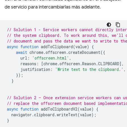
de servicio para intercambiarlas más adelante.
// Solution 1 - Service workers cannot directly inter
// the system clipboard. To work around this, we'll 
// document and pass the data we want to write to th
async
function
addToClipboard
(
value
)
{
await
chrome
.
offscreen
.
createDocument
({
url
:
'offscreen.html'
,
reasons
:
[
chrome
.
offscreen
.
Reason
.
CLIPBOARD
],
justification
:
'Write text to the clipboard.'
,
});
}
// Solution 2 – Once extension service workers can u
// replace the offscreen document based implementati
async
function
addToClipboardV2
(
value
)
{
navigator
.
clipboard
.
writeText
(
value
);
}