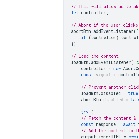
// This will allow us to ab
let
controller
;
// Abort if the user clicks
abortBtn
.
addEventListener
(
'
if
(
controller
)
control
});
// Load the content:
loadBtn
.
addEventListener
(
'c
controller
=
new
AbortC
const
signal
=
controll
// Prevent another clic
loadBtn
.
disabled
=
true
abortBtn
.
disabled
=
fal
try
{
// Fetch the content & 
const
response
=
await
// Add the content to t
output
.
innerHTML
=
awai