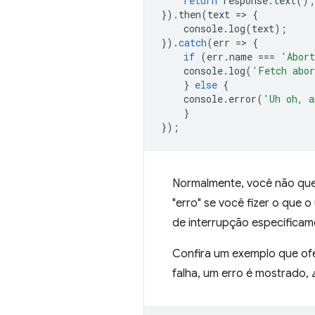
return
response
.
text
();
}).
then
(
text
=
>
{
console
.
log
(
text
);
}).
catch
(
err
=
>
{
if
(
err
.
name
===
'Abort
console
.
log
(
'Fetch abo
}
else
{
console
.
error
(
'Uh oh, a
}
});
Normalmente, você não que
"erro" se você fizer o que o
de interrupção especificam
Confira um exemplo que ofe
falha, um erro é mostrado,