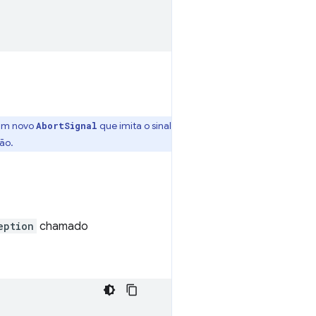
 um novo
que imita o sinal
AbortSignal
não.
eption
chamado