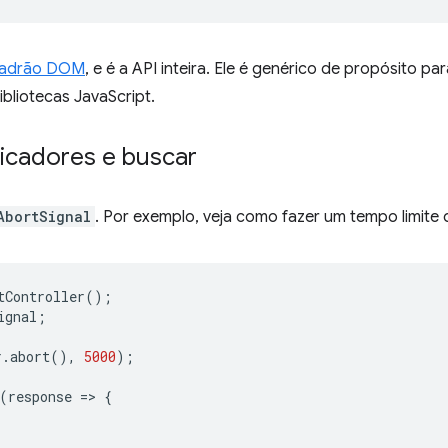
adrão DOM
, e é a API inteira. Ele é genérico de propósito p
bliotecas JavaScript.
dicadores e buscar
AbortSignal
. Por exemplo, veja como fazer um tempo limite
tController
();
ignal
;
r
.
abort
(),
5000
);
(
response
=
>
{