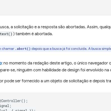
ca, a solicitação e a resposta são abortadas. Assim, qualqu
text()
) também é abortada.
m chamar
depois que a busca já foi concluída. A busca simpl
.abort()
o
: no momento da redação deste artigo, o único navegador q
repare-se, ninguém com habilidade de design foi envolvido n
or pode ser fornecido a um objeto de solicitação e depois tr
tController
();
ignal
;
(
url
,
{
signal
});