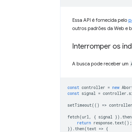
Essa API é fornecida pelo
p
outros padrões da Web e bi
Interromper os in
A busca pode receber um
const
controller
=
new
Abor
const
signal
=
controller
.
s
setTimeout
(()
=
>
controlle
fetch
(
url
,
{
signal
}).
then
return
response
.
text
();
}).
then
(
text
=
>
{