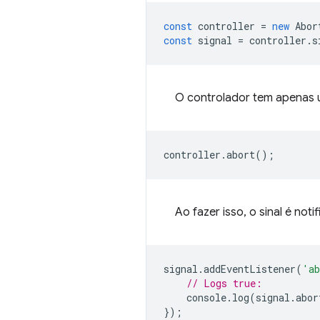
const
controller
=
new
Abor
const
signal
=
controller
.
s
O controlador tem apenas
controller
.
abort
();
Ao fazer isso, o sinal é noti
signal
.
addEventListener
(
'ab
// Logs true:
console
.
log
(
signal
.
abor
});