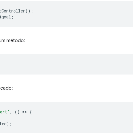
tController
();
ignal
;
 um método:
ficado:
ort'
,
()
=
>
{
ted
);