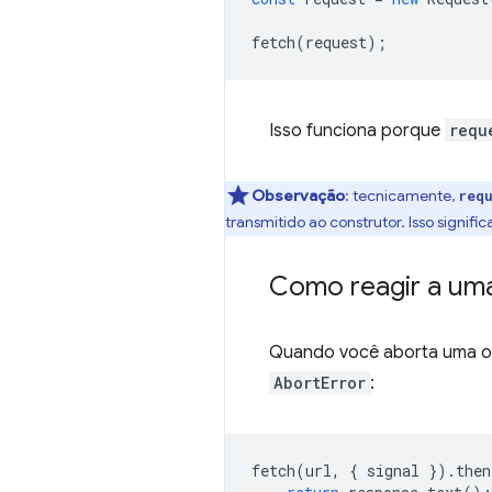
fetch
(
request
);
Isso funciona porque
requ
Observação
:
tecnicamente,
req
transmitido ao construtor. Isso signif
Como reagir a um
Quando você aborta uma op
AbortError
:
fetch
(
url
,
{
signal
}).
then