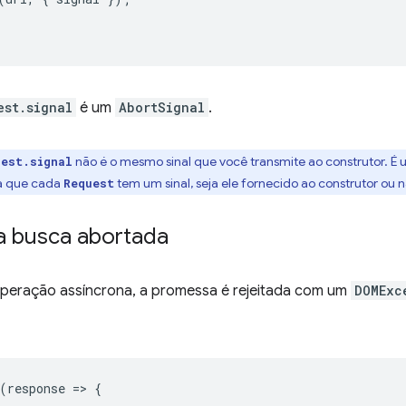
est.signal
é um
AbortSignal
.
não é o mesmo sinal que você transmite ao construtor. É
uest.signal
ica que cada
tem um sinal, seja ele fornecido ao construtor ou 
Request
a busca abortada
eração assíncrona, a promessa é rejeitada com um
DOMExc
(
response
=
>
{