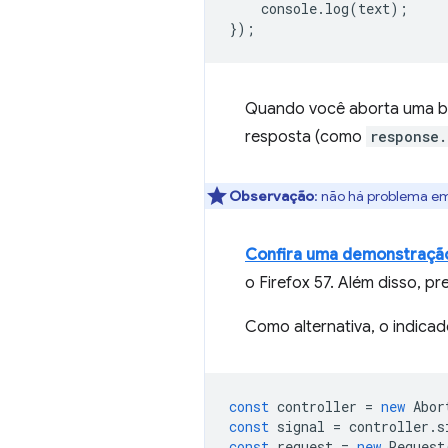
console
.
log
(
text
);
});
Quando você aborta uma bus
resposta (como
response.
Observação
:
não há problema e
Confira uma demonstraçã
o Firefox 57. Além disso, p
Como alternativa, o indicad
const
controller
=
new
Abor
const
signal
=
controller
.
s
const
request
=
new
Request