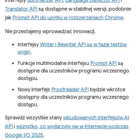
interfejsy
Summarizer API
,
Language Detector API
i
Translator API
są dostępne w stabilnej wersji, podobnie
jak
Prompt API do użytku w rozszerzeniach Chrome
.
Nie przestajemy wprowadzać innowacji.
Interfejsy
Writer i Rewriter API są w fazie testów
origin
.
Funkcje multimodalne interfejsu
Prompt API
są
dostępne dla uczestników programu wczesnego
dostępu.
Nowy interfejs
Proofreader API
będzie wkrótce
dostępny dla uczestników programu wczesnego
dostępu.
Sprawdź wszystkie stany
wbudowanych interfejsów AI
API
i
wszystko, co wydarzyło się w internecie podczas
Google I/O 2025
.