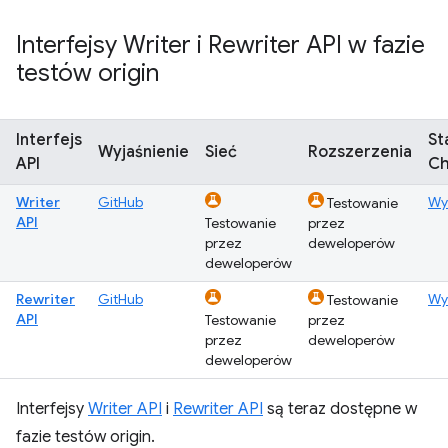
Interfejsy Writer i Rewriter API w fazie
testów origin
Interfejs
St
Wyjaśnienie
Sieć
Rozszerzenia
API
C
Writer
GitHub
Wy
Testowanie
API
Testowanie
przez
przez
deweloperów
deweloperów
Rewriter
GitHub
Wy
Testowanie
API
Testowanie
przez
przez
deweloperów
deweloperów
Interfejsy
Writer API
i
Rewriter API
są teraz dostępne w
fazie testów origin.