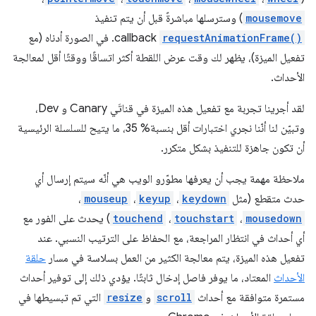
mousemove
) وسترسلها مباشرةً قبل أن يتم تنفيذ
requestAnimationFrame()
callback. في الصورة أدناه (مع
تفعيل الميزة)، يظهر لك وقت عرض اللقطة أكثر اتساقًا ووقتًا أقل لمعالجة
الأحداث.
لقد أجرينا تجربة مع تفعيل هذه الميزة في قناتَي Canary و Dev،
وتبيّن لنا أنّنا نجري اختبارات أقل بنسبة% 35، ما يتيح للسلسلة الرئيسية
أن تكون جاهزة للتنفيذ بشكل متكرر.
ملاحظة مهمة يجب أن يعرفها مطوّرو الويب هي أنّه سيتم إرسال أي
حدث متقطع (مثل
keydown
،
keyup
،
mouseup
،
mousedown
،
touchstart
،
touchend
) يحدث على الفور مع
أي أحداث في انتظار المراجعة، مع الحفاظ على الترتيب النسبي. عند
تفعيل هذه الميزة، يتم معالجة الكثير من العمل بسلاسة في مسار
حلقة
الأحداث
المعتاد، ما يوفر فاصل إدخال ثابتًا. يؤدي ذلك إلى توفير أحداث
مستمرة متوافقة مع أحداث
scroll
و
resize
التي تم تبسيطها في