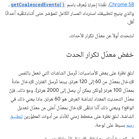
Chrome 58
، نفّذنا إجراءً يُعرف باسم
getCoalescedEvents()
،
والذي يتيح لتطبيقك استرداد المسار الكامل للمؤشر حتى أثناءتلقّيه أحداثًا
أقل.
لنتحدث أولاً عن معدّل تكرار الأحداث.
خفض معدّل تكرار الحدث
لنلقِ نظرة على بعض الأساسيات: تُرسل الشاشات التي تعمل باللمس
الإدخال بمعدّل من 60 إلى 120 هرتز، بينما تُرسل الفئران الإدخال عادةً
بمعدّل 100 هرتز (ولكن يمكن أن يصل إلى 2000 هرتز). ومع ذلك، فإنّ
معدّل التحديث المعتاد لشاشة العرض هو 60 هرتز. ماذا يعني ذلك في
الواقع؟ ويعني ذلك أنّنا نتلقّى الإدخال بمعدّل أعلى من معدّل تعديل
الشاشة. لنلقِ نظرة على مخطط زمني للأداء من أدوات المطوّرين
لتطبيق
رسم
بسيط على لوحة.
في الصورة أدناه، مع إيقاف الإدخال المُحاذاة بتنسيق