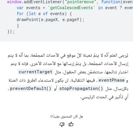
window
.
addEventListener
(
"pointermove"
,
function
(
even
var
events
=
'getCoalescedEvents'
in
event
?
eve
for
(
let
e
of
events
)
{
drawPoint
(
e
.
pageX
,
e
.
pageY
);
}
});
يُرجى العلم أنّه لا يتمّ تعبئة كلّ موقع في الأحداث المجمّعة. بما أنّه لا يتم
إرسال الأحداث المجمّعة، بل يتمّ إرسالها مع الأحداث الأخرى، فإنه لا يتم
اختبار نتائجها. ستتضمّن بعض الحقول، مثل
currentTarget
و
eventPhase
، قيمها التلقائية. لن يكون لاستدعاء الطرق ذات الصلة
بالإرسال، مثل
stopPropagation()
أو
preventDefault()
،
أي تأثير في الحدث الرئيسي.
هل كان المحتوى مفيدًا؟