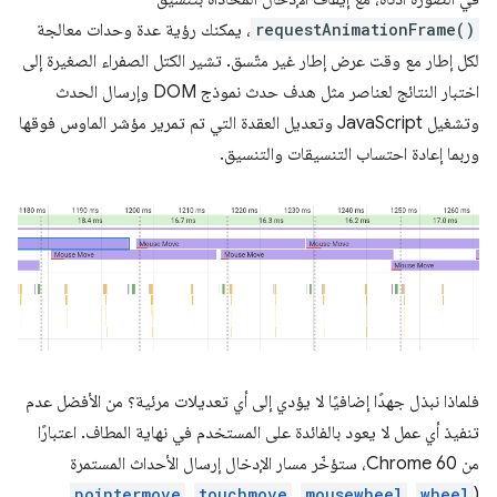
requestAnimationFrame()
، يمكنك رؤية عدة وحدات معالجة
لكل إطار مع وقت عرض إطار غير متّسق. تشير الكتل الصفراء الصغيرة إلى
اختبار النتائج لعناصر مثل هدف حدث نموذج DOM وإرسال الحدث
وتشغيل JavaScript وتعديل العقدة التي تم تمرير مؤشر الماوس فوقها
وربما إعادة احتساب التنسيقات والتنسيق.
فلماذا نبذل جهدًا إضافيًا لا يؤدي إلى أي تعديلات مرئية؟ من الأفضل عدم
تنفيذ أي عمل لا يعود بالفائدة على المستخدم في نهاية المطاف. اعتبارًا
من Chrome 60، ستؤخّر مسار الإدخال إرسال الأحداث المستمرة
،
pointermove
،
touchmove
،
mousewheel
،
wheel
(