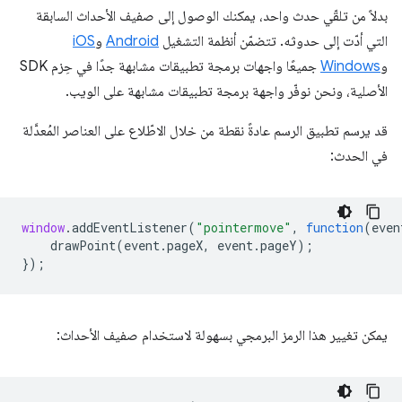
بدلاً من تلقّي حدث واحد، يمكنك الوصول إلى صفيف الأحداث السابقة
التي أدّت إلى حدوثه. تتضمّن أنظمة التشغيل
Android
و
iOS
و
Windows
جميعًا واجهات برمجة تطبيقات مشابهة جدًا في حِزم SDK
الأصلية، ونحن نوفّر واجهة برمجة تطبيقات مشابهة على الويب.
قد يرسم تطبيق الرسم عادةً نقطة من خلال الاطّلاع على العناصر المُعدَّلة
في الحدث:
window
.
addEventListener
(
"pointermove"
,
function
(
even
drawPoint
(
event
.
pageX
,
event
.
pageY
);
});
يمكن تغيير هذا الرمز البرمجي بسهولة لاستخدام صفيف الأحداث: