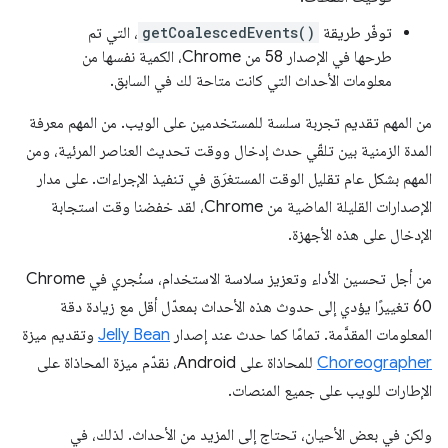
توفّر طريقة
getCoalescedEvents()
، التي تم
طرحها في الإصدار 58 من Chrome، الكمية نفسها من
معلومات الأحداث التي كانت متاحة لك في السابق.
من المهم تقديم تجربة سلسة للمستخدمين على الويب. من المهم معرفة
المدة الزمنية بين تلقّي حدث إدخال ووقت تحديث العناصر المرئية، ومن
المهم بشكل عام تقليل الوقت المستغرَق في تنفيذ الإجراءات. على مدار
الإصدارات القليلة الماضية من Chrome، لقد خفضنا وقت استجابة
الإدخال على هذه الأجهزة.
من أجل تحسين الأداء وتعزيز سلاسة الاستخدام، سنُجري في Chrome
60 تغييرًا يؤدي إلى حدوث هذه الأحداث بمعدّل أقل مع زيادة دقة
المعلومات المقدَّمة. تمامًا كما حدث عند إصدار
Jelly Bean
وتقديم ميزة
Choreographer
للمحاذاة على Android، نقدّم ميزة المحاذاة على
الإطارات للويب على جميع المنصات.
ولكن في بعض الأحيان، تحتاج إلى المزيد من الأحداث. لذلك، في