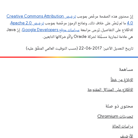
إنّ محتوى هذه الصفحة مرخّص بموجب
ترخيص Creative Commons Attribution
4.0‏
ما لم يُنصّ على خلاف ذلك، ونماذج الرموز مرخّصة بموجب
ترخيص Apache 2.0‏
.
للاطّلاع على التفاصيل، يُرجى مراجعة
سياسات موقع Google Developers‏
. إنّ Java
هي علامة تجارية مسجَّلة لشركة Oracle و/أو شركائها التابعين.
تاريخ التعديل الأخير: 2017-06-22 (حسب التوقيت العالمي المتفَّق عليه)
مساهمة
الإبلاغ عن خطأ
الاطّلاع على المشاكل المفتوحة
محتوى ذو صلة
تحديثات Chromium
دراسات الحالة
الأرشيف