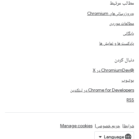
مطالب مرتبط
به‌روزرسانی‌های Chromium
مطالعات موردی
بایگانی
پادکست ها و نمایش ها
دنبال کردن
@ChromiumDev در X
یوتیوب
Chrome for Developers در لینکدین
RSS
شرایط
حریم خصوصی
Manage cookies