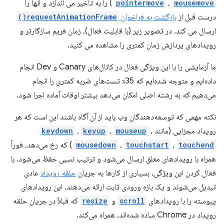
mousemove
،
pointermove
) را به تأخیر می اندازد و آنها را
درست قبل از
بازگشت به فراخوان
requestAnimationFrame()
ارسال می کند. در تصویر زیر (با قابلیت فعال)، زمان فریم سازگارتر و
رویدادهای پردازش زمان کمتری را مشاهده می کنید.
ما آزمایشی را با این ویژگی فعال در کانال‌های Canary و Dev انجام
داده‌ایم و متوجه شده‌ایم که 35٪ تست‌های ضربه کمتری را انجام
می‌دهیم که به رشته اصلی امکان می‌دهد بیشتر اوقات آماده اجرا شود.
نکته مهمی که توسعه‌دهندگان وب باید از آن آگاه باشند این است که هر
رویداد مجزایی (مانند
،
mouseup
،
keyup
،
keydown
touchend
،
touchstart
،
mousedown
) که رخ می‌دهد، فوراً
همراه با رویدادهای معلق ارسال می‌شود و ترتیب نسبی حفظ می‌شود. با
فعال کردن این ویژگی، بسیاری از کارها به جریان
حلقه رویداد
عادی
تبدیل می‌شوند و یک بازه ورودی ثابت ارائه می‌دهند. این رویدادهای
پیوسته را با رویدادهای
scroll
و
resize
که قبلاً در جریان حلقه
رویداد در Chrome ساده شده‌اند، همراه می‌کند.