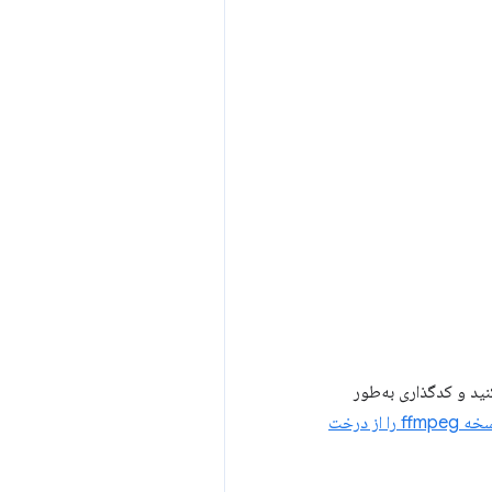
ل داده‌های آلفا استفاده کنید، فرمت خروجی را روی WebM تنظیم کنید و کدگذاری به‌طور
آخرین نسخه ffmpeg را از درخت