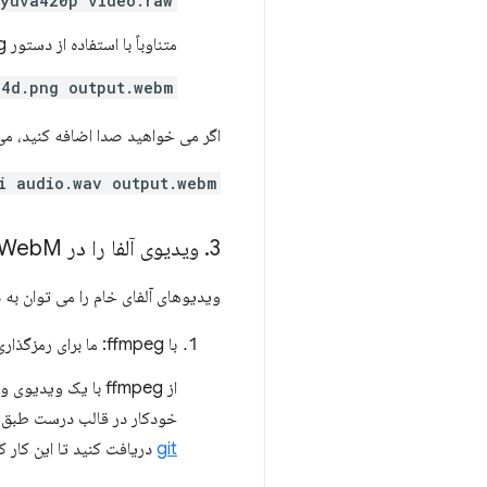
yuva420p video.raw
متناوباً با استفاده از دستور ffmpeg مانند این فایل ها را مستقیماً در WebM رمزگذاری کنید:
4d.png output.webm
اگر می خواهید صدا اضافه کنید، می توانید از ffmpeg برای mux کردن آن با دستوری 
i audio.wav output.webm
3
.
ویدیوی آلفا را در Web
M رمزگذاری کنید
ویدیوهای آلفای خام را می توان به دو روش در bM
با ffmpeg: ما برای رمزگذاری ویدیوهای آلفا WebM به ffmpeg پشتیبانی اضافه کردیم.
خودکار در قالب درست طبق 
git
دریافت کنید تا این کار کا