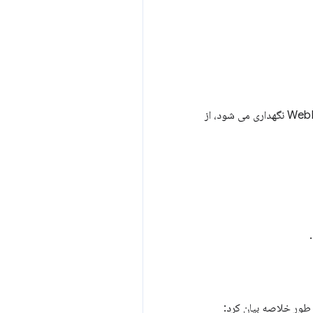
webm-tools مجموعه ای از ابزارهای منبع باز ساده مرتبط با WebM است که توسط نویسندگان پروژه WebM نگهداری می شود، از
 طور خلاصه بیان کرد: