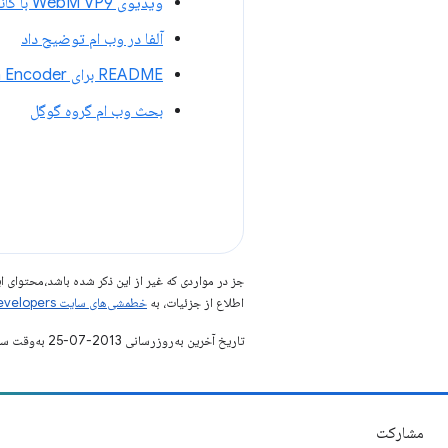
ویدیوی WebM VP9 با کانال آلفا
آلفا در وب ام توضیح داد
README برای WebM Alpha Encoder
بحث وب ام گروه گوگل
جز در مواردی که غیر از این ذکر شده باشد،‌محتوا
اطلاع از جزئیات، به
خطمشی‌های سایت Google Developers‏
تاریخ آخرین به‌روزرسانی 2013-07-25 به‌وقت ساعت هماهنگ جهانی.
مشارکت