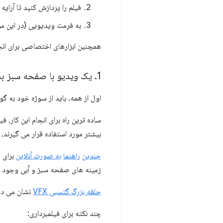
فیلم را پردازش کنید تا آرایه ای از تصاویر ثابت G
به فرمت ویدیویی (در این مورد WebM) کدگذاری 
همچنین ابزارهای اختصاصی برای انجا
1
.
یک ویدیو با صفحه سبز بس
اول از همه، باید از سوژه خود به گ
ساده ترین راه برای انجام این کار،
بیشتر مورد استفاده قرار می گیرند، 
چندین
راهنما
به صورت آنلاین
برای 
زمینه های صفحه سبز و آبی وجود دار
حلقه بزرگ گتسبی VFX
نشان می ده
چند نکته برای فیلمبرداری: