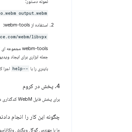
نمونه دستور:
eo.webm output.webm
استفاده از webm-tools:
rce.com/webm/libvpx
جمله ابزاری برای ایجاد ویدیوهای WebM با شفاف
باینری را با
--help
اجرا کنید
4
.
پخش در کروم
برای پخش فایل WebM کدگذاری شده در کروم، کافی است فایل را به عنوان منبع یک عنصر ویدیویی تنظیم کنید.
چگونه این کار را انجام دادند
ما با مهندس گوگل ویگنش ونکاتاسوبر