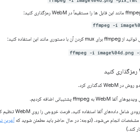
ffmpeg -i image%04d.png -pix_fmt 
ffmpeg -i image%0
مانند این استفاده کنید:
ffmpeg -i image%04d.png -
We کدگذاری کرد.
از ffmpeg با یک ویدیوی ورودی شام
مشخصات انجام می‌شود. (توجه: در حال حاضر باید مطمئن شوید که
ر کند.)