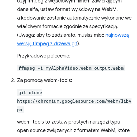
Użyj ffmpeg z wejściowym filmem zawierającym
dane alfa, ustaw format wyjściowy na WebM,
a kodowanie zostanie automatycznie wykonane we
właściwym formacie zgodnie ze specyfikacją.
(Uwaga: aby to zadziałało, musisz mieć
najnowszą
wersję ffmpeg z drzewa git
).
Przykładowe polecenie:
ffmpeg -i myAlphaVideo.webm output.webm
Za pomocą webm-tools:
git clone
https://chromium.googlesource.com/webm/libv
px
webm-tools to zestaw prostych narzędzi typu
open source związanych z formatem WebM, które