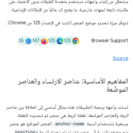
ستتمكّن من إنشاء واجهات مستخدم متعددة الطبقات بدون الاعتماد على
مكتبات تابعة لجهات خارجية، ما يفتح لك عالمًا من الإمكانات الإبداعية.
تتوفّر ميزة تحديد موضع العنصر الثابت في الإصدار 125 من Chrome.
26
147
125
125
Browser Support
Source
المفاهيم الأساسية: عناصر الارتساء والعناصر
الموضّعة
تستند واجهة برمجة التطبيقات هذه بشكل أساسي إلى العلاقة بين
عناصر
الربط
و
العناصر الموضّعة
. نقطة الربط هي عنصر تم تحديده كنقطة
مرجعية باستخدام السمة
anchor-name
. العنصر الموضّع هو عنصر
يتم وضعه بالنسبة إلى عنصر ارتساء باستخدام السمة
position-