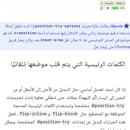
ملاحظة:
يمكنك حاليًا تحريك
إذا كنت تطبّق أنماطًا
position-try-options
باستخدام قيم موضعية، والتي يمكن الانتقال إليها باستخدام السمة
، كما هو
transition
موضّح في العرض التوضيحي هنا. لا يمكن نقل
بعد، ولكن يعمل فريق
inset-area
Chrome على إيجاد حلّ.
الكلمات الرئيسية التي يتم قلب موضعها تلقائيًا
إذا كان لديك تعديل أساسي، مثل التبديل من الأعلى إلى الأسفل أو من
اليمين إلى اليسار (أو كليهما)، يمكنك حتى تخطّي خطوة إنشاء تصريحات
@position-try
مخصّصة واستخدام الكلمات الرئيسية المدمجة
المتوافقة مع المتصفّح، مثل
flip-block
و
flip-inline
. تعمل
هذه الخيارات كبديل عن إعدادات
@position-try
المخصّصة، ويمكن