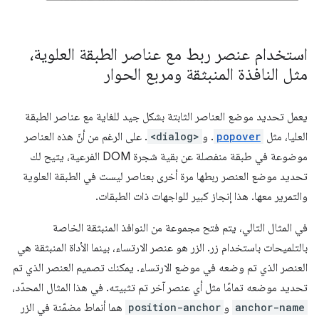
استخدام عنصر ربط مع عناصر الطبقة العلوية،
مثل النافذة المنبثقة ومربع الحوار
يعمل تحديد موضع العناصر الثابتة بشكل جيد للغاية مع عناصر الطبقة
العليا، مثل
popover
. و
<dialog>
. على الرغم من أنّ هذه العناصر
موضوعة في طبقة منفصلة عن بقية شجرة DOM الفرعية، يتيح لك
تحديد موضع العنصر ربطها مرة أخرى بعناصر ليست في الطبقة العلوية
والتمرير معها. هذا إنجاز كبير للواجهات ذات الطبقات.
في المثال التالي، يتم فتح مجموعة من النوافذ المنبثقة الخاصة
بالتلميحات باستخدام زر. الزر هو عنصر الارتساء، بينما الأداة المنبثقة هي
العنصر الذي تم وضعه في موضع الارتساء. يمكنك تصميم العنصر الذي تم
تحديد موضعه تمامًا مثل أي عنصر آخر تم تثبيته. في هذا المثال المحدّد،
anchor-name
و
position-anchor
هما أنماط مضمّنة في الزر