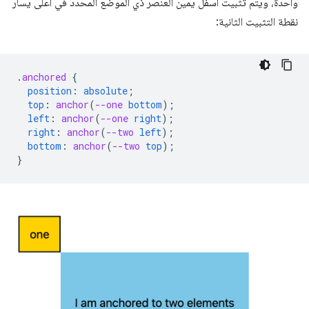
واحدة، ويتم تثبيت أسفل يمين العنصر ذي الموضع المحدّد في أعلى يسار
نقطة التثبيت الثانية:
.
anchored
{
position
:
absolute
;
top
:
anchor
(
--one
bottom
);
left
:
anchor
(
--one
right
);
right
:
anchor
(
--two
left
);
bottom
:
anchor
(
--two
top
);
}