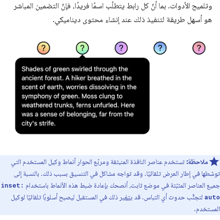
وتلميح الأدوات. بما أنّ كل رابط يتطلّب اسمًا فريدًا، فإنّ التضمين المباشر
هو أسهل طريقة لتنفيذ ذلك عند إنشاء محتوى ديناميكي.
ملاحظة:
تستخدم عناصر النافذة المنبثقة ومربّع الحوار أنماط وكيل المستخدم التي
توسّطها في إطار العرض تلقائيًا. وقد تواجه مشاكل في التنسيق بسبب ذلك. بالنسبة إلى
جميع العناصر المثبّتة في موضع ثابت، أنصحك بإعادة ضبط هذه الأنماط باستخدام
inset:
لتجنُّب حدوث أي التباس. قد
يتغير
ذلك في المستقبل ليصبح أسلوبًا تلقائيًا لوكيل
auto
المستخدم.