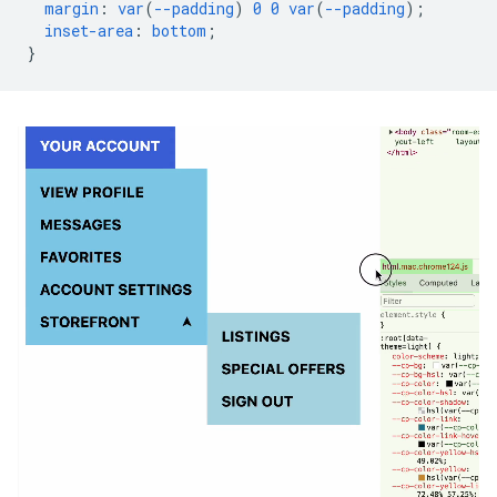
margin
:
var
(
--padding
)
0
0
var
(
--padding
);
inset-area
:
bottom
;
}