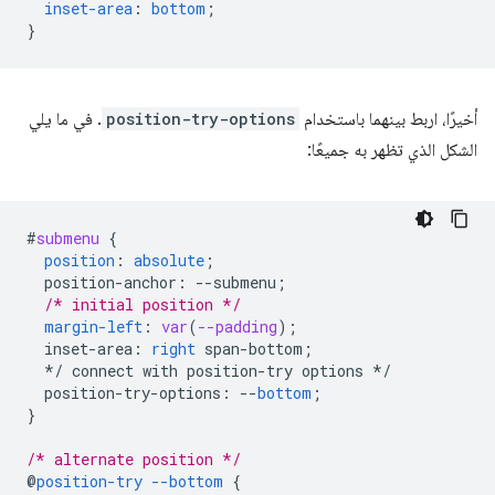
inset-area
:
bottom
;
}
أخيرًا، اربط بينهما باستخدام
position-try-options
. في ما يلي
الشكل الذي تظهر به جميعًا:
#
submenu
{
position
:
absolute
;
position-anchor
:
--
submenu
;
/* initial position */
margin-left
:
var
(
--padding
);
inset-area
:
right
span-bottom
;
*/
connect
with
position-try
options
*/
position-try-options
:
--
bottom
;
}
/* alternate position */
@
position-try
--bottom
{