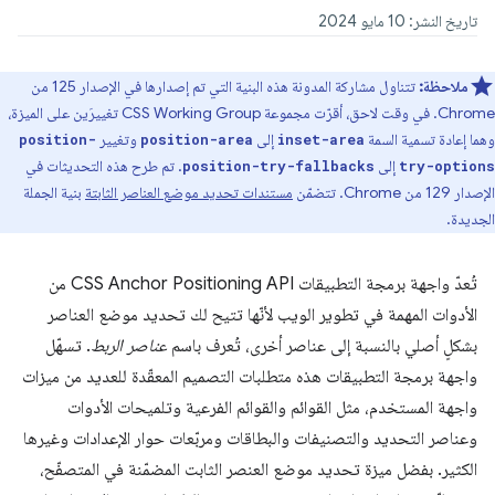
تاريخ النشر: 10 مايو 2024
ملاحظة:
تتناول مشاركة المدونة هذه البنية التي تم إصدارها في الإصدار 125 من
Chrome. في وقت لاحق، أقرّت مجموعة CSS Working Group تغييرَين على الميزة،
وهما إعادة تسمية السمة
إلى
وتغيير
position-
position-area
inset-area
إلى
. تم طرح هذه التحديثات في
position-try-fallbacks
try-options
الإصدار 129 من Chrome. تتضمّن
مستندات تحديد موضع العناصر الثابتة
بنية الجملة
الجديدة.
تُعدّ واجهة برمجة التطبيقات CSS Anchor Positioning API من
الأدوات المهمة في تطوير الويب لأنّها تتيح لك تحديد موضع العناصر
بشكلٍ أصلي بالنسبة إلى عناصر أخرى، تُعرف باسم
عناصر الربط
. تسهّل
واجهة برمجة التطبيقات هذه متطلبات التصميم المعقّدة للعديد من ميزات
واجهة المستخدم، مثل القوائم والقوائم الفرعية وتلميحات الأدوات
وعناصر التحديد والتصنيفات والبطاقات ومربّعات حوار الإعدادات وغيرها
الكثير. بفضل ميزة تحديد موضع العنصر الثابت المضمّنة في المتصفّح،