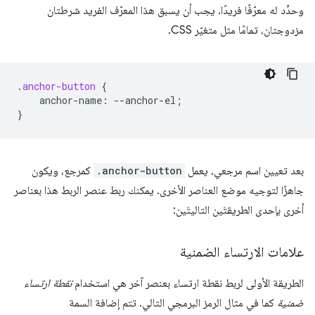
وحدِّد له معرّفًا فريدًا. يجب أن يسبق هذا المعرّف الفريد شرطتان
مزدوجتان، تمامًا مثل متغيّر CSS.
.
anchor-button
{
anchor-name
:
--
anchor-el
;
}
بعد تعيين اسم مرجعي، يعمل
.anchor-button
كمرجع، ويكون
جاهزًا لتوجيه موضع العناصر الأخرى. يمكنك ربط عنصر الربط هذا بعناصر
أخرى بإحدى الطريقتَين التاليتَين:
علامات الارتساء الضمنية
الطريقة الأولى لربط نقطة ارتساء بعنصر آخر هي استخدام
نقطة ارتساء
ضمنية
كما في مثال الرمز البرمجي التالي. تتم إضافة السمة