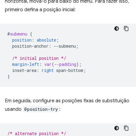
horizontal, mova-o para baixo do menu. Para fazer isso,
primeiro defina a posição inicial:
#
submenu
{
position
:
absolute
;
position-anchor
:
--
submenu
;
/* initial position */
margin-left
:
var
(
--padding
);
inset-area
:
right
span-bottom
;
}
Em seguida, configure as posições fixas de substituição
usando
@position-try
:
/* alternate position */