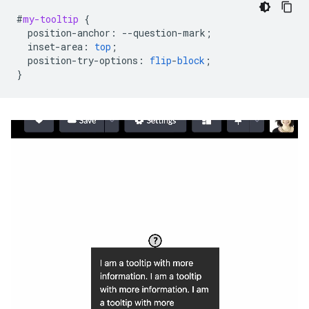
#
my-tooltip
{
position-anchor
:
--
question-mark
;
inset-area
:
top
;
position-try-options
:
flip
-
block
;
}