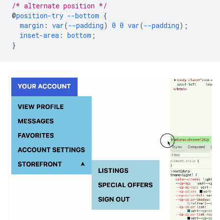
/* alternate position */
@
position-try
--bottom
{
margin
:
var
(
--padding
)
0
0
var
(
--padding
);
inset-area
:
bottom
;
}