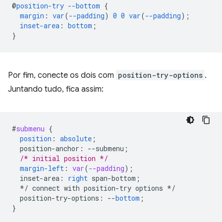
@
position-try
--bottom
{
margin
:
var
(
--padding
)
0
0
var
(
--padding
);
inset-area
:
bottom
;
}
Por fim, conecte os dois com
position-try-options
.
Juntando tudo, fica assim:
#
submenu
{
position
:
absolute
;
position-anchor
:
--
submenu
;
/* initial position */
margin-left
:
var
(
--padding
);
inset-area
:
right
span-bottom
;
*/
connect
with
position-try
options
*/
position-try-options
:
--
bottom
;
}