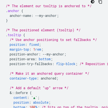
/* The element our tooltip is anchored to */
.
anchor
{
anchor-name
:
--
my-anchor
;
}
/* The positioned element (tooltip) */
.
tooltip
{
/* Use anchor positioning to set fallbacks */
position
:
fixed
;
margin-top
:
1
rem
;
position-anchor
:
--
my-anchor
;
position-area
:
bottom
;
position-try-fallbacks
:
flip
-
block
;
/* Reposition 
/* Make it an anchored query container */
container-type
:
anchored
;
/* Add a default "up" arrow */
&
::before
{
content
:
'▲'
;
position
:
absolute
;
bottom
:
100
%
;
/* Sits on top of the tooltip, poi