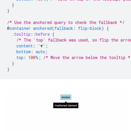
}
}
/* Use the anchored query to check the fallback */
@
container
anchored
(
fallback
:
flip-block
)
{
.
tooltip
::
before
{
/* The 'top' fallback was used, so flip the arro
content
:
'▼'
;
bottom
:
auto
;
top
:
100
%
;
/* Move the arrow below the tooltip *
}
}