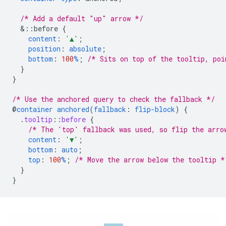
/* Add a default "up" arrow */
&
::before
{
content
:
'▲'
;
position
:
absolute
;
bottom
:
100
%
;
/* Sits on top of the tooltip, poi
}
}
/* Use the anchored query to check the fallback */
@
container
anchored
(
fallback
:
flip-block
)
{
.
tooltip
::
before
{
/* The 'top' fallback was used, so flip the arro
content
:
'▼'
;
bottom
:
auto
;
top
:
100
%
;
/* Move the arrow below the tooltip *
}
}