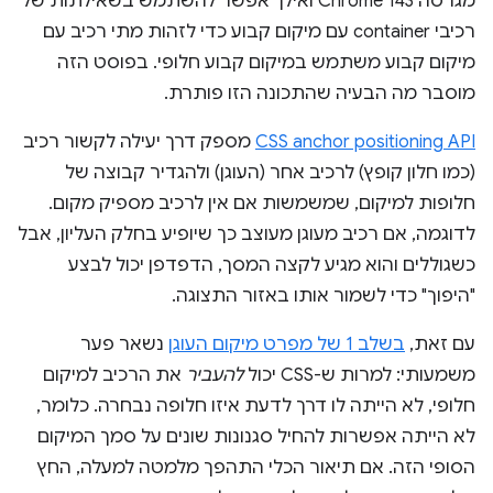
מגרסה Chrome 143 ואילך אפשר להשתמש בשאילתות של
רכיבי container עם מיקום קבוע כדי לזהות מתי רכיב עם
מיקום קבוע משתמש במיקום קבוע חלופי. בפוסט הזה
מוסבר מה הבעיה שהתכונה הזו פותרת.
CSS anchor positioning API
מספק דרך יעילה לקשור רכיב
(כמו חלון קופץ) לרכיב אחר (העוגן) ולהגדיר קבוצה של
חלופות למיקום, שמשמשות אם אין לרכיב מספיק מקום.
לדוגמה, אם רכיב מעוגן מעוצב כך שיופיע בחלק העליון, אבל
כשגוללים והוא מגיע לקצה המסך, הדפדפן יכול לבצע
"היפוך" כדי לשמור אותו באזור התצוגה.
עם זאת,
בשלב 1 של מפרט מיקום העוגן
נשאר פער
משמעותי: למרות ש-CSS יכול
להעביר
את הרכיב למיקום
חלופי, לא הייתה לו דרך לדעת איזו חלופה נבחרה. כלומר,
לא הייתה אפשרות להחיל סגנונות שונים על סמך המיקום
הסופי הזה. אם תיאור הכלי התהפך מלמטה למעלה, החץ