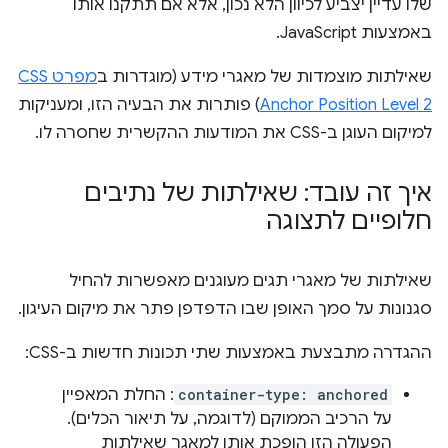
שלו עדיין יצביע לכיוון הלא נכון, אלא אם תתקנו אותו
באמצעות JavaScript.
שאילתות מוצמדות של מאגרי מידע (מוגדרות ב
מפרט CSS
Anchor Position Level 2
) פותרות את הבעיה הזו, ומעניקות
למיקום העוגן ב-CSS את המודעות ההקשרית שחסרה לו.
איך זה עובד: שאילתות של נתיבים
חלופיים לתצוגה
שאילתות של מאגרי תגים מעוגנים מאפשרות להחיל
סגנונות על סמך האופן שבו הדפדפן פתר את מיקום העיגון.
ההגדרה מתבצעת באמצעות שתי תכונות חדשות ב-CSS:
container-type: anchored
: החלת המאפיין
על הרכיב הממוקם (לדוגמה, על תיאור הכלים).
הפעולה הזו הופכת אותו למאגר שאילתות