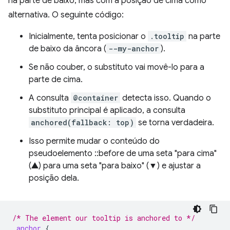
na parte de baixo, mas com a posição de cima como
alternativa. O seguinte código:
Inicialmente, tenta posicionar o
.tooltip
na parte
de baixo da âncora (
--my-anchor
).
Se não couber, o substituto vai movê-lo para a
parte de cima.
A consulta
@container
detecta isso. Quando o
substituto principal é aplicado, a consulta
anchored(fallback: top)
se torna verdadeira.
Isso permite mudar o conteúdo do
pseudoelemento ::before de uma seta "para cima"
(▲) para uma seta "para baixo" (▼) e ajustar a
posição dela.
/* The element our tooltip is anchored to */
.
anchor
{