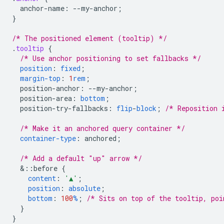
anchor-name
:
--
my-anchor
;
}
/* The positioned element (tooltip) */
.
tooltip
{
/* Use anchor positioning to set fallbacks */
position
:
fixed
;
margin-top
:
1
rem
;
position-anchor
:
--
my-anchor
;
position-area
:
bottom
;
position-try-fallbacks
:
flip
-
block
;
/* Reposition 
/* Make it an anchored query container */
container-type
:
anchored
;
/* Add a default "up" arrow */
&
::before
{
content
:
'▲'
;
position
:
absolute
;
bottom
:
100
%
;
/* Sits on top of the tooltip, poi
}
}