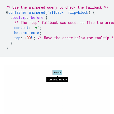
/* Use the anchored query to check the fallback */
@
container
anchored
(
fallback
:
flip-block
)
{
.
tooltip
::
before
{
/* The 'top' fallback was used, so flip the arro
content
:
'▼'
;
bottom
:
auto
;
top
:
100
%
;
/* Move the arrow below the tooltip *
}
}