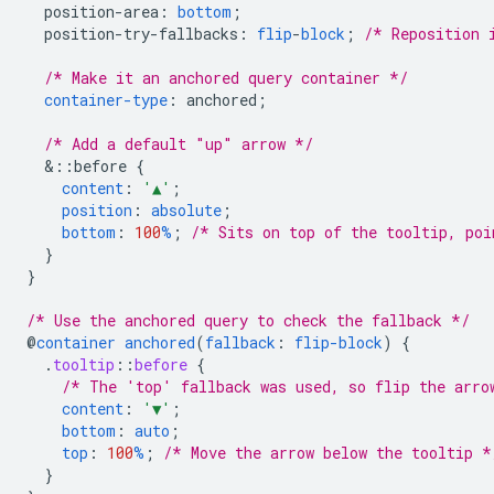
position-area
:
bottom
;
position-try-fallbacks
:
flip
-
block
;
/* Reposition 
/* Make it an anchored query container */
container-type
:
anchored
;
/* Add a default "up" arrow */
&
::before
{
content
:
'▲'
;
position
:
absolute
;
bottom
:
100
%
;
/* Sits on top of the tooltip, poi
}
}
/* Use the anchored query to check the fallback */
@
container
anchored
(
fallback
:
flip-block
)
{
.
tooltip
::
before
{
/* The 'top' fallback was used, so flip the arro
content
:
'▼'
;
bottom
:
auto
;
top
:
100
%
;
/* Move the arrow below the tooltip *
}