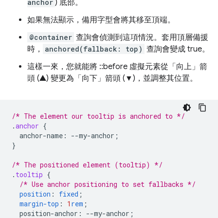
anchor
) 底部。
如果無法顯示，備用字型會將其移至頂端。
@container
查詢會偵測到這項情況。套用頂層備援
時，
anchored(fallback: top)
查詢會變成 true。
這樣一來，您就能將 ::before 虛擬元素從「向上」箭
頭 (▲) 變更為「向下」箭頭 (▼)，並調整其位置。
/* The element our tooltip is anchored to */
.
anchor
{
anchor-name
:
--
my-anchor
;
}
/* The positioned element (tooltip) */
.
tooltip
{
/* Use anchor positioning to set fallbacks */
position
:
fixed
;
margin-top
:
1
rem
;
position-anchor
:
--
my-anchor
;