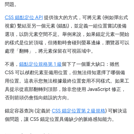
問題。
CSS 錨點定位 API
提供強大的方式，可將元素 (例如彈出式
視窗) 繫結至另一個元素 (錨點)，並定義一組位置嘗試後備
選項，以防元素空間不足。舉例來說，如果錨定元素一開始
的樣式是位於頂端，但捲動時會碰到螢幕邊緣，瀏覽器可以
處理「翻轉」，將元素保留在可視區域中。
不過，
錨點定位規格第 1 級
留下了一個重大缺口：雖然
CSS 可以
移動
元素至備用位置，但無法得知選擇了哪個備
用位置。這表示您無法根據最終位置套用不同樣式。如果工
具提示從底部翻轉到頂部，除非您使用 JavaScript 修正，
否則箭頭仍會指向錯誤的方向。
錨定容器查詢 (定義於
CSS 錨定位置第 2 級規格
) 可解決這
個問題，讓 CSS 錨定位置具備缺少的脈絡感知能力。