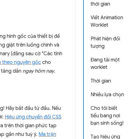
thời gian
Viết Animation
Worklet
g hình gốc của thiết bị để
Phát hiện đối
g giật trên luồng chính và
tượng
anary (đằng sau cờ "Các tính
Đang tải một
m theo nguyên gốc
cho
worklet
o tăng dần
ngay hôm nay
.
Thời gian
Nhiều lựa chọn
g! Hãy bắt đầu từ đầu. Nếu
Cho tôi biết
tiểu bang nơi
i:
Hiệu ứng chuyển đổi CSS
bạn sinh sống!
 trên thời gian phức tạp
p gần như tuỳ ý.
Ma trận
Tạo hiệu ứng