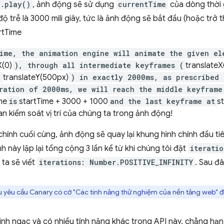
n.play()
, ảnh động sẽ sử dụng
currentTime
của dòng thời g
 trễ là 3000 mili giây, tức là ảnh động sẽ bắt đầu (hoặc trở 
rtTime
time, the animation engine will animate the given el
X(0)
), through all intermediate keyframes (
translate
(
translateY(500px)
) in exactly 2000ms, as prescribed 
ration of 2000ms, we will reach the middle keyframe
me
is
startTime + 3000 + 1000
and the last keyframe at
s
an kiểm soát vị trí của chúng ta trong ảnh động!
hính cuối cùng, ảnh động sẽ quay lại khung hình chính đầu tiên
 này lặp lại tổng cộng 3 lần kể từ khi chúng tôi đặt
iteratio
ta sẽ viết
iterations: Number.POSITIVE_INFINITY
. Sau đâ
u yêu cầu Canary có cờ "Các tính năng thử nghiệm của nền tảng web" đư
h ngạc và có nhiều tính năng khác trong API này, chẳng hạn 