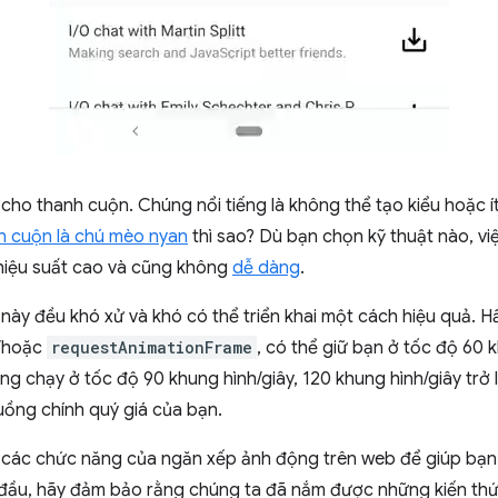
 cho thanh cuộn. Chúng nổi tiếng là không thể tạo kiểu hoặc í
h cuộn là chú mèo nyan
thì sao? Dù bạn chọn kỹ thuật nào, vi
hiệu suất cao và cũng không
dễ dàng
.
 này đều khó xử và khó có thể triển khai một cách hiệu quả. 
à/hoặc
requestAnimationFrame
, có thể giữ bạn ở tốc độ 60 k
ng chạy ở tốc độ 90 khung hình/giây, 120 khung hình/giây trở
uồng chính quý giá của bạn.
 các chức năng của ngăn xếp ảnh động trên web để giúp bạn
t đầu, hãy đảm bảo rằng chúng ta đã nắm được những kiến th