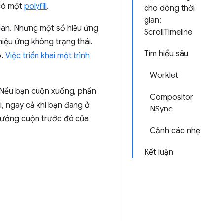
 có một
polyfill
.
cho dòng thời
gian:
gian. Nhưng một số hiệu ứng
ScrollTimeline
hiệu ứng không trạng thái.
Tìm hiểu sâu
ó.
Việc triển khai một trình
Worklet
d. Nếu bạn cuộn xuống, phần
Compositor
ại, ngay cả khi bạn đang ở
NSync
 hướng cuộn trước đó của
Cảnh cáo nhẹ
Kết luận