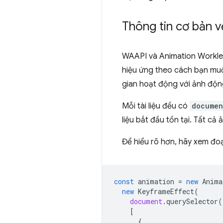
Thông tin cơ bản v
WAAPI và Animation Worklet
hiệu ứng theo cách bạn muố
gian hoạt động với ảnh độn
Mỗi tài liệu đều có
documen
liệu bắt đầu tồn tại. Tất c
Để hiểu rõ hơn, hãy xem đ
const
animation
=
new
Anima
new
KeyframeEffect
(
document
.
querySelector
(
[
{