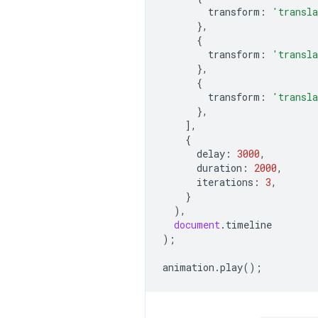
transform
:
'transl
},
{
transform
:
'transl
},
{
transform
:
'transl
},
],
{
delay
:
3000
,
duration
:
2000
,
iterations
:
3
,
}
),
document
.
timeline
);
animation
.
play
();