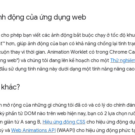
nh động của ứng dụng web
cho phép bạn viết các ảnh động bắt buộc chạy ở tốc độ khun
™ hơn, giúp ảnh động của bạn có khả năng chống lại tình trạn
c cuộn thay vì thời gian. Animation Worklet có trong Chrome C
ng web") và chúng tôi đang lên kế hoạch cho một
Thử nghiệ
đầu sử dụng tính năng này dưới dạng một tính năng nâng ca
 khác?
n mở rộng của những gì chúng tôi đã có và có lý do chính đán
kỳ phần tử DOM nào trên web hiện nay, bạn có 2 lựa chọn rưỡ
n giản từ A sang B,
Hiệu ứng động CSS
cho hiệu ứng động dựa
kỳ và
Web Animations API
(WAAPI) cho hiệu ứng động phức tạ