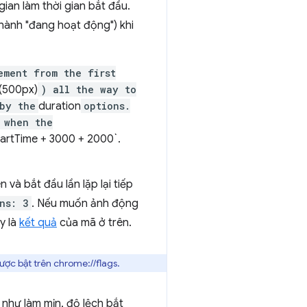
ian làm thời gian bắt đầu.
thành "đang hoạt động") khi
ement from the first
X(500px)
) all the way to
by the
duration
options.
 when the
tartTime + 3000 + 2000`.
 và bắt đầu lần lặp lại tiếp
ns: 3
. Nếu muốn ảnh động
y là
kết quả
của mã ở trên.
ợc bật trên chrome://flags.
như làm mịn, độ lệch bắt