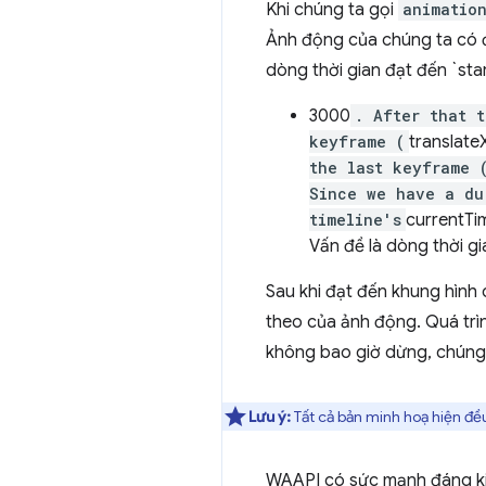
Khi chúng ta gọi
animatio
Ảnh động của chúng ta có độ
dòng thời gian đạt đến `sta
3000
. After that 
keyframe (
translate
the last keyframe 
Since we have a du
timeline's
currentTi
Vấn đề là dòng thời gi
Sau khi đạt đến khung hình c
theo của ảnh động. Quá trình
không bao giờ dừng, chúng 
Lưu ý:
Tất cả bản minh hoạ hiện đề
WAAPI có sức mạnh đáng kin