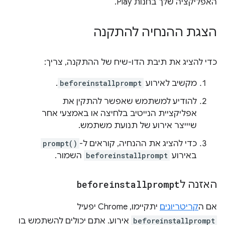
האפליקציה שלך בחנות Play.
הצגת ההנחיה להתקנה
כדי להציג את תיבת הדו-שיח של ההתקנה, צריך:
מקשיב לאירוע
beforeinstallprompt
.
להודיע למשתמש שאפשר להתקין את
אפליקציית הנייטיב בלחיצה או באמצעי אחר
שיייצר אירוע של תנועת משתמש.
כדי להציג את ההנחיה, קוראים ל-
prompt()
באירוע
beforeinstallprompt
השמור.
האזנה ל
beforeinstallprompt
אם ה
קריטריונים
יתקיימו, Chrome יפעיל
beforeinstallprompt
אירוע. אתם יכולים להשתמש בו