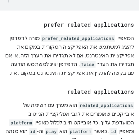
prefer
_
related
_
applications
המאפיין
prefer_related_applications
מורה לדפדפן
להציג למשתמש את האפליקציה המקורית במקום את
אפליקציית האינטרנט. אם לא תגדירו את הערך הזה, או אם
תגדירו את הערך
false
, הדפדפן יציג למשתמש הודעה
עם בקשה להתקין את אפליקציית האינטרנט במקום זאת.
related
_
applications
related_applications
הוא מערך עם רשימה של
אובייקטים שאומרים את לגבי אפליקציית הנייטיב
המועדפת עליך. כל אובייקט חייב לכלול מאפיין
platform
ומאפיין
id
. כאשר
platform
הוא
play
וה-
id
הוא מזהה