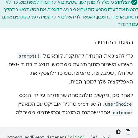
הצלחה:
מומלץ להמתין לפני שמציגים את ההנחיה למשתמש, כדי לא
להסיח את דעתו מהפעילות שהוא מבצע. לדוגמה, אם המשתמש בתהליך
תשלום או יצירת חשבון, לאפשר לו להשלים את הפעולה לפני שקוטעים אותם
עם ההנחיה.
הצגת ההנחיה
כדי להציג את ההנחיה להתקנה, קוראים ל-
prompt()
באירוע השמור מתוך תנועת משתמש. תוצג תיבת דו-שיח
של חלון, שמבקשת מהמשתמש כדי להוסיף את
האפליקציה שלך למסך הבית.
לאחר מכן, מקשיבים להבטחה שהוחזרה על ידי הנכס
userChoice
. ה-promise מחזיר אובייקט עם המאפיין
outcome
אחרי שההנחיה מוצגת והמשתמש משיב לה.
btnAdd
.
addEventListener
(
'click'
,
(
e
)
=
>
{