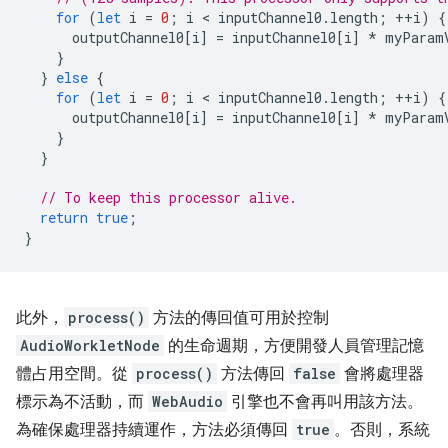
for
(
let
i
=
0
;
i
 < 
inputChannel0
.
length
;
++
i
)
{
outputChannel0
[
i
]
=
inputChannel0
[
i
]
*
myParam
}
}
else
{
for
(
let
i
=
0
;
i
 < 
inputChannel0
.
length
;
++
i
)
{
outputChannel0
[
i
]
=
inputChannel0
[
i
]
*
myParam
}
}
// To keep this processor alive.
return
true
;
}
此外，
process()
方法的傳回值可用於控制
AudioWorkletNode
的生命週期，方便開發人員管理記憶
體占用空間。從
process()
方法傳回
false
會將處理器
標示為不活動，而
WebAudio
引擎也不會再叫用該方法。
為確保處理器持續運作，方法必須傳回
true
。否則，系統