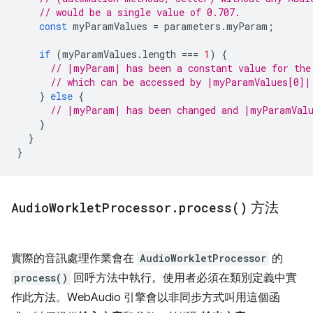
// would be a single value of 0.707.
const
myParamValues
=
parameters
.
myParam
;
if
(
myParamValues
.
length
===
1
)
{
// |myParam| has been a constant value for the
// which can be accessed by |myParamValues[0]|
}
else
{
// |myParam| has been changed and |myParamValu
}
}
}
Audio
Worklet
Processor
.
process(
)
方法
實際的音訊處理作業會在
AudioWorkletProcessor
的
process()
回呼方法中執行。使用者必須在類別定義中實
作此方法。WebAudio 引擎會以非同步方式叫用這個函