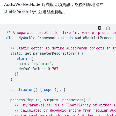
AudioWorkletNode 時擷取這項資訊，然後相應地建立
AudioParam
物件並連結至節點。
/* A separate script file, like "my-worklet-processo
class
MyWorkletProcessor
extends
AudioWorkletProcess
// Static getter to define AudioParam objects in t
static
get
parameterDescriptors
()
{
return
[{
name
:
'myParam'
,
defaultValue
:
0.707
}];
}
constructor
()
{
super
();
}
process
(
inputs
,
outputs
,
parameters
)
{
// |myParamValues| is a Float32Array of either 1
// calculated by WebAudio engine from regular Au
// (automation methods, setter) Without any Audi