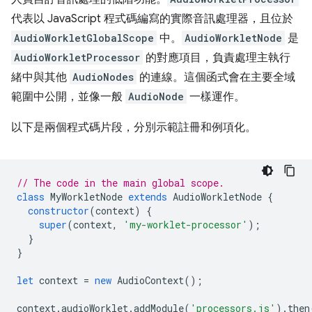
代表以 JavaScript 程式碼編寫的實際音訊處理器，且位於
AudioWorkletGlobalScope
中。
AudioWorkletNode
是
AudioWorkletProcessor
的對應項目，負責處理主執行
緒中與其他
AudioNodes
的連線。這個函式會在主要全域
範圍中公開，並像一般
AudioNode
一樣運作。
以下是兩個程式碼片段，分別示範註冊和例項化。
// The code in the main global scope.
class
MyWorkletNode
extends
AudioWorkletNode
{
constructor
(
context
)
{
super
(
context
,
'my-worklet-processor'
);
}
}
let
context
=
new
AudioContext
();
context
.
audioWorklet
.
addModule
(
'processors.js'
).
then