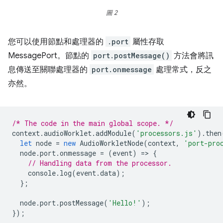
圖 2
您可以使用節點和處理器的
.port
屬性存取
MessagePort。節點的
port.postMessage()
方法會將訊
息傳送至關聯處理器的
port.onmessage
處理常式，反之
亦然。
/* The code in the main global scope. */
context
.
audioWorklet
.
addModule
(
'processors.js'
).
then
let
node
=
new
AudioWorkletNode
(
context
,
'port-pro
node
.
port
.
onmessage
=
(
event
)
=
>
{
// Handling data from the processor.
console
.
log
(
event
.
data
);
};
node
.
port
.
postMessage
(
'Hello!'
);
});