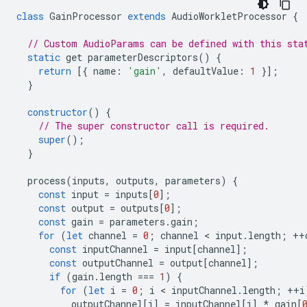
class
GainProcessor
extends
AudioWorkletProcessor
{
// Custom AudioParams can be defined with this sta
static
get
parameterDescriptors
()
{
return
[{
name
:
'gain'
,
defaultValue
:
1
}];
}
constructor
()
{
// The super constructor call is required.
super
();
}
process
(
inputs
,
outputs
,
parameters
)
{
const
input
=
inputs
[
0
];
const
output
=
outputs
[
0
];
const
gain
=
parameters
.
gain
;
for
(
let
channel
=
0
;
channel
 < 
input
.
length
;
++
const
inputChannel
=
input
[
channel
];
const
outputChannel
=
output
[
channel
];
if
(
gain
.
length
===
1
)
{
for
(
let
i
=
0
;
i
 < 
inputChannel
.
length
;
++
i
outputChannel
[
i
]
=
inputChannel
[
i
]
*
gain
[