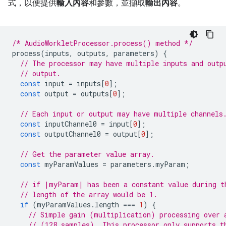
式，以便提供
輸入內容
和參數，並擷取
輸出內容
。
/* AudioWorkletProcessor.process() method */
process
(
inputs
,
outputs
,
parameters
)
{
// The processor may have multiple inputs and outp
// output.
const
input
=
inputs
[
0
];
const
output
=
outputs
[
0
];
// Each input or output may have multiple channels
const
inputChannel0
=
input
[
0
];
const
outputChannel0
=
output
[
0
];
// Get the parameter value array.
const
myParamValues
=
parameters
.
myParam
;
// if |myParam| has been a constant value during t
// length of the array would be 1.
if
(
myParamValues
.
length
===
1
)
{
// Simple gain (multiplication) processing over 
// (128 samples). This processor only supports t