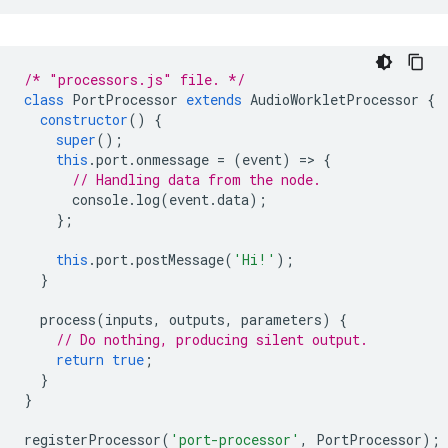
/* "processors.js" file. */
class
PortProcessor
extends
AudioWorkletProcessor
{
constructor
()
{
super
();
this
.
port
.
onmessage
=
(
event
)
=
>
{
// Handling data from the node.
console
.
log
(
event
.
data
);
};
this
.
port
.
postMessage
(
'Hi!'
);
}
process
(
inputs
,
outputs
,
parameters
)
{
// Do nothing, producing silent output.
return
true
;
}
}
registerProcessor
(
'port-processor'
,
PortProcessor
);