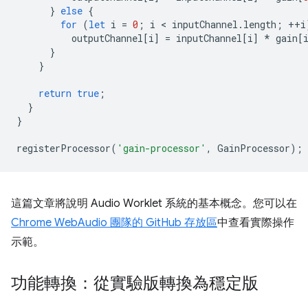
}
else
{
for
(
let
i
=
0
;
i
 < 
inputChannel
.
length
;
++
i
outputChannel
[
i
]
=
inputChannel
[
i
]
*
gain
[
}
}
return
true
;
}
}
registerProcessor
(
'gain-processor'
,
GainProcessor
);
這篇文章將說明 Audio Worklet 系統的基本概念。您可以在
Chrome WebAudio 團隊的 GitHub 存放區
中查看實際操作
示範。
功能轉換：從實驗版轉換為穩定版