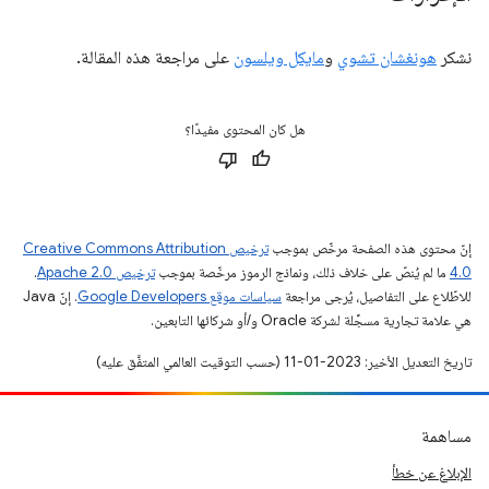
نشكر
هونغشان تشوي
و
مايكل ويلسون
على مراجعة هذه المقالة.
هل كان المحتوى مفيدًا؟
إنّ محتوى هذه الصفحة مرخّص بموجب
ترخيص Creative Commons Attribution
4.0‏
ما لم يُنصّ على خلاف ذلك، ونماذج الرموز مرخّصة بموجب
ترخيص Apache 2.0‏
.
للاطّلاع على التفاصيل، يُرجى مراجعة
سياسات موقع Google Developers‏
. إنّ Java
هي علامة تجارية مسجَّلة لشركة Oracle و/أو شركائها التابعين.
تاريخ التعديل الأخير: 2023-01-11 (حسب التوقيت العالمي المتفَّق عليه)
مساهمة
الإبلاغ عن خطأ