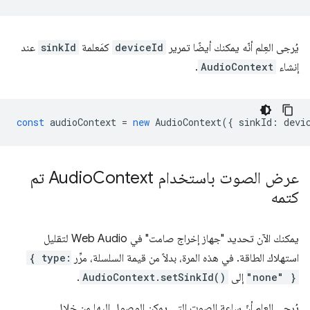
يُرجى العِلم أنّه يمكنك أيضًا تمرير
deviceId
كمَعلمة
sinkId
عند
إنشاء
AudioContext
.
const
audioContext
=
new
AudioContext
({
sinkId
:
devi
عرض الصوت باستخدام Audio
Context تم
كتمه
يمكنك الآن تحديد "جهاز إخراج صامت" في Web Audio لتقليل
استهلاك الطاقة. في هذه المرة، بدلاً من قيمة السلسلة، مرِّر
{ type:
"none" }
إلى
AudioContext.setSinkId()
.
يُرجى العِلم أنّ ساعة الصوت التي يمكن الوصول إليها من خلال