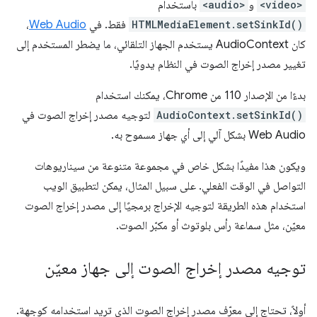
<video>
و
<audio>
باستخدام
HTMLMediaElement.setSinkId()
فقط. في
Web Audio
،
كان AudioContext يستخدم الجهاز التلقائي، ما يضطر المستخدم إلى
تغيير مصدر إخراج الصوت في النظام يدويًا.
بدءًا من الإصدار 110 من Chrome، يمكنك استخدام
AudioContext.setSinkId()
لتوجيه مصدر إخراج الصوت في
Web Audio بشكل آلي إلى أي جهاز مسموح به.
ويكون هذا مفيدًا بشكل خاص في مجموعة متنوعة من سيناريوهات
التواصل في الوقت الفعلي. على سبيل المثال، يمكن لتطبيق الويب
استخدام هذه الطريقة لتوجيه الإخراج برمجيًا إلى مصدر إخراج الصوت
معيّن، مثل سماعة رأس بلوتوث أو مكبّر الصوت.
توجيه مصدر إخراج الصوت إلى جهاز معيّن
أولاً، تحتاج إلى معرّف مصدر إخراج الصوت الذي تريد استخدامه كوجهة.