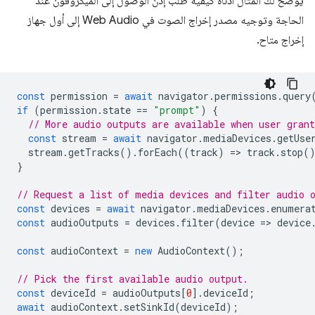
يوضّح لك المثال أدناه كيفية طلب إذن الوصول إلى الميكروفون عند
الحاجة وتوجيه مصدر إخراج الصوت في Web Audio إلى أول جهاز
إخراج متاح.
const
permission
=
await
navigator
.
permissions
.
query
if
(
permission
.
state
==
"prompt"
)
{
// More audio outputs are available when user gran
const
stream
=
await
navigator
.
mediaDevices
.
getUse
stream
.
getTracks
().
forEach
((
track
)
=
>
track
.
stop
(
}
// Request a list of media devices and filter audio 
const
devices
=
await
navigator
.
mediaDevices
.
enumera
const
audioOutputs
=
devices
.
filter
(
device
=
>
device
const
audioContext
=
new
AudioContext
();
// Pick the first available audio output.
const
deviceId
=
audioOutputs
[
0
].
deviceId
;
await
audioContext
.
setSinkId
(
deviceId
);