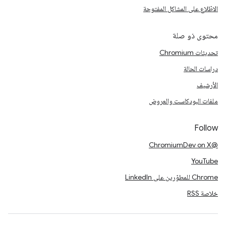
الاطّلاع على المشاكل المفتوحة
محتوى ذو صلة
تحديثات Chromium
دراسات الحالة
الأرشيف
ملفات البودكاست والعروض
Follow
@ChromiumDev on X
YouTube
Chrome للمطوّرين على LinkedIn
خلاصة RSS