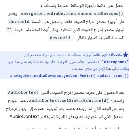
احصل على قائمة بأجهزة الوسائط المتاحة باستخدام
navigator.mediaDevices.enumerateDevices()
، وفلتر
على أجهزة مصدر إخراج الصوت فقط، واحصل على السمة
deviceId
لجهاز مصدر إخراج الصوت الذي تختاره. يمكن أيضًا استخدام القيمة
""
للسلسلة الفارغة كجهاز تلقائي لـ
deviceId
.
ملاحظة:
تكون قائمة أجهزة الوسائط شاملة عندما يمنح المستخدم إذن
. لا تتضمّن القائمة سوى الأجهزة التلقائية عندما لا يتم منح هذا الإذن.
"microphone"
يمكنك طلب هذا الإذن من خلال استدعاء
.
navigator.mediaDevices.getUserMedia({ audio: true })
بعد الحصول على معرّف مصدر إخراج الصوت، أنشئ
AudioContext
واستدعِ
audioContext.setSinkId(deviceId)
. عند النجاح،
يتم حلّ الوعد الذي تم إرجاعه عندما يتم توجيه الصوت إلى جهاز الإخراج
المتصل الذي تم اختياره. قد يتعذّر ذلك إذا تم إغلاق AudioContext.