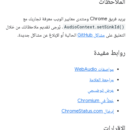
الملاحظات
يريد فريق Chrome ومنتدى معايير الويب معرفة تجاربك مع
AudioContext.setSinkId()
. يُرجى تقديم ملاحظاتك من خلال
التعليق على
مشاكل GitHub
الحالية أو الإبلاغ عن مشاكل جديدة.
روابط مفيدة
مواصفات WebAudio
مراجعة العلامة
عرض توضيحي
خطأ في Chromium
إدخال ChromeStatus.com
الإقرارات