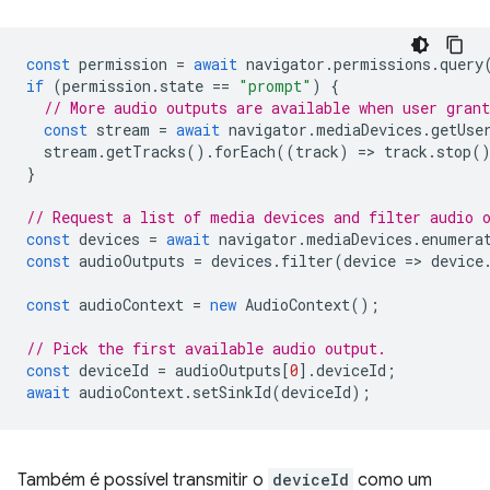
const
permission
=
await
navigator
.
permissions
.
query
if
(
permission
.
state
==
"prompt"
)
{
// More audio outputs are available when user gran
const
stream
=
await
navigator
.
mediaDevices
.
getUse
stream
.
getTracks
().
forEach
((
track
)
=
>
track
.
stop
(
}
// Request a list of media devices and filter audio 
const
devices
=
await
navigator
.
mediaDevices
.
enumera
const
audioOutputs
=
devices
.
filter
(
device
=
>
device
const
audioContext
=
new
AudioContext
();
// Pick the first available audio output.
const
deviceId
=
audioOutputs
[
0
].
deviceId
;
await
audioContext
.
setSinkId
(
deviceId
);
Também é possível transmitir o
deviceId
como um