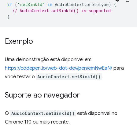
if
(
"setSinkId"
in
AudioContext
.
prototype
)
{
// AudioContext.setSinkId() is supported.
}
Exemplo
Uma demonstração está disponível em
https://codepen.io/web-dot-dev/pen/emNwEaN/
para
você testar o
AudioContext.setSinkId()
.
Suporte ao navegador
O
AudioContext.setSinkId()
está disponível no
Chrome 110 ou mais recente.