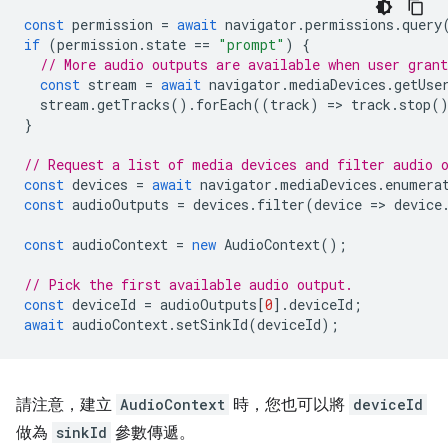
const
permission
=
await
navigator
.
permissions
.
query
if
(
permission
.
state
==
"prompt"
)
{
// More audio outputs are available when user gran
const
stream
=
await
navigator
.
mediaDevices
.
getUse
stream
.
getTracks
().
forEach
((
track
)
=
>
track
.
stop
(
}
// Request a list of media devices and filter audio 
const
devices
=
await
navigator
.
mediaDevices
.
enumera
const
audioOutputs
=
devices
.
filter
(
device
=
>
device
const
audioContext
=
new
AudioContext
();
// Pick the first available audio output.
const
deviceId
=
audioOutputs
[
0
].
deviceId
;
await
audioContext
.
setSinkId
(
deviceId
);
請注意，建立
AudioContext
時，您也可以將
deviceId
做為
sinkId
參數傳遞。