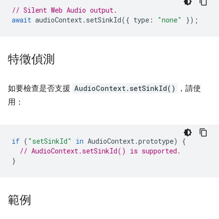
// Silent Web Audio output.
await
audioContext
.
setSinkId
({
type
:
"none"
});
特徵偵測
如要檢查是否支援
AudioContext.setSinkId()
，請使
用：
if
(
"setSinkId"
in
AudioContext
.
prototype
)
{
// AudioContext.setSinkId() is supported.
}
範例