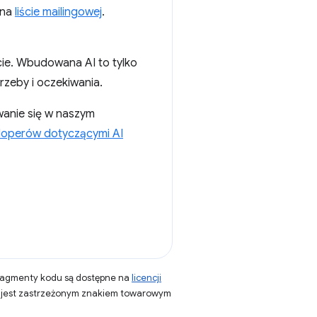
 na
liście mailingowej
.
ecie. Wbudowana AI to tylko
trzeby i oczekiwania.
wanie się w naszym
eloperów dotyczącymi AI
fragmenty kodu są dostępne na
licencji
a jest zastrzeżonym znakiem towarowym