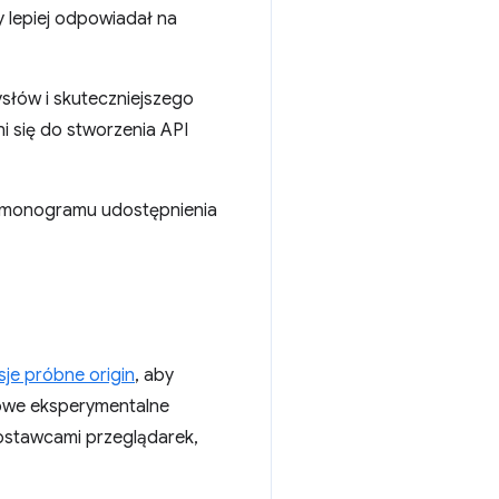
y lepiej odpowiadał na
słów i skuteczniejszego
 się do stworzenia API
harmonogramu udostępnienia
sje próbne origin
, aby
kowe eksperymentalne
ostawcami przeglądarek,