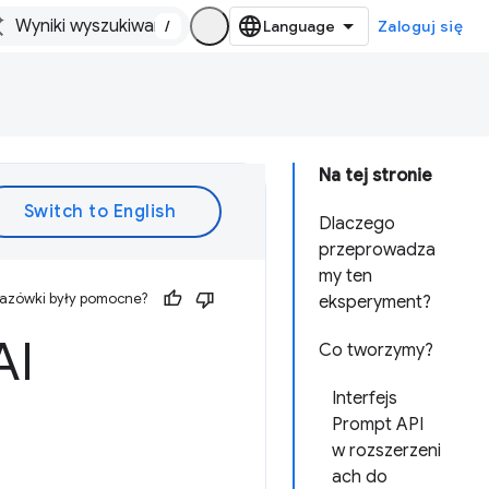
/
Zaloguj się
Na tej stronie
Dlaczego
przeprowadza
my ten
kazówki były pomocne?
eksperyment?
AI
Co tworzymy?
Interfejs
Prompt API
w rozszerzeni
ach do