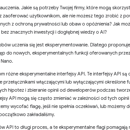
auczenia. Jakie są potrzeby Twojej firmy, które mogą skorzy
sz zaoferować użytkownikom, ale nie możesz tego zrobić z p
anych z ochroną prywatności lub obaw o opóźnienia? Jak moż
i bez znacznych inwestycji i dogłębnej wiedzy o AI?
bów uczenia się jest eksperymentowanie. Dlatego proponujem
stęp do nowych, eksperymentalnych funkcji oferowanych prz
i Nano.
 różne eksperymentalne interfejsy API. Te interfejsy API s
ie przełącznikami włączającymi lub wyłączającymi określone fu
ch hipotez i zbieranie opinii od deweloperów podczas twor
ejsy API mogą się często zmieniać w zależności od tych opinii 
my wycofać flagę, jeśli nie spełnia oczekiwań, lub możemy d
 początkowo zakładaliśmy.
ów API to długi proces, a te eksperymentalne flagi pomagają 