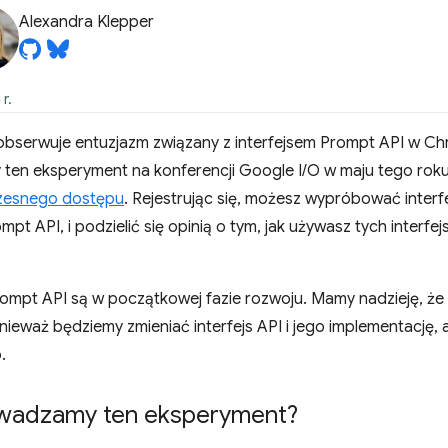
Alexandra Klepper
r.
bserwuje entuzjazm związany z interfejsem Prompt API w Chr
y ten eksperyment na konferencji Google I/O w maju tego roku
zesnego dostępu
. Rejestrując się, możesz wypróbować inter
ompt API, i podzielić się opinią o tym, jak używasz tych interfe
rompt API są w początkowej fazie rozwoju. Mamy nadzieję, że 
ieważ będziemy zmieniać interfejs API i jego implementację, 
.
wadzamy ten eksperyment?