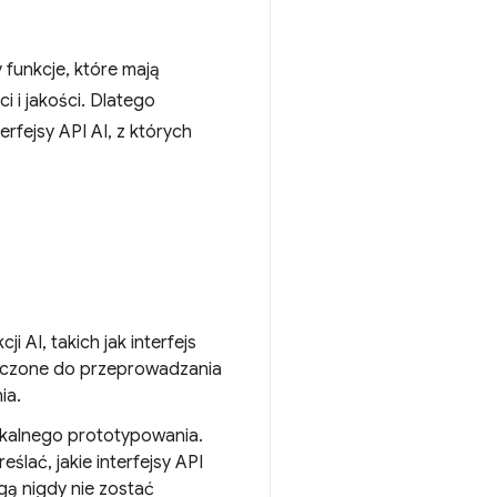
funkcje, które mają
 i jakości. Dlatego
fejsy API AI, z których
 AI, takich jak interfejs
naczone do przeprowadzania
ia.
okalnego prototypowania.
ślać, jakie interfejsy API
gą nigdy nie zostać