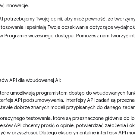
ć innowacje.
potrzebujemy Twojej opinii, aby mieć pewność, że tworzymy 
tosowania i spełniają Twoje oczekiwania dotyczące wydajności
w Programie wczesnego dostępu. Pomożesz nam tworzyć inter
jsów API dla wbudowanej AI:
które umożliwiają programistom dostęp do wbudowanych funkcji
nterfejs API podsumowywania. Interfejsy API zadań są przez
tawie dobrze znanych modeli przypisanych do danego zadan
ploracyjnego testowania, które są przeznaczone głównie do l
jsów API chcemy prosić o opinie, potwierdzać założenia i okre
ć w przyszłości. Dlatego eksperymentalne interfejsy API mo