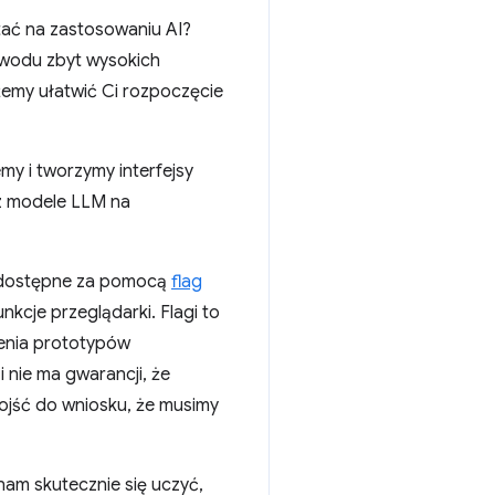
stać na zastosowaniu AI?
owodu zbyt wysokich
emy ułatwić Ci rozpoczęcie
y i tworzymy interfejsy
ez modele LLM na
ą dostępne za pomocą
flag
nkcje przeglądarki. Flagi to
zenia prototypów
i nie ma gwarancji, że
ojść do wniosku, że musimy
nam skutecznie się uczyć,