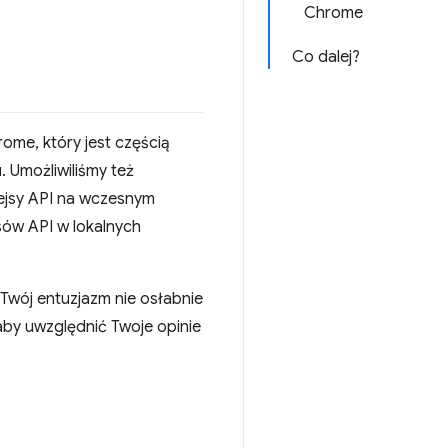
Chrome
Co dalej?
ome, który jest częścią
. Umożliwiliśmy też
fejsy API na wczesnym
jsów API w lokalnych
Twój entuzjazm nie osłabnie
aby uwzględnić Twoje opinie