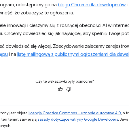
ogram, udostępnimy go na
blogu Chrome dla deweloperów
i
ewność, że zobaczysz te ogłoszenia.
iele innowacji i cieszymy się z rosnącej obecności AI w intern
ii. Chcemy dowiedzieć się jak najwięcej, aby spełnić Twoje po
ć dowiedzieć się więcej. Zdecydowanie zalecamy zarejestro
tępu
i na
listę mailingową z publicznymi ogłoszeniami dla dew
Czy te wskazówki były pomocne?
strony jest objęta
licencją Creative Commons – uznanie autorstwa 4.0
, a 
a ten temat zawierają
zasady dotyczące witryny Google Developers
. Jav
zonych.