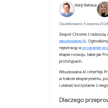
Kenji Baheux
Opublikowano: 5 sierpnia 2024 
Zespół Chrome z radością o
wbudowanej AI
. Ogłosiliśm
rejestrację w
programie wc
etapie rozwoju, takie jak Pr
prototypach.
Wbudowana AI i interfejs P
w trakcie eksperymentu, pon
i ułatwić korzystanie z niego
Dlaczego przepro