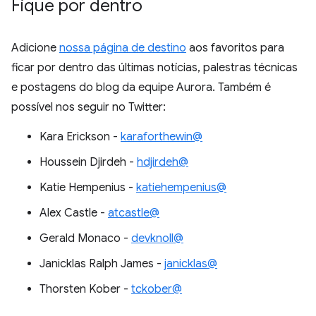
Fique por dentro
Adicione
nossa página de destino
aos favoritos para
ficar por dentro das últimas notícias, palestras técnicas
e postagens do blog da equipe Aurora. Também é
possível nos seguir no Twitter:
Kara Erickson -
karaforthewin@
Houssein Djirdeh -
hdjirdeh@
Katie Hempenius -
katiehempenius@
Alex Castle -
atcastle@
Gerald Monaco -
devknoll@
Janicklas Ralph James -
janicklas@
Thorsten Kober -
tckober@