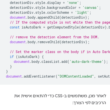
detectionDiv
.
style
.
display
=
'none'
;
detectionDiv
.
style
.
backgroundColor
=
'canvas'
;
detectionDiv
.
style
.
colorScheme
=
'light'
;
document
.
body
.
appendChild
(
detectionDiv
);
// If the computed style is not white then the pag
const
isAutoDark
=
getComputedStyle
(
detectionDiv
).
// remove the detection element from the DOM.
document
.
body
.
removeChild
(
detectionDiv
);
// Set the marker class on the body if in Auto Dar
if
(
isAutoDark
)
{
document
.
body
.
classList
.
add
(
'auto-dark-theme'
);
}
}
document
.
addEventListener
(
"DOMContentLoaded"
,
setAut
לאחר מכן, משתמשים ב-CSS כדי להתאים אישית את
הרכיבים לפי הצורך: