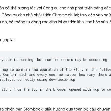
hân có thể tương tác với Công cụ cho nhà phát triển bằng cách
a Công cụ cho nhà phát triển Chrome ghi lại; truy cập vào ng
u đó, hệ thống tự động xác định lỗi và triển khai các bản sửa 
dụng là:
rybook is running, but runtime errors may be occurring.

-mcp to confirm the operation of the Story in the follow
. Confirm each and every one, no matter how many there a
isplayed correctly using dev-tools-mcp.

 tra phiên bản Storybook, điều hướng qua toàn bộ câu chuyện 