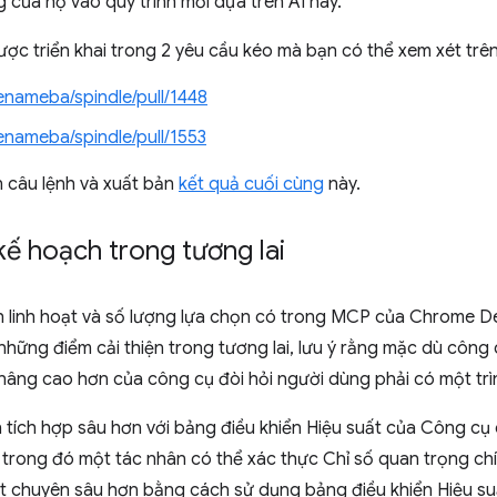
g của họ vào quy trình mới dựa trên AI này.
ược triển khai trong 2 yêu cầu kéo mà bạn có thể xem xét trê
enameba/spindle/pull/1448
enameba/spindle/pull/1553
n câu lệnh và xuất bản
kết quả cuối cùng
này.
 kế hoạch trong tương lai
nh linh hoạt và số lượng lựa chọn có trong MCP của Chrome D
o những điểm cải thiện trong tương lai, lưu ý rằng mặc dù côn
nâng cao hơn của công cụ đòi hỏi người dùng phải có một trìn
tích hợp sâu hơn với bảng điều khiển Hiệu suất của Công cụ 
c trong đó một tác nhân có thể xác thực Chỉ số quan trọng ch
ất chuyên sâu hơn bằng cách sử dụng bảng điều khiển Hiệu su