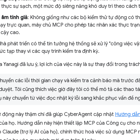
 thực sự sạch, một mức độ siêng năng khó duy trì theo cách 
âm tính giả
: Không giống như các bộ kiểm thử tự động có th
hạy trực quan, máy chủ MCP cho phép tác nhân xác thực trạng 
 cậy cao.
Nhà phát triển có thể tin tưởng hệ thống sẽ xử lý "công việc vặt
c tạp thay vì các quy trình kiểm tra định kỳ.
Yanagi đã lưu ý, lợi ích của việc này là sự thay đổi trong trác
chuyển các lỗi thời gian chạy và kiểm tra cảnh báo mà trước đâ
duyệt. Tôi cũng thích việc giờ đây tôi có thể mô tả các thao
 này chuyển từ việc đọc nhật ký lỗi sang khắc phục vấn đề ng
tự động này thậm chí đã giúp CyberAgent cập nhật
Hướng dẫn 
 của họ. Hướng dẫn này hiện thiết lập MCP của Công cụ cho 
o Claude (trợ lý AI của họ), chính thức hoá việc sử dụng MC