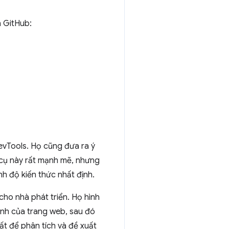
n GitHub:
evTools. Họ cũng đưa ra ý
g cụ này rất mạnh mẽ, nhưng
h độ kiến thức nhất định.
cho nhà phát triển. Họ hình
ính của trang web, sau đó
ất để phân tích và đề xuất