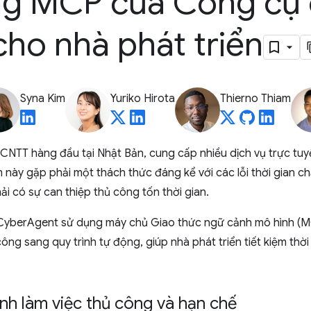
g MCP của Công cụ 
ho nhà phát triển
Syna Kim
Yuriko Hirota
Thierno Thiam
CNTT hàng đầu tại Nhật Bản, cung cấp nhiều dịch vụ trực tuy
 này gặp phải một thách thức đáng kể với các lỗi thời gian c
ải có sự can thiệp thủ công tốn thời gian.
h CyberAgent sử dụng máy chủ Giao thức ngữ cảnh mô hình 
ông sang quy trình tự động, giúp nhà phát triển tiết kiệm thời 
ình làm việc thủ công và hạn chế