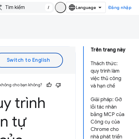
/
Đăng nhập
Trên trang này
Thách thức:
quy trình làm
việc thủ công
 không cho bạn không?
và hạn chế
y trình
Giải pháp: Gỡ
lỗi tác nhân
bằng MCP của
àn tự
Công cụ của
Chrome cho
nhà phát triển