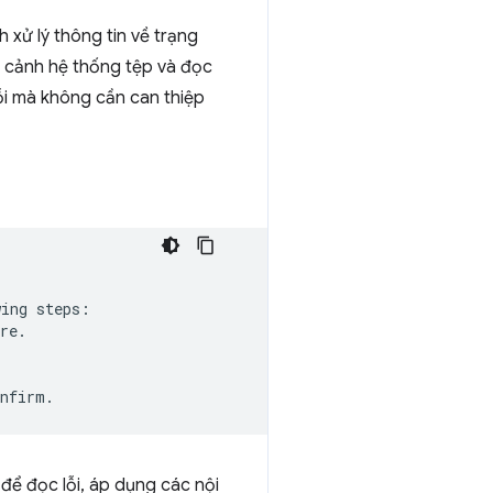
 xử lý thông tin về trạng
ữ cảnh hệ thống tệp và đọc
lỗi mà không cần can thiệp
ing steps:

re.

để đọc lỗi, áp dụng các nội