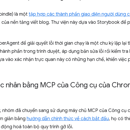
pindle) là một
tập hợp các thành phần giao diện người dùng c
của nền tảng viết blog. Thư viện này dựa vào Storybook để p
erAgent để giải quyết lỗi thời gian chạy là một chu kỳ lặp lại
thành phần trong trình duyệt, áp dụng bản sửa lỗi rồi kiểm tra l
ựa vào xác nhận trực quan này có những hạn chế, khiến việc ph
 tác nhân bằng MCP của Công cụ của Chro
y, nhóm đã chuyển sang sử dụng máy chủ MCP của Công cụ ch
đơn giản bằng
hướng dẫn chính thức về cách bắt đầu
, họ có t
 động hoá toàn bộ quy trình gỡ lỗi.