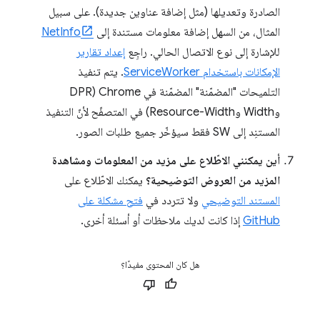
الصادرة وتعديلها (مثل إضافة عناوين جديدة). على سبيل
المثال، من السهل إضافة معلومات مستندة إلى
NetInfo
للإشارة إلى نوع الاتصال الحالي. راجِع
إعداد تقارير
الإمكانات باستخدام ServiceWorker
. يتم تنفيذ
التلميحات "المضمّنة" المضمّنة في Chrome (DPR
وWidth وResource-Width) في المتصفّح لأنّ التنفيذ
المستنِد إلى SW فقط سيؤخّر جميع طلبات الصور.
أين يمكنني الاطّلاع على مزيد من المعلومات ومشاهدة
المزيد من العروض التوضيحية؟
يمكنك الاطّلاع على
المستند التوضيحي
ولا تتردد في
فتح مشكلة على
GitHub
إذا كانت لديك ملاحظات أو أسئلة أخرى.
هل كان المحتوى مفيدًا؟