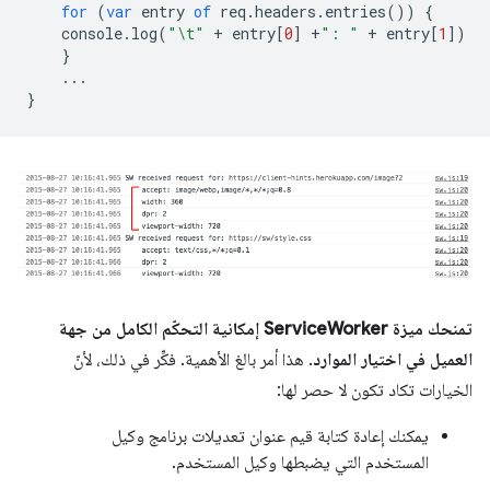
for
(
var
entry
of
req
.
headers
.
entries
())
{
console
.
log
(
"\t"
+
entry
[
0
]
+
": "
+
entry
[
1
])
}
...
}
تمنحك ميزة ServiceWorker إمكانية التحكّم الكامل من جهة
العميل في اختيار الموارد
. هذا أمر بالغ الأهمية. فكِّر في ذلك، لأنّ
الخيارات تكاد تكون لا حصر لها:
يمكنك إعادة كتابة قيم عنوان تعديلات برنامج وكيل
المستخدم التي يضبطها وكيل المستخدم.