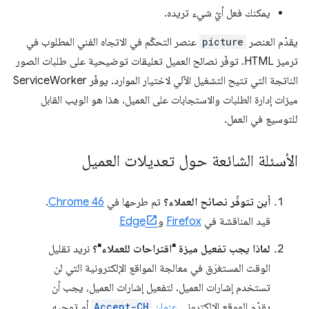
يمكنك فعل أيّ شيء تريده.
يقدّم العنصر
picture
عنصر التحكّم في الاتجاه الفني المطلوب في
ترميز HTML. توفّر نصائح العميل تعليقات توضيحية على طلبات الصور
الناتجة التي تتيح التشغيل الآلي لاختيار الموارد. يوفّر ServiceWorker
ميزات إدارة الطلبات والاستجابات على العميل. هذا هو الويب القابل
للتوسيع في العمل.
الأسئلة الشائعة حول تعديلات العميل
أين تتوفّر نصائح العملاء؟
تم طرحها في
Chrome 46
.
قيد المناقشة في
Firefox
و
Edge
لماذا يجب تفعيل ميزة "اقتراحات للعملاء"؟
نريد تقليل
الوقت المستغرَق في معالجة المواقع الإلكترونية التي لن
تستخدم إشارات العميل. لتفعيل إشارات العميل، يجب أن
يقدّم الموقع الإلكتروني
عنوان
Accept-CH
أو توجيه