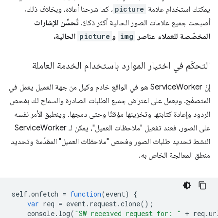
يمكنك استخدام علامة
picture
، كما شرحنا أعلاه، وبخلاف ذلك،
أصبحت جميع علامات الصور الحالية أكثر ذكاءً.
تُحسِّن الإشارات
المخصّصة للعملاء عناصر
img
و
picture
الحالية.
التحكّم في اختيار الموارد باستخدام الخدمة العاملة
إنّ ServiceWorker هو في الواقع خادم وكيل من جهة العميل يعمل في
المتصفّح. ويعمل على اعتراض جميع الطلبات الصادرة والسماح لك بفحص
الردود وإعادة كتابتها وتخزينها مؤقتًا وحتى دمجها. وينطبق الأمر نفسه
على الصور، فعند تفعيل "ملاحظات العميل"، يمكن لـ ServiceWorker
النشط تحديد طلبات الصور وفحص "ملاحظات العميل" المقدَّمة وتحديد
منطق المعالجة الخاص به.
self
.
onfetch
=
function
(
event
)
{
var
req
=
event
.
request
.
clone
();
console
.
log
(
"SW received request for: "
+
req
.
ur