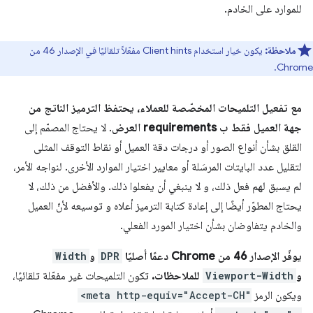
للموارد على الخادم.
ملاحظة:
يكون خيار استخدام Client hints مفعّلاً تلقائيًا في الإصدار 46 من
Chrome.
مع تفعيل التلميحات المخصّصة للعملاء، يحتفظ الترميز الناتج من
جهة العميل فقط ب requirements العرض
. لا يحتاج المصمّم إلى
القلق بشأن أنواع الصور أو درجات دقة العميل أو نقاط التوقف المثلى
لتقليل عدد البايتات المرسَلة أو معايير اختيار الموارد الأخرى. لنواجه الأمر،
لم يسبق لهم فعل ذلك، و لا ينبغي أن يفعلوا ذلك. والأفضل من ذلك، لا
يحتاج المطوّر أيضًا إلى إعادة كتابة الترميز أعلاه و توسيعه لأنّ العميل
والخادم يتفاوضان بشأن اختيار المورد الفعلي.
يوفّر الإصدار 46 من Chrome دعمًا أصليًا
DPR
و
Width
و
Viewport-Width
للملاحظات.
تكون التلميحات غير مفعّلة تلقائيًا،
ويكون الرمز
<meta http-equiv="Accept-CH"