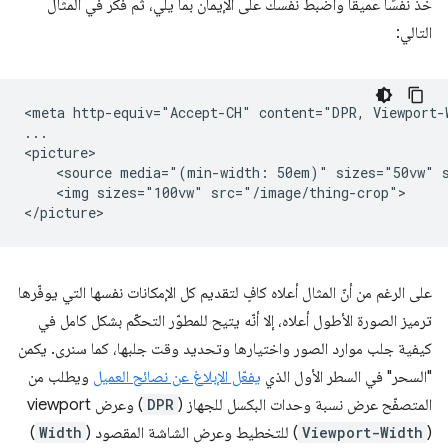
خذ نفسًا عميقًا واضبط نفسك على الإيمان بما يلي، ثم فكِّر في المثال
التالي:
<meta http-equiv="Accept-CH" content="DPR, Viewport-W
...

<picture>

    <source media="(min-width: 50em)" sizes="50vw" s
    <img sizes="100vw" src="/image/thing-crop">

على الرغم من أنّ المثال أعلاه كافٍ لتقديم كل الإمكانات نفسها التي يوفّرها
ترميز الصورة الأطول أعلاه، إلا أنّه يتيح للمطوّر التحكّم بشكل كامل في
كيفية جلب موارد الصور واختيارها وتحديد وقت جلبها، كما سنرى. يكمن
"السحر" في السطر الأول الذي
يفعّل الإبلاغ عن نصائح العميل
ويطلب من
المتصفّح عرض نسبة وحدات البكسل للجهاز (
DPR
) وعرض viewport
(
Viewport-Width
) للتخطيط وعرض الشاشة المقصود (
Width
)