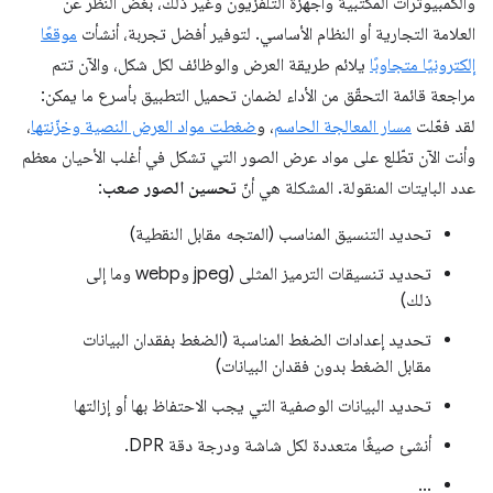
والكمبيوترات المكتبية وأجهزة التلفزيون وغير ذلك، بغض النظر عن
العلامة التجارية أو النظام الأساسي. لتوفير أفضل تجربة، أنشأت
موقعًا
إلكترونيًا متجاوبًا
يلائم طريقة العرض والوظائف لكل شكل، والآن تتم
مراجعة قائمة التحقّق من الأداء لضمان تحميل التطبيق بأسرع ما يمكن:
لقد فعّلت
مسار المعالجة الحاسم
، و
ضغطت مواد العرض النصية وخزّنتها
،
وأنت الآن تطّلع على مواد عرض الصور التي تشكل في أغلب الأحيان معظم
عدد البايتات المنقولة. المشكلة هي أنّ
تحسين الصور صعب
:
تحديد التنسيق المناسب (المتجه مقابل النقطية)
تحديد تنسيقات الترميز المثلى (jpeg وwebp وما إلى
ذلك)
تحديد إعدادات الضغط المناسبة (الضغط بفقدان البيانات
مقابل الضغط بدون فقدان البيانات)
تحديد البيانات الوصفية التي يجب الاحتفاظ بها أو إزالتها
أنشئ صيغًا متعددة لكل شاشة ودرجة دقة DPR.
...