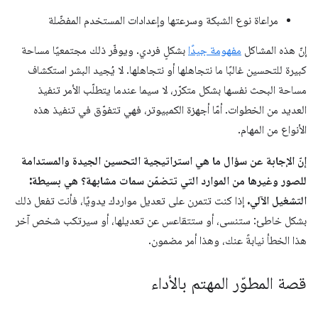
مراعاة نوع الشبكة وسرعتها وإعدادات المستخدم المفضّلة
إنّ هذه المشاكل
مفهومة جيدًا
بشكلٍ فردي. ويوفّر ذلك مجتمعيًا مساحة
كبيرة للتحسين غالبًا ما نتجاهلها أو نتجاهلها. لا يُجيد البشر استكشاف
مساحة البحث نفسها بشكل متكرّر، لا سيما عندما يتطلّب الأمر تنفيذ
العديد من الخطوات. أمّا أجهزة الكمبيوتر، فهي تتفوّق في تنفيذ هذه
الأنواع من المهام.
إنّ الإجابة عن سؤال ما هي استراتيجية التحسين الجيدة والمستدامة
للصور وغيرها من الموارد التي تتضمّن سمات مشابهة؟ هي بسيطة:
التشغيل الآلي.
إذا كنت تتمرن على تعديل مواردك يدويًا، فأنت تفعل ذلك
بشكل خاطئ: ستنسى، أو ستتقاعس عن تعديلها، أو سيرتكب شخص آخر
هذا الخطأ نيابةً عنك، وهذا أمر مضمون.
قصة المطوّر المهتم بالأداء