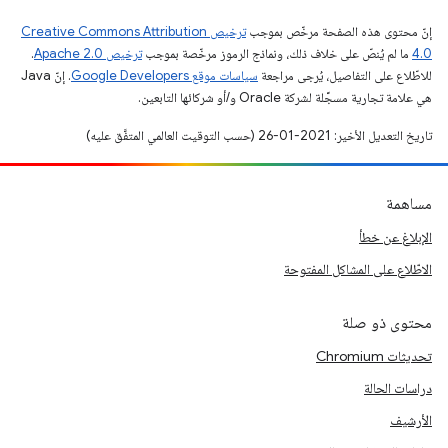
إنّ محتوى هذه الصفحة مرخّص بموجب
ترخيص Creative Commons Attribution
4.0‏
ما لم يُنصّ على خلاف ذلك، ونماذج الرموز مرخّصة بموجب
ترخيص Apache 2.0‏
.
للاطّلاع على التفاصيل، يُرجى مراجعة
سياسات موقع Google Developers‏
. إنّ Java
هي علامة تجارية مسجَّلة لشركة Oracle و/أو شركائها التابعين.
تاريخ التعديل الأخير: 2021-01-26 (حسب التوقيت العالمي المتفَّق عليه)
مساهمة
الإبلاغ عن خطأ
الاطّلاع على المشاكل المفتوحة
محتوى ذو صلة
تحديثات Chromium
دراسات الحالة
الأرشيف