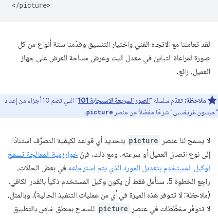
لقد تعاملنا مع الاتجاه الفني واختيار التنسيق وقدّمنا ستة أنواع من كل
صورة لمراعاة التباين في معدل البت وعرض مساحة العرض على جهاز
العميل. رائع.
ملاحظة:
تقدّم سلسلة "
الصور السريعة الاستجابة 101
" التي تضم 10 أجزاء من إعداد
"جيسون غريغسبي" شرحًا مفصّلاً عن عنصر
.
picture
لا يسمح لنا عنصر
picture
بتحديد أي قواعد لكيفية التصرّف استنادًا
إلى نوع اتصال العميل أو سرعته. ومع ذلك، فإنّ
خوارزمية المعالجة
تسمح
لوكيل المستخدم بتعديل المورد الذي يتم استرجاعه
في بعض الحالات،
راجِع الخطوة 5. سنأمل فقط أن يكون وكيل المستخدم ذكياً بالقدر الكافي.
(ملاحظة: لا تتوفر هذه الميزة في أي من عمليات التنفيذ الحالية). وبالمثل،
لا تتوفّر مخطّطات في عنصر
picture
للسماح بمنطق خاص بالتطبيق