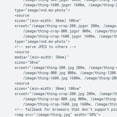
        /image/thing-1600.jpgxr 1600w, /image/thing-2
    type="image/vnd.ms-photo">

    <source

    sizes="(min-width: 30em) 100vw"

    srcset="/image/thing-crop-200.jpgxr 200w, /image/
        /image/thing-crop-800.jpgxr 800w, /image/thin
        /image/thing-crop-1600.jpgxr 1600w, /image/th
    type="image/vnd.ms-photo">

    <!-- serve JPEG to others -->

    <source

    media="(min-width: 50em)"

    sizes="50vw"

    srcset="/image/thing-200.jpg 200w, /image/thing-4
        /image/thing-800.jpg 800w, /image/thing-1200.
        /image/thing-1600.jpg 1600w, /image/thing-200
    <source

    sizes="(min-width: 30em) 100vw"

    srcset="/image/thing-crop-200.jpg 200w, /image/th
        /image/thing-crop-800.jpg 800w, /image/thing-
        /image/thing-crop-1600.jpg 1600w, /image/thin
    <!-- fallback for browsers that don't support pic
    <img src="/image/thing.jpg" width="50%">
