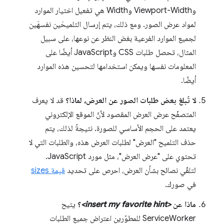
وViewport-Width وWidth هي تفعيل اختيار الموارد
لمواد عرض الصور. ومع ذلك، يتم إرسال التلميحَين نفسهَين
لجميع الموارد الفرعية بغض النظر عن نوعها، على سبيل
المثال، تحصل طلبات CSS وJavaScript أيضًا على
المعلومات نفسها ويمكن استخدامها لتحسين هذه الموارد
أيضًا.
لا تُبلغ بعض طلبات الصور عن العرض، لماذا؟
قد لا يعرف
المتصفّح عرض العرض المقصود لأنّ الموقع الإلكتروني
يعتمد على الحجم الأساسي للصورة. نتيجةً لذلك، يتم
حذف التلميح "العرض" لطلبات العرض هذه، والطلبات التي لا
تحتوي على "عرض العرض"، مثل مورد JavaScript.
لتلقّي نصائح بشأن العرض، احرص على تحديد
قيمة sizes
في صورك.
ماذا عن
<insert my favorite hint>
؟
يتيح
ServiceWorker للمطوّرين اعتراض جميع الطلبات