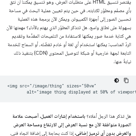
يقتصر تنسيق HTML على متطلبات العرض، وهو تنسيق يمكننا أن نثق
بأي مصمّم ومطوّر لكتابته، في حين يتم تعيين عملية البحث في مساحة
تحسين الصور إلى أجهزة الكمبيوتر، ويمكن الآن برمجة هذه العملية
بسهولة على نطاق واسع. هل تتذكر المطوّر الذي يهتم بالأداء؟ مهمتها الآن
هي كتابة خدمة صور يمكنها الاستفادة من التلميحات المقدَّمة وتقديم
الردّ المناسب: يمكنها استخدام أي لغة أو خادم تفضّله، أو السماح للخدمة
التابعة لجهة خارجية أو شبكة لتوصيل المحتوى (CDN) بتنفيذ ذلك
نيابةً عنها.
<img src="/image/thing" sizes="50vw"

هل تذكر هذا الرجل أعلاه؟
باستخدام إشارات العميل، أصبحت علامة
الصورة متوافقة الآن مع نسبة العرض إلى الارتفاع ومساحة العرض
والعرض بدون أي ترميز إضافي.
إذا كنت بحاجة إلى إضافة اتجاه فني،