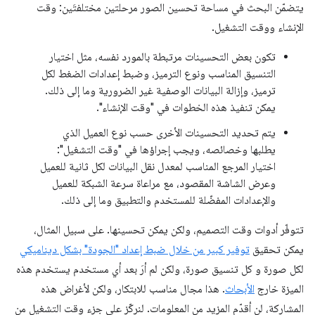
يتضمّن البحث في مساحة تحسين الصور مرحلتين مختلفتَين: وقت
الإنشاء ووقت التشغيل.
تكون بعض التحسينات مرتبطة بالمورد نفسه، مثل اختيار
التنسيق المناسب ونوع الترميز، وضبط إعدادات الضغط لكل
ترميز، وإزالة البيانات الوصفية غير الضرورية وما إلى ذلك.
يمكن تنفيذ هذه الخطوات في "وقت الإنشاء".
يتم تحديد التحسينات الأخرى حسب نوع العميل الذي
يطلبها وخصائصه، ويجب إجراؤها في "وقت التشغيل":
اختيار المرجع المناسب لمعدل نقل البيانات لكل ثانية للعميل
وعرض الشاشة المقصود، مع مراعاة سرعة الشبكة للعميل
والإعدادات المفضّلة للمستخدم والتطبيق وما إلى ذلك.
تتوفّر أدوات وقت التصميم، ولكن يمكن تحسينها. على سبيل المثال،
يمكن تحقيق
توفير كبير من خلال ضبط إعداد "الجودة" بشكل ديناميكي
لكل صورة و كل تنسيق صورة، ولكن لم أرَ بعد أي مستخدم يستخدم هذه
الميزة خارج
الأبحاث
. هذا مجال مناسب للابتكار، ولكن لأغراض هذه
المشاركة، لن أقدّم المزيد من المعلومات. لنركّز على جزء وقت التشغيل من