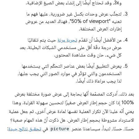
و3x، وقد تحتاج أيضًا إلى إنشاء بعض الصيغ الإضافية.
لتجنُّب عرض وحدات بكسل غير ضرورية، عليها فهم ما
تعنيه "‎50% of viewport"، فهناك العديد من عروض
إطارات العرض المختلفة.
من الأفضل أيضًا أن تقدّم
تجربة مرنة
حيث يتم تلقائيًا
عرض درجة دقّة أقل على مستخدمي الشبكات البطيئة. بعد
كل شيء، حان وقت مشاهدة المحتوى.
يعرض التطبيق أيضًا بعض عناصر التحكّم التي يستخدمها
المستخدمون والتي تؤثّر في موارد الصور التي يجب جلبها،
لذا يجب مراعاة ذلك أيضًا.
بعد ذلك، أدركت المصمّمة أنّها بحاجة إلى عرض صورة مختلفة بعرض
‎100% إذا كان حجم إطار العرض صغيرًا لتحسين سهولة القراءة. وهذا
يعني أنّه علينا الآن تكرار العملية نفسها لمادة عرض أخرى، ثم جعل عملية
الاسترداد مشروطة بحجم إطار العرض. هل ذكرت أنّ هذه المهام صعبة؟
حسنًا، حسنًا، لنبدأ. سيساعدنا عنصر
picture
في
تحقيق نتائج جيدة
: