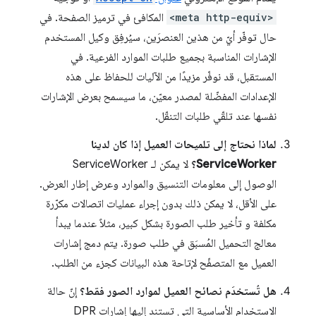
<meta http-equiv>
المكافئ في ترميز الصفحة. في
حال توفّر أيّ من هذين العنصرَين، سيُرفِق وكيل المستخدم
الإشارات المناسبة بجميع طلبات الموارد الفرعية. في
المستقبل، قد نوفّر مزيدًا من الآليات للحفاظ على هذه
الإعدادات المفضّلة لمصدر معيّن، ما سيسمح بعرض الإشارات
نفسها عند تلقّي طلبات التنقّل.
لماذا نحتاج إلى تلميحات العميل إذا كان لدينا
ServiceWorker؟
لا يمكن لـ ServiceWorker
الوصول إلى معلومات التنسيق والموارد وعرض إطار العرض.
على الأقل، لا يمكن ذلك بدون إجراء عمليات اتصالات مكرّرة
مكلفة و تأخير طلب الصورة بشكل كبير، مثلاً عندما يبدأ
معالج التحميل المُسبَق في طلب صورة. يتم دمج إشارات
العميل مع المتصفّح لإتاحة هذه البيانات كجزء من الطلب.
هل تُستخدَم نصائح العميل لموارد الصور فقط؟
إنّ حالة
الاستخدام الأساسية التي تستند إليها إشارات DPR