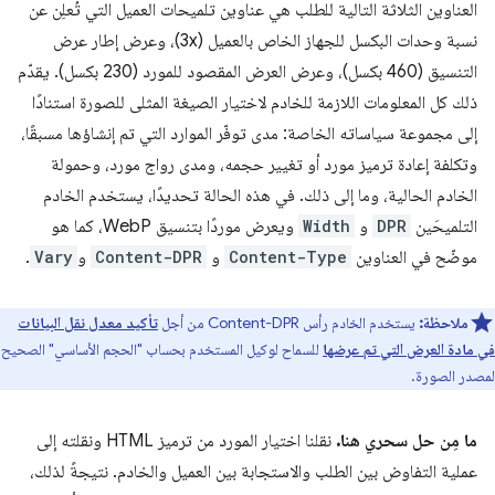
العناوين الثلاثة التالية للطلب هي عناوين تلميحات العميل التي تُعلِن عن
نسبة وحدات البكسل للجهاز الخاص بالعميل (3x)، وعرض إطار عرض
التنسيق (460 بكسل)، وعرض العرض المقصود للمورد (230 بكسل). يقدّم
ذلك كل المعلومات اللازمة للخادم لاختيار الصيغة المثلى للصورة استنادًا
إلى مجموعة سياساته الخاصة: مدى توفّر الموارد التي تم إنشاؤها مسبقًا،
وتكلفة إعادة ترميز مورد أو تغيير حجمه، ومدى رواج مورد، وحمولة
الخادم الحالية، وما إلى ذلك. في هذه الحالة تحديدًا، يستخدم الخادم
التلميحَين
DPR
و
Width
ويعرض موردًا بتنسيق WebP، كما هو
موضّح في العناوين
Content-Type
و
Content-DPR
و
Vary
.
ملاحظة:
يستخدم الخادم رأس Content-DPR من أجل
تأكيد معدل نقل البيانات
في مادة العرض التي تم عرضها
للسماح لوكيل المستخدم بحساب "الحجم الأساسي" الصحيح
لمصدر الصورة.
ما مِن حل سحري هنا.
نقلنا اختيار المورد من ترميز HTML ونقلته إلى
عملية التفاوض بين الطلب والاستجابة بين العميل والخادم. نتيجةً لذلك،