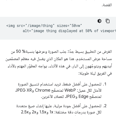
القصة.
<img src="/image/thing" sizes="50vw"

الغرض من التطبيق بسيط جدًا: جلب الصورة وعرضها بنسبة% 50 من
مساحة عرض المستخدِم. هذا هو المكان الذي يغسل فيه معظم المصمّمين
أيديهم ويتوجّهون إلى البار. في هذه الأثناء، يواجه المطوّر المهتم بالأداء
في الفريق ليلة طويلة:
للحصول على أفضل ضغط، تريد استخدام تنسيق الصورة
الأمثل لكل عميل: WebP لمتصفّح Chrome وJPEG XR
لمتصفّح Edge وJPEG للعملاء الآخرين.
للحصول على أفضل جودة مرئية، عليها إنشاء صيغ متعددة
لكل صورة بدرجات دقة مختلفة: 1x و1.5x و2x و2.5x