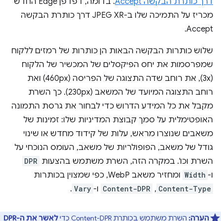
דרך כותרת הבקשה Accept
. בדומה, דפדפן Edge החדש
מכריז על התמיכה שלו ב-JPEG XR דרך כותרת הבקשה
Accept.
שלוש כותרות הבקשה הבאות הן כותרות של רמזים ללקוח
שמפרסמות את יחס הפיקסלים של המכשיר של הלקוח
(3x), את רוחב שדה התצוגה של הפריסה (460px) ואת
רוחב התצוגה המיועד של המשאב (230px). כך השרת
מקבל את כל המידע הדרוש כדי לבחור את גרסת התמונה
האופטימלית על סמך קבוצת המדיניות שלו: זמינות של
משאבים שנוצרו מראש, עלות של קידוד מחדש או שינוי
גודל של משאב, הפופולריות של משאב, העומס הנוכחי על
השרת וכו'. במקרה הזה, השרת משתמש בהצעות
DPR
ו-
Width
ומחזיר משאב WebP, כפי שמצוין בכותרות
Content-Type
,‏
Content-DPR
ו-
Vary
.
הערה:
השרת משתמש בכותרת Content-DPR כדי
לאשר את ה-DPR