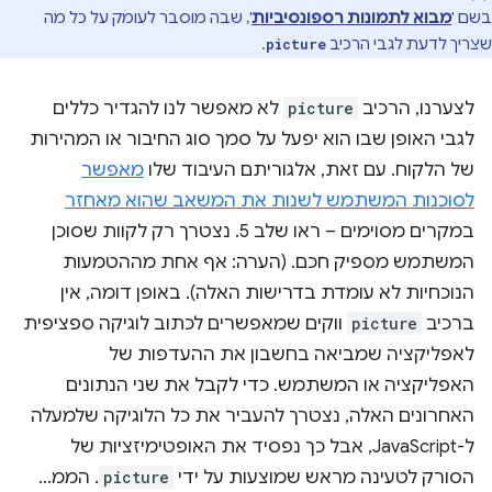
בשם '
מבוא לתמונות רספונסיביות
', שבה מוסבר לעומק על כל מה
שצריך לדעת לגבי הרכיב
.
picture
לצערנו, הרכיב
picture
לא מאפשר לנו להגדיר כללים
לגבי האופן שבו הוא יפעל על סמך סוג החיבור או המהירות
של הלקוח. עם זאת, אלגוריתם העיבוד שלו
מאפשר
לסוכנות המשתמש לשנות את המשאב שהוא מאחזר
במקרים מסוימים – ראו שלב 5. נצטרך רק לקוות שסוכן
המשתמש מספיק חכם. (הערה: אף אחת מההטמעות
הנוכחיות לא עומדת בדרישות האלה). באופן דומה, אין
ברכיב
picture
ווקים שמאפשרים לכתוב לוגיקה ספציפית
לאפליקציה שמביאה בחשבון את ההעדפות של
האפליקציה או המשתמש. כדי לקבל את שני הנתונים
האחרונים האלה, נצטרך להעביר את כל הלוגיקה שלמעלה
ל-JavaScript, אבל כך נפסיד את האופטימיזציות של
הסורק לטעינה מראש שמוצעות על ידי
picture
. הממ…