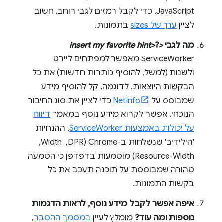
JavaScript. כדי לקבל רמזים לגבי רוחב, חשוב
לציין
ערך של sizes
בתמונות.
מה לגבי
<insert my favorite hint>
?
ServiceWorker מאפשר למפתחים ליירט
ולשנות (למשל, להוסיף כותרות חדשות) את כל
הבקשות היוצאות. לדוגמה, קל להוסיף מידע
שמבוסס על
NetInfo
כדי לציין את סוג החיבור
הנוכחי. אפשר לקרוא מידע נוסף במאמר
דיווח
על יכולות באמצעות ServiceWorker
. ההנחיות
'הילידים' שנשלחות ב-Chrome (DPR, ‏ Width, ‏
Resource-Width) מוטמעות בדפדפן כי הטמעה
טהורה שמבוססת על תוכנה תעכב את כל
בקשות התמונות.
איפה אפשר לקבל מידע נוסף, לראות הדגמות
נוספות ומה עוד?
מומלץ לעיין
במסמך ההסבר
,