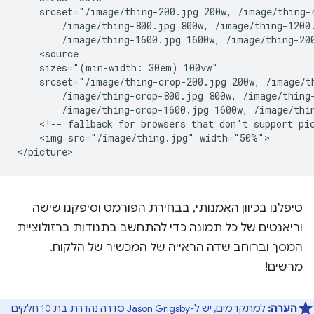
    srcset="/image/thing-200.jpg 200w, /image/thing-4
        /image/thing-800.jpg 800w, /image/thing-1200.
        /image/thing-1600.jpg 1600w, /image/thing-200
    <source

    sizes="(min-width: 30em) 100vw"

    srcset="/image/thing-crop-200.jpg 200w, /image/th
        /image/thing-crop-800.jpg 800w, /image/thing-
        /image/thing-crop-1600.jpg 1600w, /image/thin
    <!-- fallback for browsers that don't support pic
    <img src="/image/thing.jpg" width="50%">

טיפלנו בכיוון האמנותי, בבחירת הפורמט וסיפקנו שישה
וריאנטים של כל תמונה כדי להתחשב בתנודות ברזולוציית
המסך וברוחב שדה הראייה של המכשיר של הלקוח.
מרשים!
הערה:
למתקדמים, יש ל-Jason Grigsby סדרה נהדרת בת 10 חלקים