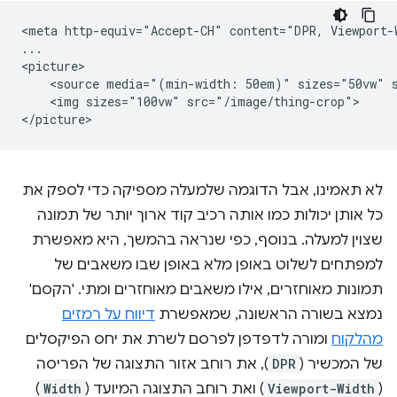
<meta http-equiv="Accept-CH" content="DPR, Viewport-W
...

<picture>

    <source media="(min-width: 50em)" sizes="50vw" s
    <img sizes="100vw" src="/image/thing-crop">

לא תאמינו, אבל הדוגמה שלמעלה מספיקה כדי לספק את
כל אותן יכולות כמו אותה רכיב קוד ארוך יותר של תמונה
שצוין למעלה. בנוסף, כפי שנראה בהמשך, היא מאפשרת
למפתחים לשלוט באופן מלא באופן שבו משאבים של
תמונות מאוחזרים, אילו משאבים מאוחזרים ומתי. 'הקסם'
נמצא בשורה הראשונה, שמאפשרת
דיווח על רמזים
מהלקוח
ומורה לדפדפן לפרסם לשרת את יחס הפיקסלים
של המכשיר (
DPR
), את רוחב אזור התצוגה של הפריסה
(
Viewport-Width
) ואת רוחב התצוגה המיועד (
Width
)