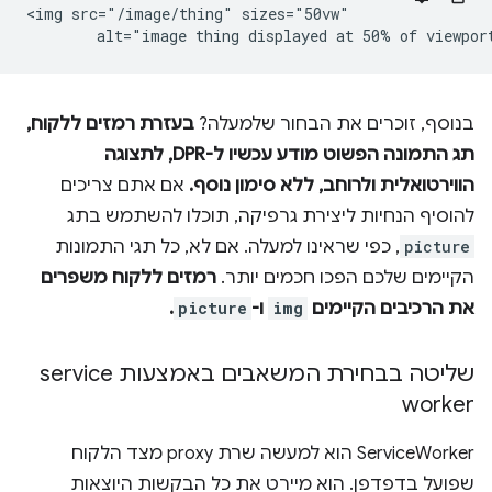
<img src="/image/thing" sizes="50vw"

בנוסף, זוכרים את הבחור שלמעלה?
בעזרת רמזים ללקוח,
תג התמונה הפשוט מודע עכשיו ל-DPR, לתצוגה
הווירטואלית ולרוחב, ללא סימון נוסף.
אם אתם צריכים
להוסיף הנחיות ליצירת גרפיקה, תוכלו להשתמש בתג
picture
, כפי שראינו למעלה. אם לא, כל תגי התמונות
הקיימים שלכם הפכו חכמים יותר.
רמזים ללקוח משפרים
את הרכיבים הקיימים
img
ו-
picture
.
שליטה בבחירת המשאבים באמצעות service
worker
ServiceWorker הוא למעשה שרת proxy מצד הלקוח
שפועל בדפדפן. הוא מיירט את כל הבקשות היוצאות