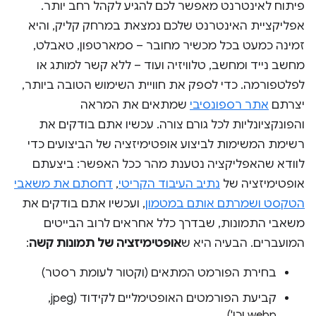
פיתוח לאינטרנט מאפשר לכם להגיע לקהל רחב יותר.
אפליקציית האינטרנט שלכם נמצאת במרחק קליק, והיא
זמינה כמעט בכל מכשיר מחובר – סמארטפון, טאבלט,
מחשב נייד ומחשב, טלוויזיה ועוד – ללא קשר למותג או
לפלטפורמה. כדי לספק את חוויית השימוש הטובה ביותר,
יצרתם
אתר רספונסיבי
שמתאים את המראה
והפונקציונליות לכל גורם צורה. עכשיו אתם בודקים את
רשימת המשימות לביצוע אופטימיזציה של הביצועים כדי
לוודא שהאפליקציה נטענת מהר ככל האפשר: ביצעתם
אופטימיזציה של
נתיב העיבוד הקריטי
,
דחסתם את משאבי
הטקסט ושמרתם אותם במטמון
, ועכשיו אתם בודקים את
משאבי התמונות, שבדרך כלל אחראים לרוב הבייטים
המועברים. הבעיה היא ש
אופטימיזציה של תמונות קשה
:
בחירת הפורמט המתאים (וקטור לעומת רסטר)
קביעת הפורמטים האופטימליים לקידוד (jpeg,‏
webp וכו')