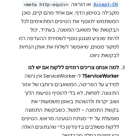
Accept-CH
או הוראה
<meta http-equiv>
מקבילה בסימון הדף. אם אחד מהם קיים, סוכן
המשתמש יתווסף את הטיפים המתאימים לכל
הבקשות של משאבי המשנה. בעתיד, יכול
להיות שנציע מנגנון נוסף לשמירת ההעדפה הזו
למקור מסוים, שיאפשר לשלוח את אותן הנחיות
לבקשות ניווט.
למה אנחנו צריכים רמזים ללקוח אם יש לנו
ServiceWorker?
ל-ServiceWorker אין גישה
למידע על הפריסה, המשאבים ורוחבו של אזור
התצוגה. לפחות, לא בלי להוסיף נסיעות הלוך
ושוב יקרות ולהשהות באופן משמעותי את
בקשת התמונה – למשל, כשבקשת התמונה
מופעלת על ידי מנתח הטעינה מראש. הטיפים
ללקוח משולבים בדפדפן כדי שהנתונים האלה
יהיו זמינים כחלק מהבקשה.