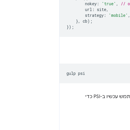
nokey
:
'true'
,
// 
url
:
site
,
strategy
:
'mobile'
},
cb
);
});
gulp
של James Cryer, שמשתמש עכשיו ב-PSI כדי