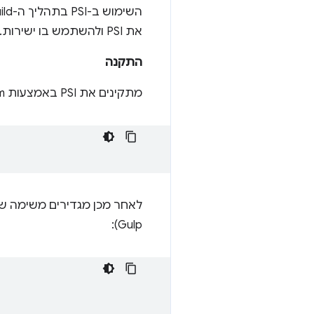
את PSI ולהשתמש בו ישירות.
התקנה
מתקינים את PSI באמצעות npm ומעבירים את
לאחר מכן מגדירים משימה של Gulp עבורה בקובץ gulpfile באופן הבא (הנושא הזה מוסבר גם ב
Gulp):