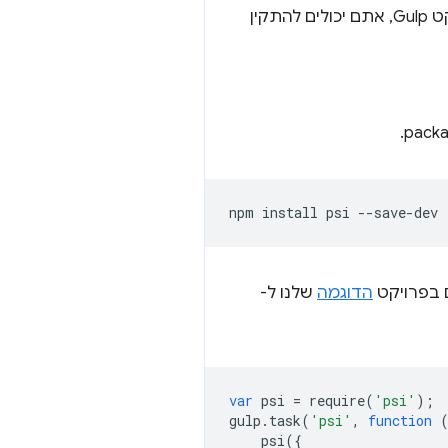
השימוש ב-PSI בתהליך ה-build של Grunt או Gulp הוא פשוט למדי. אם אתם עובדים על פרויקט Gulp, אתם יכולים להתקין
npm
install
psi
הדוגמה
שלנו ל-
var
psi
=
require
(
'psi'
);
gulp
.
task
(
'psi'
,
function
psi
({