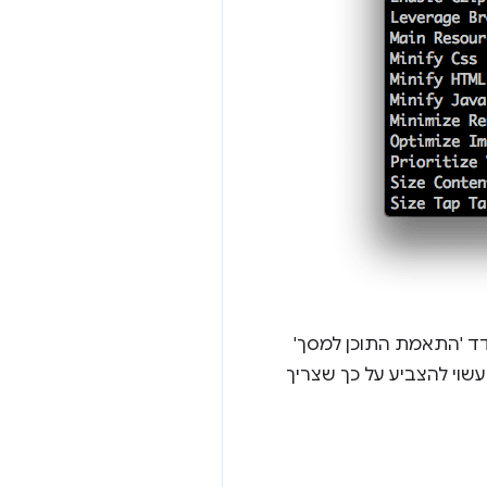
יעזרו לכם להבין את סוג השיפורים שאפשר לבצע. לדוגמה, הערך 5.92 במדד 'התאמת התוכן למסך'
ם את הרינדור' עשוי להצביע על כך שצריך