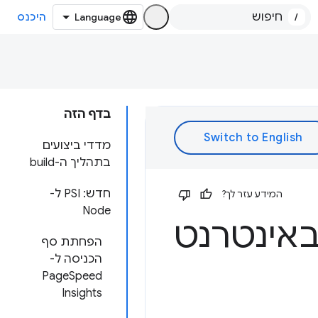
/
היכנס
בדף הזה
מדדי ביצועים
בתהליך ה-build
חדש: PSI ל-
המידע עזר לך?
Node
באינטרנט
הפחתת סף
הכניסה ל-
PageSpeed
Insights