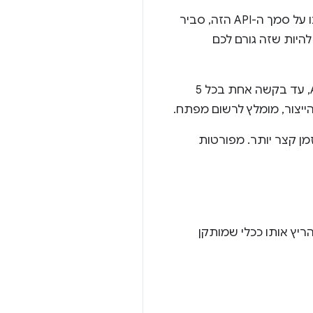
אם ניסיתם להשתמש ב-PageSpeed Insights API בעבר או ניסיתם להשתמש בכלים שפיתחנו על סמך ה-API הזה, סביר
אבל יכול להיות שזה גורם לכם
אנחנו שמחים להודיע לך ששירות PageSpeed Insights תומך בשליחת בקשות ללא מפתח API, עד בקשה אחת בכל 5
מן קצר יותר. מפורטות
 את PSI בתהליך העבודה שלכם. אפשר לשלב אותו בתהליך ה-build או להריץ אותו ככלי שמותקן