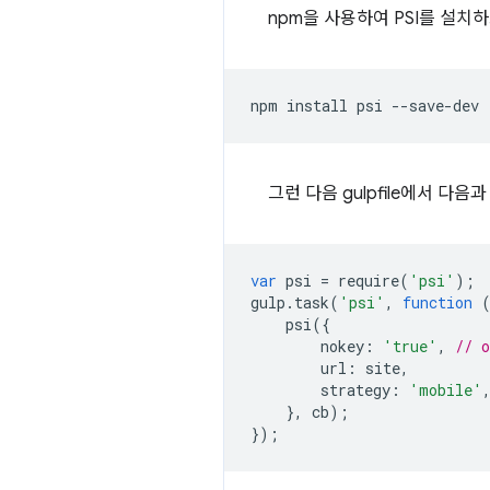
npm을 사용하여 PSI를 설치
npm
install
psi
그런 다음 gulpfile에서 다음
var
psi
=
require
(
'psi'
);
gulp
.
task
(
'psi'
,
function
psi
({
nokey
:
'true'
,
// 
url
:
site
,
strategy
:
'mobile'
},
cb
);
});