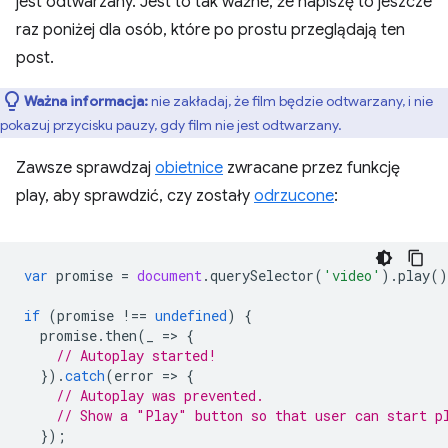
jest odtwarzany. Jest to tak ważne, że napiszę to jeszcze
raz poniżej dla osób, które po prostu przeglądają ten
post.
Ważna informacja:
nie zakładaj, że film będzie odtwarzany, i nie
pokazuj przycisku pauzy, gdy film nie jest odtwarzany.
Zawsze sprawdzaj
obietnice
zwracane przez funkcję
play, aby sprawdzić, czy zostały
odrzucone
:
var
promise
=
document
.
querySelector
(
'video'
).
play
()
if
(
promise
!==
undefined
)
{
promise
.
then
(
_
=
>
{
// Autoplay started!
}).
catch
(
error
=
>
{
// Autoplay was prevented.
// Show a "Play" button so that user can start p
});