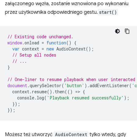
załączonego węzła, zostanie wznowiona po wykonaniu
przez użytkownika odpowiedniego gestu.
start()
// Existing code unchanged.
window
.
onload
=
function
()
{
var
context
=
new
AudioContext
();
// Setup all nodes
// ...
}
// One-liner to resume playback when user interacted
document
.
querySelector
(
'button'
).
addEventListener
(
'c
context
.
resume
().
then
(()
=
>
{
console
.
log
(
'Playback resumed successfully'
);
});
});
Możesz też utworzyć
AudioContext
tylko wtedy, gdy