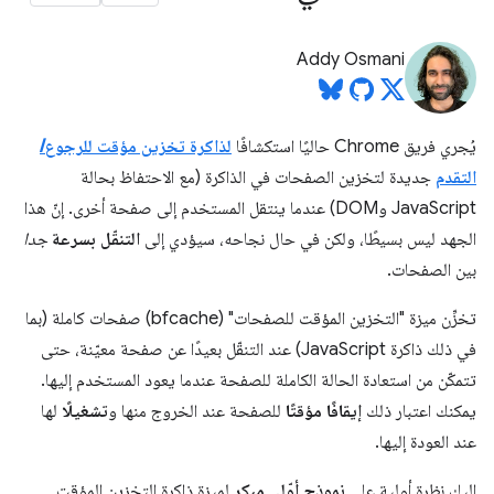
Addy Osmani
يُجري فريق Chrome حاليًا استكشافًا
لذاكرة تخزين مؤقت للرجوع/
التقدم
جديدة لتخزين الصفحات في الذاكرة (مع الاحتفاظ بحالة
JavaScript وDOM) عندما ينتقل المستخدم إلى صفحة أخرى. إنّ هذا
الجهد ليس بسيطًا، ولكن في حال نجاحه، سيؤدي إلى
التنقّل بسرعة
جدا
بين الصفحات.
تخزِّن ميزة "التخزين المؤقت للصفحات" (bfcache) صفحات كاملة (بما
في ذلك ذاكرة JavaScript) عند التنقّل بعيدًا عن صفحة معيّنة، حتى
تتمكّن من استعادة الحالة الكاملة للصفحة عندما يعود المستخدم إليها.
يمكنك اعتبار ذلك
إيقافًا مؤقتًا
للصفحة عند الخروج منها و
تشغيلًا
لها
عند العودة إليها.
إليك نظرة أولية على
نموذج أوّلي مبكر
لميزة ذاكرة التخزين المؤقت