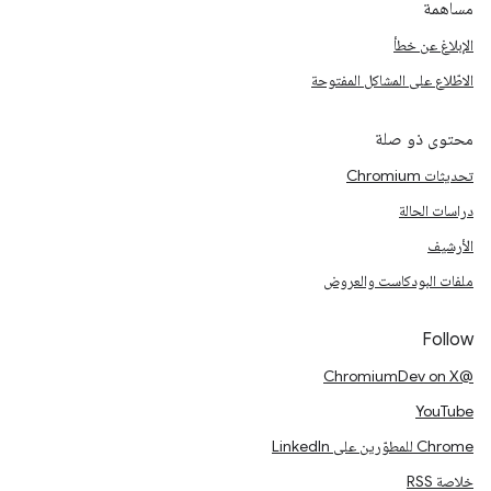
مساهمة
الإبلاغ عن خطأ
الاطّلاع على المشاكل المفتوحة
محتوى ذو صلة
تحديثات Chromium
دراسات الحالة
الأرشيف
ملفات البودكاست والعروض
Follow
@ChromiumDev on X
YouTube
Chrome للمطوّرين على LinkedIn
خلاصة RSS