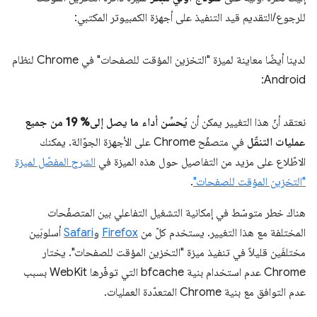
للرجوع/التقديم قيد التنفيذ على أجهزة الكمبيوتر المكتبي:
لدينا أيضًا معاينة لميزة "التخزين المؤقت للصفحات" في Chrome لنظام
Android:
نعتقد أنّ هذا التغيير يمكن أن
يُحسِّن أداء ما يصل إلى% 19 من جميع
عمليات التنقّل
في متصفّح Chrome على الأجهزة الجوّالة. يمكنك
الاطّلاع على مزيد من التفاصيل حول هذه الميزة في
الشرح المفصّل لميزة
"التخزين المؤقت للصفحات"
.
هناك خطر متوسّط في إمكانية التشغيل التفاعلي بين المتصفّحات
المختلفة مع هذا التغيير. يستخدم كلّ من
Firefox
و
Safari
أسلوبَين
مختلفَين قليلاً في تنفيذ ميزة "التخزين المؤقت للصفحات". يختار
Chrome عدم استخدام بنية bfcache التي توفّرها WebKit بسبب
عدم التوافق مع بنية Chrome المتعدّدة العمليات.