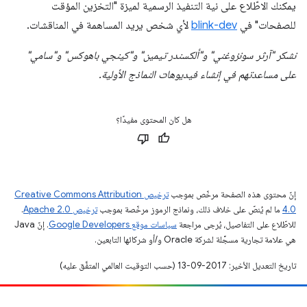
يمكنك الاطّلاع على نية التنفيذ الرسمية لميزة "التخزين المؤقت
للصفحات" في
blink-dev
لأي شخص يريد المساهمة في المناقشات.
نشكر "آرثر سونزوغني" و"ألكسندر تيمين" و"كينجي باهوكس" و"سامي"
على مساعدتهم في إنشاء فيديوهات النماذج الأولية.
هل كان المحتوى مفيدًا؟
إنّ محتوى هذه الصفحة مرخّص بموجب
ترخيص Creative Commons Attribution
4.0‏
ما لم يُنصّ على خلاف ذلك، ونماذج الرموز مرخّصة بموجب
ترخيص Apache 2.0‏
.
للاطّلاع على التفاصيل، يُرجى مراجعة
سياسات موقع Google Developers‏
. إنّ Java
هي علامة تجارية مسجَّلة لشركة Oracle و/أو شركائها التابعين.
تاريخ التعديل الأخير: 2017-09-13 (حسب التوقيت العالمي المتفَّق عليه)