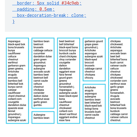
border
:
5
px
solid
#34c9eb
;
padding
:
0.5
em
;
box-decoration-break
:
clone
;
}