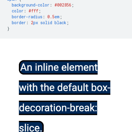
background-color
:
#002856
;
color
:
#fff
;
border-radius
:
0.5
em
;
border
:
2
px
solid
black
;
}