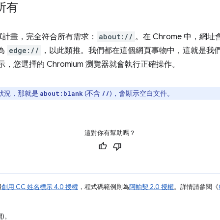
所有
軍計畫，完全符合所有需求：
about://
。在 Chrome 中，網
則為
edge://
，以此類推。我們都在這個網頁事物中，這就是我
，您選擇的 Chromium 瀏覽器就會執行正確操作。
狀況，那就是
(不含
)，會顯示空白文件。
about:blank
//
這對你有幫助嗎？
用
創用 CC 姓名標示 4.0 授權
，程式碼範例則為
阿帕契 2.0 授權
。詳情請參閱《
間)。