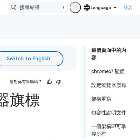
/
登入
這個頁面中的內
容
chrome:// 配置
這對你有幫助嗎？
設定瀏覽器旗標
覽器旗標
架構重寫
包容性說明文件
一個架構即可掌
控所有